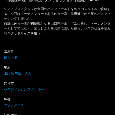
15 初挑戦の山口県中山川ダムでセッション【前編】
chapter
1
シマノプロスタッフが全国のバスフィールドを各々のスタイルで攻略す
る。今回はトーナメンターである佐々一真・黒田健史が初夏のバスフィ
ッシングを楽しむ。

前編は佐々一真が初挑戦となる山口県中山川ダムに挑む！トーナメンタ
ーとしてではなく、楽しむことを念頭に置いた佐々。バスの状況を読み
解きグッドサイズを狙う！
出演者
佐々 一真
場所
山口県 中山川ダム
釣り方
バスフィッシング(ボート)
魚種
ブラックバス