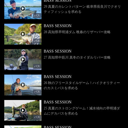
BASS SESSION
29 真夏のカレントパターン 岐阜県長良川でクオリ
ティフィッシュを求める
バス
BASS SESSION
28 高知県早明浦ダム 晩春のリザーバー攻略
バス
BASS SESSION
27 高知県中筋川 真冬のタイダルリバー攻略
バス
BASS SESSION
26 秋のフリースタイルゲーム！ハイクオリティー
のカスミバスを求める
バス
BASS SESSION
25 真夏のストロングゲーム！減水傾向の早明浦ダ
ムにデカバスを求める
バス
BASS SESSION