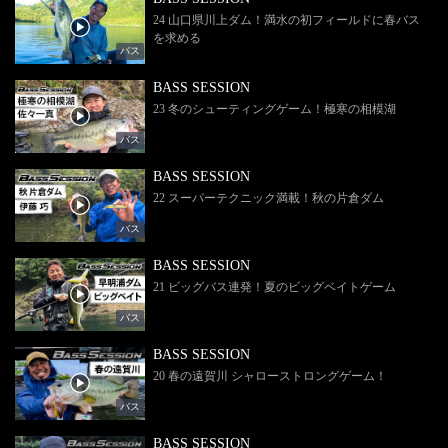
24 山口県川上ダム！満水の初フィールドに春バス
を求める
バス
BASS SESSION
23 冬のシューティングゲーム！極寒の相模湖
バス
BASS SESSION
22 スーパーテクニック満載！秋の片倉ダム
バス
BASS SESSION
21 ビッグバス連発！夏のビッグベイトゲーム
バス
BASS SESSION
20 春の遠賀川 シャローストロングゲーム！
バス
BASS SESSION