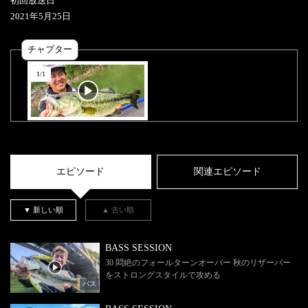
初回放送日
2021
年
5
月
25
日
チャプター
1
/
1
エピソード
関連エピソード
▼ 新しい順
▲ 古い順
BASS SESSION
30 悶絶のフォールターンオーバー 秋のリザーバー
をストロングスタイルで攻める
バス