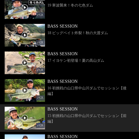
19 寒波襲来！冬の七色ダム
バス
BASS SESSION
18 ビッグベイト炸裂！秋の大渡ダム
バス
BASS SESSION
17 イヨケン初登場！夏の高山ダム
バス
BASS SESSION
16 初挑戦の山口県中山川ダムでセッション【後
編】
バス
BASS SESSION
15 初挑戦の山口県中山川ダムでセッション【前
編】
バス
BASS SESSION