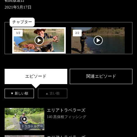
初回放送日
2021
年
5
月
17
日
チャプター
1
/
2
2
/
2
エピソード
関連エピソード
▼ 新しい順
▲ 古い順
エリアトラベラーズ
140 黒保根フィッシング
トラウトルアー