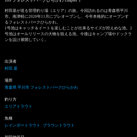
109 フォレストパークひらかわ
chapter
1
村田基が巡る管理釣り場（エリア）の旅。今回訪れるのは青森県平川
市。南津軽に2020年11月にプレオープンし、今年本格的にオープンす
るフォレストパークひらかわ。

1号池はキャッチ＆イートを楽しむことが出来るサイズが控えめな池。2
号池はオールリリースの大物を狙える池。今後はキャンプ場やドックラ
ンを設け展開していく。
出演者
村田 基
場所
青森県 平川市 フォレストパークひらかわ
釣り方
エリアトラウト
魚種
レインボートラウト
ブラウントラウト