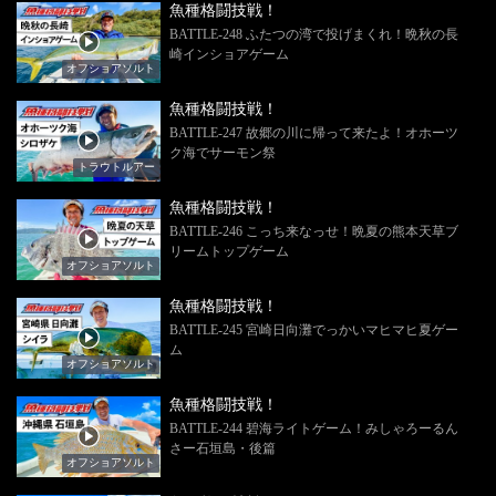
魚種格闘技戦！
BATTLE-248 ふたつの湾で投げまくれ！晩秋の長
崎インショアゲーム
オフショアソルト
魚種格闘技戦！
BATTLE-247 故郷の川に帰って来たよ！オホーツ
ク海でサーモン祭
トラウトルアー
魚種格闘技戦！
BATTLE-246 こっち来なっせ！晩夏の熊本天草ブ
リームトップゲーム
オフショアソルト
魚種格闘技戦！
BATTLE-245 宮崎日向灘でっかいマヒマヒ夏ゲー
ム
オフショアソルト
魚種格闘技戦！
BATTLE-244 碧海ライトゲーム！みしゃろーるん
さー石垣島・後篇
オフショアソルト