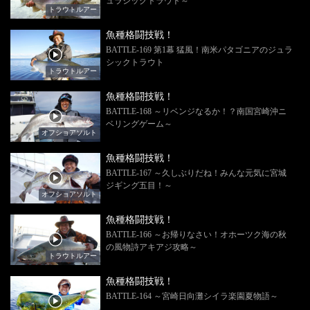
ュラシックトラウト～
トラウトルアー
魚種格闘技戦！
BATTLE-169 第1幕 猛風！南米パタゴニアのジュラ
シックトラウト
トラウトルアー
魚種格闘技戦！
BATTLE-168 ～リベンジなるか！？南国宮崎沖ニ
ベリングゲーム～
オフショアソルト
魚種格闘技戦！
BATTLE-167 ～久しぶりだね！みんな元気に宮城
ジギング五目！～
オフショアソルト
魚種格闘技戦！
BATTLE-166 ～お帰りなさい！オホーツク海の秋
の風物詩アキアジ攻略～
トラウトルアー
魚種格闘技戦！
BATTLE-164 ～宮崎日向灘シイラ楽園夏物語～