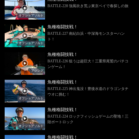
BATTLE-228 強風吹き荒ぶ東京ベイで春探しの旅
オフショアソルト
魚種格闘技戦！
BATTLE-227 南紀白浜・中深海モンスターハン
ト！
オフショアソルト
魚種格闘技戦！
BATTLE-226 狙うは超巨大！三重県尾鷲のバチコ
ンゲーム！
アジング
魚種格闘技戦！
BATTLE-225 神出鬼没！豊後水道のドラゴンタチ
ウオに挑む！
オフショアソルト
魚種格闘技戦！
BATTLE-224 ロックフィッシュゲームの聖地！三
陸ボートロック
オフショアソルト
魚種格闘技戦！