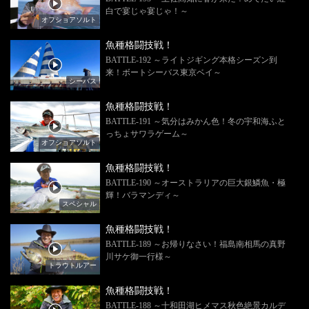
白で宴じゃ宴じゃ！～
オフショアソルト
魚種格闘技戦！
BATTLE-192 ～ライトジギング本格シーズン到
来！ボートシーバス東京ベイ～
シーバス
魚種格闘技戦！
BATTLE-191 ～気分はみかん色！冬の宇和海ふと
っちょサワラゲーム～
オフショアソルト
魚種格闘技戦！
BATTLE-190 ～オーストラリアの巨大銀鱗魚・極
輝！バラマンディ～
スペシャル
魚種格闘技戦！
BATTLE-189 ～お帰りなさい！福島南相馬の真野
川サケ御一行様～
トラウトルアー
魚種格闘技戦！
BATTLE-188 ～十和田湖ヒメマス秋色絶景カルデ