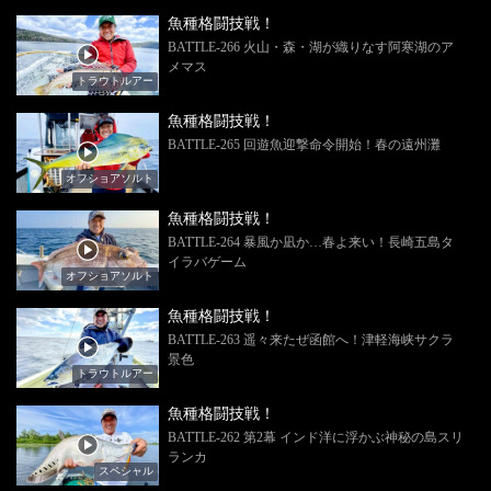
魚種格闘技戦！
BATTLE-266 火山・森・湖が織りなす阿寒湖のア
メマス
トラウトルアー
魚種格闘技戦！
BATTLE-265 回遊魚迎撃命令開始！春の遠州灘
オフショアソルト
魚種格闘技戦！
BATTLE-264 暴風か凪か…春よ来い！長崎五島タ
イラバゲーム
オフショアソルト
魚種格闘技戦！
BATTLE-263 遥々来たぜ函館へ！津軽海峡サクラ
景色
トラウトルアー
魚種格闘技戦！
BATTLE-262 第2幕 インド洋に浮かぶ神秘の島スリ
ランカ
スペシャル