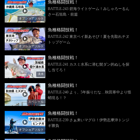
魚種格闘技戦！
BATTLE-243 碧海ライトゲーム！みしゃろーるん
さー石垣島・前篇
オフショアソルト
魚種格闘技戦！
BATTLE-242 東京ベイ新あそび！夏を先取れチヌ
トップゲーム
オフショアソルト
魚種格闘技戦！
BATTLE-241 カスミ水系に潜む髭ダン的ぬしを探
し当てろ！
淡水
魚種格闘技戦！
BATTLE-240 よぅ、5年振りだな…秋田寒中より怪
蛸現る！？
スペシャル
魚種格闘技戦！
BATTLE-239 さぁ来いマグロ！伊勢志摩沖トンジ
ギ勝負
オフショアソルト