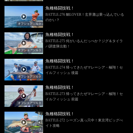
魚種格闘技戦！
BATTLE-276 鯛LOVER！玄界灘は乗っ込んでいる
のかい？
オフショアソルト
魚種格闘技戦！
BATTLE-275 何がいるんだっぺか？ジグ＆タイラ
バ調査隊出動！
オフショアソルト
魚種格闘技戦！
BATTLE-274 帰ってきたぜマレーシア・極翔！セ
イルフィッシュ 後篇
オフショアソルト
魚種格闘技戦！
BATTLE-273 帰ってきたぜマレーシア・極翔！セ
イルフィッシュ 前篇
オフショアソルト
魚種格闘技戦！
BATTLE-272 シーズン真っ只中！東京湾ビッグべ
イト攻略
シーバス