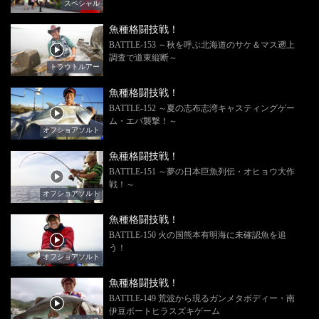
スペシャル
魚種格闘技戦！
BATTLE-153 ～秋を呼ぶ北海道のサケ＆マス遡上
調査で道東縦断～
トラウトルアー
魚種格闘技戦！
BATTLE-152 ～夏の志布志湾キャスティングゲー
ム・エバ襲撃！～
オフショアソルト
魚種格闘技戦！
BATTLE-151 ～夢の日本巨魚列伝・オヒョウ大作
戦！～
オフショアソルト
魚種格闘技戦！
BATTLE-150 火の国熊本有明海に未確認魚を追
う！
オフショアソルト
魚種格闘技戦！
BATTLE-149 荒波から現るガンメタボディー・南
伊豆ボートヒラスズキゲーム