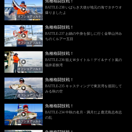
魚種格闘技戦！
BATTLE-238 いばらき大使が地元の海でタチウオ
爆りましたよ
オフショアソルト
魚種格闘技戦！
BATTLE-237 お鍋の中身を探しに行く金華山沖み
ちのくルアー五目
オフショアソルト
魚種格闘技戦！
BATTLE-236 狙えＷタイトル！デイ＆ナイト嵐の
福井若狭湾
オフショアソルト
魚種格闘技戦！
BATTLE-235 キャスティングで東京湾を巡回して
みる秋の空
オフショアソルト
魚種格闘技戦！
BATTLE-234 中秋の名月・満月だよ鹿児島志布志
の乱
オフショアソルト