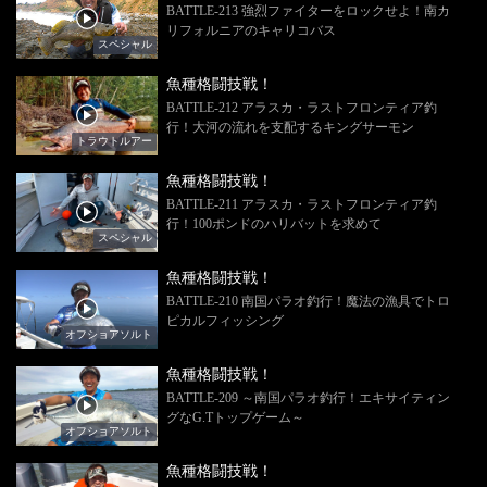
BATTLE-213 強烈ファイターをロックせよ！南カ
リフォルニアのキャリコバス
スペシャル
魚種格闘技戦！
BATTLE-212 アラスカ・ラストフロンティア釣
行！大河の流れを支配するキングサーモン
トラウトルアー
魚種格闘技戦！
BATTLE-211 アラスカ・ラストフロンティア釣
行！100ポンドのハリバットを求めて
スペシャル
魚種格闘技戦！
BATTLE-210 南国パラオ釣行！魔法の漁具でトロ
ピカルフィッシング
オフショアソルト
魚種格闘技戦！
BATTLE-209 ～南国パラオ釣行！エキサイティン
グなG.Tトップゲーム～
オフショアソルト
魚種格闘技戦！