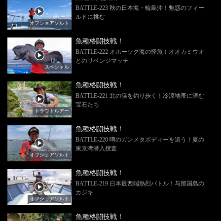
BATTLE-223 秋の日本海・輪島沖！魅惑のフィー
ルドに挑む
オフショアソルト
魚種格闘技戦！
BATTLE-222 オホーツク海の怪魚！オオカミウオ
とのリベンジマッチ
スペシャル
魚種格闘技戦！
BATTLE-221 北の渓を釣り歩く！冷涼地帯に潜む
宝石たち
トラウトルアー
魚種格闘技戦！
BATTLE-220 噂のガンメタボディーを追う！夏の
東京湾潜入捜査
オフショアソルト
魚種格闘技戦！
BATTLE-219 日本最西端熱烈バトル！与那国島の
カジキ
オフショアソルト
魚種格闘技戦！