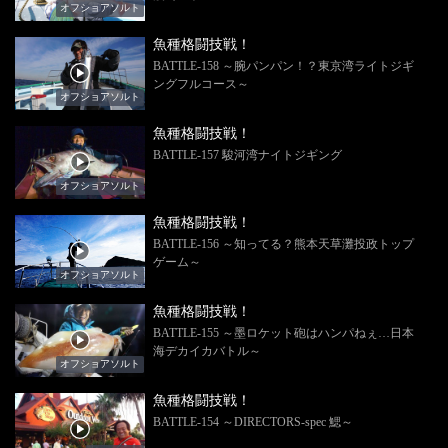
オフショアソルト
魚種格闘技戦！
BATTLE-158 ～腕パンパン！？東京湾ライトジギ
ングフルコース～
オフショアソルト
魚種格闘技戦！
BATTLE-157 駿河湾ナイトジギング
オフショアソルト
魚種格闘技戦！
BATTLE-156 ～知ってる？熊本天草灘投政トップ
ゲーム～
オフショアソルト
魚種格闘技戦！
BATTLE-155 ～墨ロケット砲はハンパねぇ…日本
海デカイカバトル～
オフショアソルト
魚種格闘技戦！
BATTLE-154 ～DIRECTORS-spec 鰓～