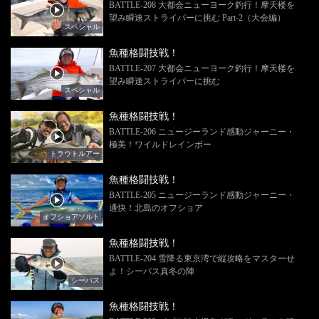
BATTLE-208 大都会ニューヨーク釣行！摩天楼を
望み瞬速ストライパーに挑む Part-2（大会編）
スペシャル
魚種格闘技戦！
BATTLE-207 大都会ニューヨーク釣行！摩天楼を
望み瞬速ストライパーに挑む
スペシャル
魚種格闘技戦！
BATTLE-206 ニュージーランド感動ジャーニー・
極美！ワイルドレインボー
トラウトルアー
魚種格闘技戦！
BATTLE-205 ニュージーランド感動ジャーニー・
通快！北島のオフショア
オフショアソルト
魚種格闘技戦！
BATTLE-204 雪降る東京湾で縦攻略をマスターせ
よ！シーバス真冬の陣
シーバス
魚種格闘技戦！