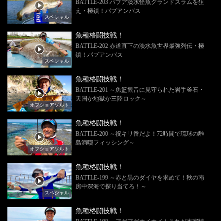
BATTLE-203 パプア淡水怪魚グランドスラムを狙
え・極鎮！パプアンバス
スペシャル
魚種格闘技戦！
BATTLE-202 赤道直下の淡水魚世界最強列伝・極
鎮！パプアンバス
スペシャル
魚種格闘技戦！
BATTLE-201 ～魚籃観音に見守られた岩手釜石・
天国か地獄か三陸ロック～
オフショアソルト
魚種格闘技戦！
BATTLE-200 ～祝キリ番だよ！72時間で琉球の離
島満喫フィッシング～
オフショアソルト
魚種格闘技戦！
BATTLE-199 ～赤と黒のダイヤを求めて！秋の南
房中深海で探り当てろ！～
スペシャル
魚種格闘技戦！