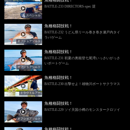
魚種格闘技戦！
BATTLE-233 DIRECTORS-spec 奨
スペシャル
魚種格闘技戦！
BATTLE-232 うどん県リール巻き巻き瀬戸内タイ
ラバゲーム
オフショアソルト
魚種格闘技戦！
BATTLE-231 初夏の奥能登七尾湾いっさいがっさ
いボートゲーム
オフショアソルト
魚種格闘技戦！
BATTLE-230 出撃せよ！雄物川ボートサクラマス
トラウトルアー
魚種格闘技戦！
BATTLE-229 ソイ天国小樽のモンスタークロソイ
オフショアソルト
魚種格闘技戦！