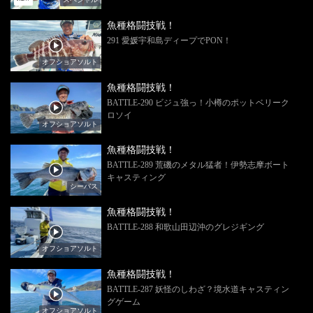
魚種格闘技戦！
291 愛媛宇和島ディープでPON！
オフショアソルト
魚種格闘技戦！
BATTLE-290 ビジュ強っ！小樽のポットベリーク
ロソイ
オフショアソルト
魚種格闘技戦！
BATTLE-289 荒磯のメタル猛者！伊勢志摩ボート
キャスティング
シーバス
魚種格闘技戦！
BATTLE-288 和歌山田辺沖のグレジギング
オフショアソルト
魚種格闘技戦！
BATTLE-287 妖怪のしわざ？境水道キャスティン
グゲーム
オフショアソルト