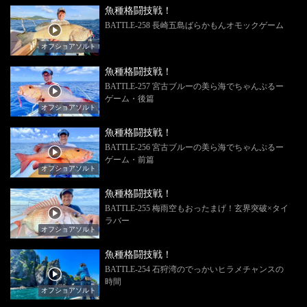
魚種格闘技戦！
BATTLE-258 長崎五島ばらかもんオモックゲーム
オフショアソルト
魚種格闘技戦！
BATTLE-257 宮古ブルーの美ら海でちゃんぷるー
ゲーム・後篇
オフショアソルト
魚種格闘技戦！
BATTLE-256 宮古ブルーの美ら海でちゃんぷるー
ゲーム・前篇
オフショアソルト
魚種格闘技戦！
BATTLE-255 梅雨空もおったまげ！玄界突破×タイ
ラバー
オフショアソルト
魚種格闘技戦！
BATTLE-254 石狩湾のでっかいヒラメチャンスの
時間
オフショアソルト