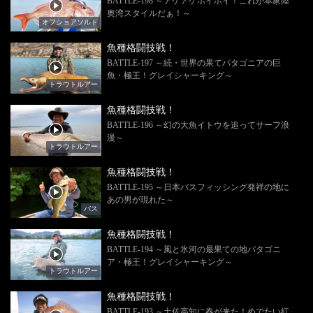
BATTLE-198 ～アゲアゲホイホイ！これが本家陸
奥湾スタイルだぁ！～
オフショアソルト
魚種格闘技戦！
BATTLE-197 ～続・世界の果てパタゴニアの巨
魚・極王！グレイシャーキング～
トラウトルアー
魚種格闘技戦！
BATTLE-196 ～幻の大魚イトウを追ってサーフ浪
漫～
トラウトルアー
魚種格闘技戦！
BATTLE-195 ～日本バスフィッシング発祥の地に
あの男が現れた～
バス
魚種格闘技戦！
BATTLE-194 ～風と氷河の最果ての地パタゴニ
ア・極王！グレイシャーキング～
トラウトルアー
魚種格闘技戦！
BATTLE-193 ～土佐高知に春が来た！めでたい紅