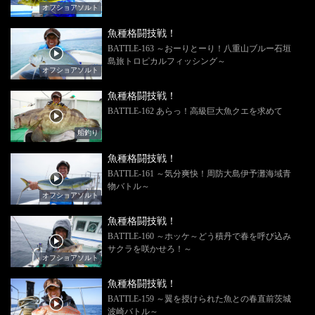
オフショアソルト
魚種格闘技戦！
BATTLE-163 ～おーりとーり！八重山ブルー石垣
島旅トロピカルフィッシング～
オフショアソルト
魚種格闘技戦！
BATTLE-162 あらっ！高級巨大魚クエを求めて
船釣り
魚種格闘技戦！
BATTLE-161 ～気分爽快！周防大島伊予灘海域青
物バトル～
オフショアソルト
魚種格闘技戦！
BATTLE-160 ～ホッケ～どう積丹で春を呼び込み
サクラを咲かせろ！～
オフショアソルト
魚種格闘技戦！
BATTLE-159 ～翼を授けられた魚との春直前茨城
波崎バトル～