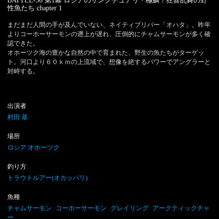
BATTLE-56 第1幕 ロシアのサンクチュアリ・極鱗！狂喜乱舞の野
性魚たち
chapter
1
まだまだ人間の手が及んでいない、ネイティブリバー「オハタ」。昨年
よりコーホーサーモンの遡上が遅れ、圧倒的にチャムサーモンが多く確
認できた。

オホーツク海の豊かな自然の中で育まれた、野生の魚たちがターゲッ
ト。河口より６０ｋｍの上流域で、想像を絶するパワーでアングラーと
対峙する。
出演者
村田 基
場所
ロシア オホーツク
釣り方
トラウトルアー(オカッパリ)
魚種
チャムサーモン
コーホーサーモン
グレイリング
アークティックチャ
ー