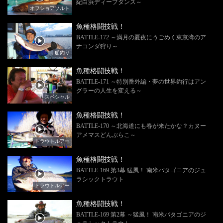
紀白浜ディープダンス～
オフショアソルト
魚種格闘技戦！
BATTLE-172 ～満月の夏夜にうごめく東京湾のア
ナコンダ狩り～
船釣り
魚種格闘技戦！
BATTLE-171 ～特別番外編・夢の世界釣行はアン
グラーの人生を変える～
スペシャル
魚種格闘技戦！
BATTLE-170 ～北海道にも春が来たかな？カヌー
アメマスどんぶらこ～
トラウトルアー
魚種格闘技戦！
BATTLE-169 第3幕 猛風！ 南米パタゴニアのジュ
ラシックトラウト
トラウトルアー
魚種格闘技戦！
BATTLE-169 第2幕 ～猛風！ 南米パタゴニアのジ