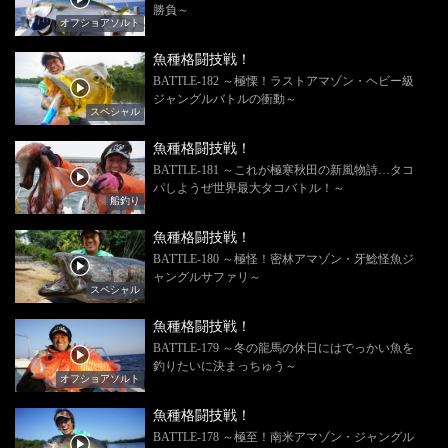
勝負～
オフショアソルト
魚種格闘技戦！
BATTLE-182 ～極慄！ラストアマゾン・ヘビー級
ジャングルバトルの衝動～
スペシャル
魚種格闘技戦！
BATTLE-181 ～これが極寒秋田の新風物詩…タコ
パしようぜ世界最大タコバトル！～
船釣り
魚種格闘技戦！
BATTLE-180 ～極怪！密林アマゾン・牙鯰怪魚ジ
ャングルサファリ～
スペシャル
魚種格闘技戦！
BATTLE-179 ～冬の龍馬の休日にはでっかい魚を
釣りたいに決まっちゅう～
オフショアソルト
魚種格闘技戦！
BATTLE-178 ～極至！南米アマゾン・ジャングル