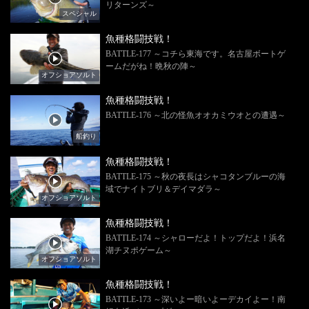
リターンズ～
スペシャル
魚種格闘技戦！
BATTLE-177 ～コチら東海です。名古屋ボートゲ
ームだがね！晩秋の陣～
オフショアソルト
魚種格闘技戦！
BATTLE-176 ～北の怪魚オオカミウオとの遭遇～
船釣り
魚種格闘技戦！
BATTLE-175 ～秋の夜長はシャコタンブルーの海
域でナイトブリ＆デイマダラ～
オフショアソルト
魚種格闘技戦！
BATTLE-174 ～シャローだよ！トップだよ！浜名
湖チヌポゲーム～
オフショアソルト
魚種格闘技戦！
BATTLE-173 ～深いよー暗いよーデカイよー！南