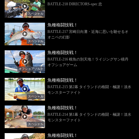
BATTLE-218 DIRECTORS‐spec 忠
スペシャル
魚種格闘技戦！
BATTLE-217 宮崎日向灘・近海に思いを馳せるオ
オニベの幻影
スペシャル
魚種格闘技戦！
BATTLE-216 根魚の別天地！ライジングサン積丹
オフショアゲーム
オフショアソルト
魚種格闘技戦！
BATTLE-215 第2幕 タイランドの格闘・極謎！淡水
モンスターファイト
スペシャル
魚種格闘技戦！
BATTLE-214 第1幕 タイランドの格闘・極謎！淡水
モンスターファイト
スペシャル
魚種格闘技戦！