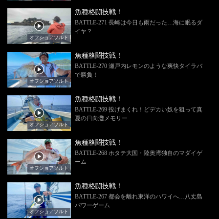
魚種格闘技戦！
BATTLE-271 長崎は今日も雨だった…海に眠るダ
イヤ？
オフショアソルト
魚種格闘技戦！
BATTLE-270 瀬戸内レモンのような爽快タイラバ
で勝負！
オフショアソルト
魚種格闘技戦！
BATTLE-269 投げまくれ！どデカい奴を狙って真
夏の日向灘メモリー
オフショアソルト
魚種格闘技戦！
BATTLE-268 ホタテ大国・陸奥湾独自のマダイゲ
ーム
オフショアソルト
魚種格闘技戦！
BATTLE-267 都会を離れ東洋のハワイへ…八丈島
パワーゲーム
オフショアソルト