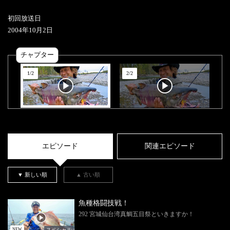
初回放送日
2004
年
10
月
2
日
チャプター
1
/
2
2
/
2
エピソード
関連エピソード
▼ 新しい順
▲ 古い順
魚種格闘技戦！
292 宮城仙台湾真鯛五目祭といきますか！
スペシャル
NEW