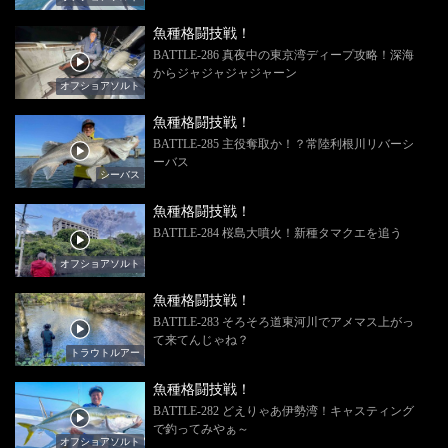
魚種格闘技戦！
BATTLE-286 真夜中の東京湾ディープ攻略！深海
からジャジャジャジャーン
オフショアソルト
魚種格闘技戦！
BATTLE-285 主役奪取か！？常陸利根川リバーシ
ーバス
シーバス
魚種格闘技戦！
BATTLE-284 桜島大噴火！新種タマクエを追う
オフショアソルト
魚種格闘技戦！
BATTLE-283 そろそろ道東河川でアメマス上がっ
て来てんじゃね？
トラウトルアー
魚種格闘技戦！
BATTLE-282 どえりゃあ伊勢湾！キャスティング
で釣ってみやぁ～
オフショアソルト