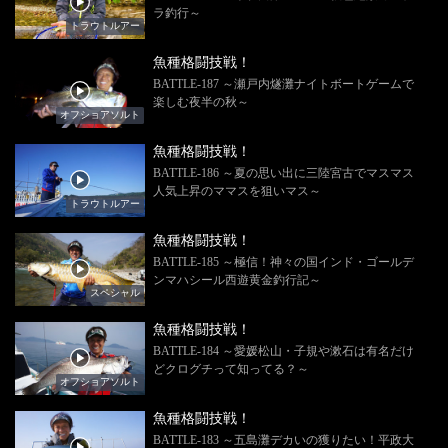
ラ釣行～
トラウトルアー
魚種格闘技戦！
BATTLE-187 ～瀬戸内燧灘ナイトボートゲームで
楽しむ夜半の秋～
オフショアソルト
魚種格闘技戦！
BATTLE-186 ～夏の思い出に三陸宮古でマスマス
人気上昇のママスを狙いマス～
トラウトルアー
魚種格闘技戦！
BATTLE-185 ～極信！神々の国インド・ゴールデ
ンマハシール西遊黄金釣行記～
スペシャル
魚種格闘技戦！
BATTLE-184 ～愛媛松山・子規や漱石は有名だけ
どクログチって知ってる？～
オフショアソルト
魚種格闘技戦！
BATTLE-183 ～五島灘デカいの獲りたい！平政大