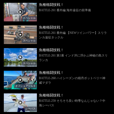
魚種格闘技戦！
BATTLE-261 番外編 海外遠征の前準備
スペシャル
魚種格闘技戦！
BATTLE-261 番外編 【NEWツインパワー】スリラ
ンカ遠征タックル
スペシャル
魚種格闘技戦！
BATTLE-261 第1幕 インド洋に浮かぶ神秘の島スリ
ランカ
スペシャル
魚種格闘技戦！
BATTLE-260 ハイシーズンの積丹ポットベリー神
威マダラ
オフショアソルト
魚種格闘技戦！
BATTLE-259 そろそろ良い時季なんじゃない？中
海シーバス
シーバス