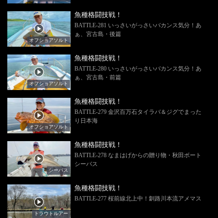
魚種格闘技戦！
BATTLE-281 いっさいがっさいバカンス気分！あ
ぁ、宮古島・後篇
オフショアソルト
魚種格闘技戦！
BATTLE-280 いっさいがっさいバカンス気分！あ
ぁ、宮古島・前篇
オフショアソルト
魚種格闘技戦！
BATTLE-279 金沢百万石タイラバ＆ジグでまった
り日本海
オフショアソルト
魚種格闘技戦！
BATTLE-278 なまはげからの贈り物・秋田ボート
シーバス
シーバス
魚種格闘技戦！
BATTLE-277 桜前線北上中！釧路川本流アメマス
トラウトルアー