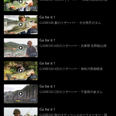
バス
Go for it！
GAME166 夏のリザーバー・大分県芹川ダム
バス
Go for it！
GAME165 6月のリザーバー・兵庫県 生野銀山湖
バス
Go for it！
GAME164 4月のリザーバー・神奈川県相模湖
バス
Go for it！
GAME163 2月のリザーバー・千葉県片倉ダム
バス
Go for it！
GAME161 秋のマディーシャローウォーター・群