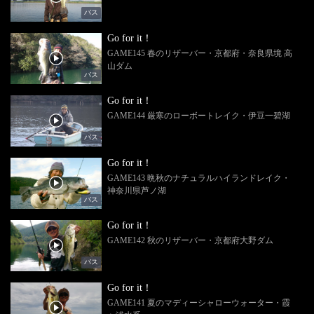
バス
Go for it！
GAME145 春のリザーバー・京都府・奈良県境 高
山ダム
バス
Go for it！
GAME144 厳寒のローボートレイク・伊豆一碧湖
バス
Go for it！
GAME143 晩秋のナチュラルハイランドレイク・
神奈川県芦ノ湖
バス
Go for it！
GAME142 秋のリザーバー・京都府大野ダム
バス
Go for it！
GAME141 夏のマディーシャローウォーター・霞