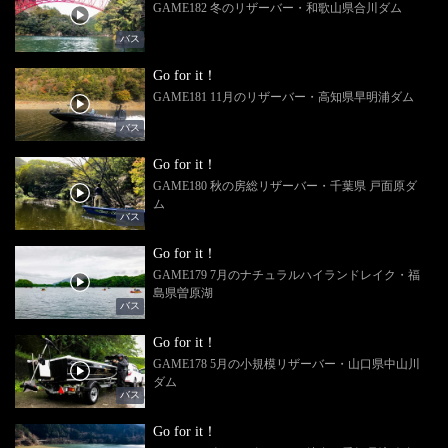
GAME182 冬のリザーバー・和歌山県合川ダム
バス
Go for it！
GAME181 11月のリザーバー・高知県早明浦ダム
バス
Go for it！
GAME180 秋の房総リザーバー・千葉県 戸面原ダ
ム
バス
Go for it！
GAME179 7月のナチュラルハイランドレイク・福
島県曽原湖
バス
Go for it！
GAME178 5月の小規模リザーバー・山口県中山川
ダム
バス
Go for it！