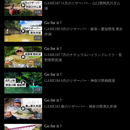
GAME187 11月のリザーバー・山口県阿武川ダム
湖
バス
Go for it！
GAME186 9月のリザーバー・岐阜～愛知県境 奥矢
作湖
バス
Go for it！
GAME185 7月のナチュラルハイランドレイク・長
野県野尻湖
バス
Go for it！
GAME184 6月のリザーバー・神奈川県相模湖
バス
Go for it！
GAME183 春のリザーバー・神奈川県津久井湖
バス
Go for it！