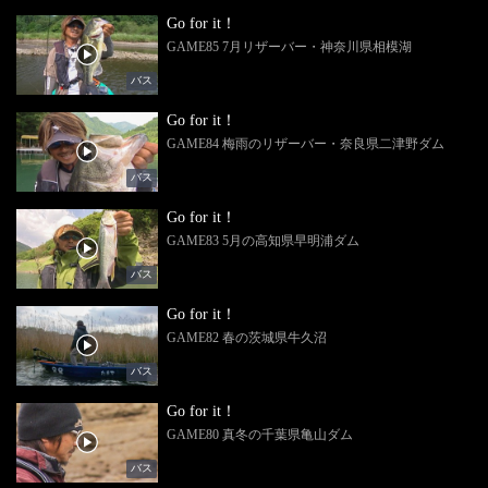
Go for it！
GAME85 7月リザーバー・神奈川県相模湖
バス
Go for it！
GAME84 梅雨のリザーバー・奈良県二津野ダム
バス
Go for it！
GAME83 5月の高知県早明浦ダム
バス
Go for it！
GAME82 春の茨城県牛久沼
バス
Go for it！
GAME80 真冬の千葉県亀山ダム
バス