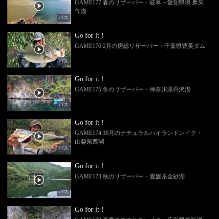
GAME177 春のリザーバー・岐阜～愛知県境 奥矢
作湖
バス
Go for it！
GAME176 2月の房総リザーバー・千葉県豊英ダム
バス
Go for it！
GAME175 冬のリザーバー・神奈川県丹沢湖
バス
Go for it！
GAME174 10月のナチュラルハイランドレイク・
山梨県西湖
バス
Go for it！
GAME173 秋のリザーバー・愛媛県金砂湖
バス
Go for it！