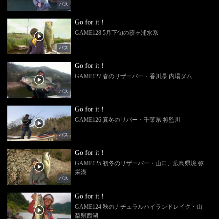
バス
Go for it！
GAME128 5月下旬の霞ヶ浦水系
バス
Go for it！
GAME127 春のリザーバー・香川県 内場ダム
バス
Go for it！
GAME126 真冬のリバー・千葉県 将監川
バス
Go for it！
GAME125 初冬のリザーバー・山口、広島県境 弥
栄湖
バス
Go for it！
GAME124 秋のナチュラルハイランドレイク・山
梨県西湖