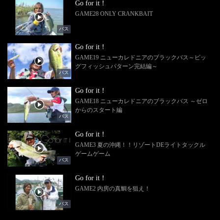
Go for it！
GAME28 ONLY CRANKBAIT
バス
Go for it！
GAME19 ニューカレドニアのブラックバス～ビッ
グフィッシュパターン完結編～
バス
Go for it！
GAME18 ニューカレドニアのブラックバス ～ゼロ
からのスタート編
バス
Go for it！
GAME3 夏の沖縄！！リゾートDEライトタックル
ゲームゲーム
バス
Go for it！
GAME2 内房の真鯛を狙え！
バス