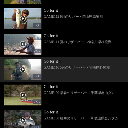
Go for it！
GAME112 9月のリバー・岡山県高梁川
バス
Go for it！
GAME111 夏のリザーバー・神奈川県相模湖
バス
Go for it！
GAME110 5月のリザーバー・宮崎県野尻湖
バス
Go for it！
GAME109 早春のリザーバー・千葉県亀山ダム
バス
Go for it！
GAME108 極寒のリザーバー・和歌山県合川ダム
バス