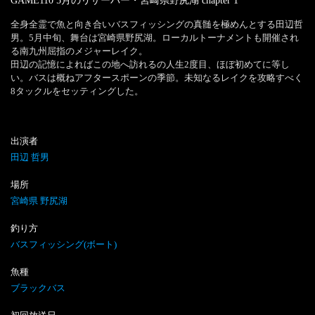
GAME110 5月のリザーバー・宮崎県野尻湖
chapter
1
全身全霊で魚と向き合いバスフィッシングの真髄を極めんとする田辺哲
男。5月中旬、舞台は宮崎県野尻湖。ローカルトーナメントも開催され
る南九州屈指のメジャーレイク。

田辺の記憶によればこの地へ訪れるの人生2度目、ほぼ初めてに等し
い。バスは概ねアフタースポーンの季節。未知なるレイクを攻略すべく
8タックルをセッティングした。
出演者
田辺 哲男
場所
宮崎県 野尻湖
釣り方
バスフィッシング(ボート)
魚種
ブラックバス