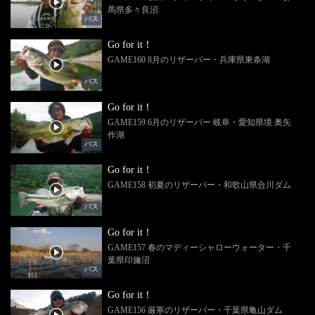
馬県多々良沼
バス
Go for it！
GAME160 8月のリザーバー・兵庫県東条湖
バス
Go for it！
GAME159 6月のリザーバー 岐阜・愛知県境 奥矢
作湖
バス
Go for it！
GAME158 初夏のリザーバー・和歌山県合川ダム
バス
Go for it！
GAME157 春のマディーシャローウォーター・千
葉県印旛沼
バス
Go for it！
GAME156 厳寒のリザーバー・千葉県亀山ダム