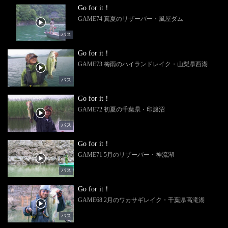
Go for it！
GAME74 真夏のリザーバー・風屋ダム
バス
Go for it！
GAME73 梅雨のハイランドレイク・山梨県西湖
バス
Go for it！
GAME72 初夏の千葉県・印旛沼
バス
Go for it！
GAME71 5月のリザーバー・神流湖
バス
Go for it！
GAME68 2月のワカサギレイク・千葉県高滝湖
バス