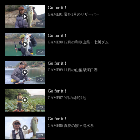
Go for it！
GAME91 厳冬1月のリザーバー
バス
Go for it！
GAME90 12月の和歌山県・七川ダム
バス
Go for it！
GAME89 11月の山梨県河口湖
バス
Go for it！
GAME87 9月の雄蛇ｹ池
バス
Go for it！
GAME86 真夏の霞ヶ浦水系
バス