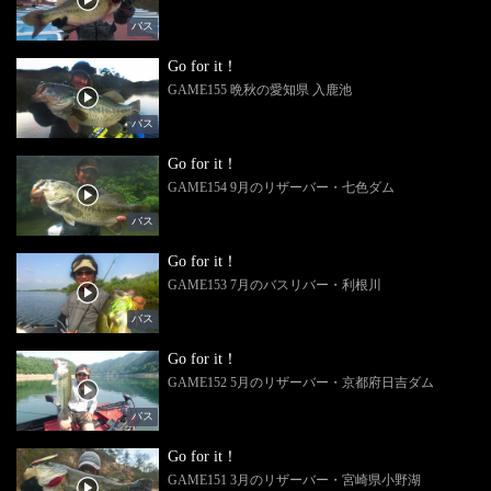
バス
Go for it！
GAME155 晩秋の愛知県 入鹿池
バス
Go for it！
GAME154 9月のリザーバー・七色ダム
バス
Go for it！
GAME153 7月のバスリバー・利根川
バス
Go for it！
GAME152 5月のリザーバー・京都府日吉ダム
バス
Go for it！
GAME151 3月のリザーバー・宮崎県小野湖