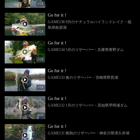
バス
Go for it！
GAME136 9月のナチュラルハイランドレイク・福
島県桧原湖
バス
Go for it！
GAME134 5月のリザーバー・兵庫県青野ダム
バス
Go for it！
GAME133 春のリザーバー・宮崎県野尻湖
バス
Go for it！
GAME132 1月のリザーバー・高知県早明浦ダム
バス
Go for it！
GAME131 晩秋のリザーバー・神奈川県津久井湖