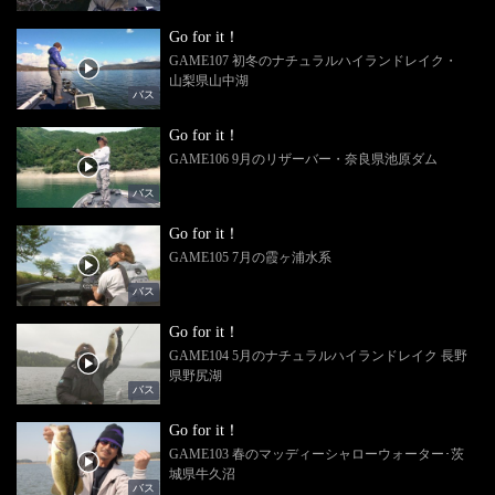
Go for it！
GAME107 初冬のナチュラルハイランドレイク・
山梨県山中湖
バス
Go for it！
GAME106 9月のリザーバー・奈良県池原ダム
バス
Go for it！
GAME105 7月の霞ヶ浦水系
バス
Go for it！
GAME104 5月のナチュラルハイランドレイク 長野
県野尻湖
バス
Go for it！
GAME103 春のマッディーシャローウォーター･茨
城県牛久沼
バス