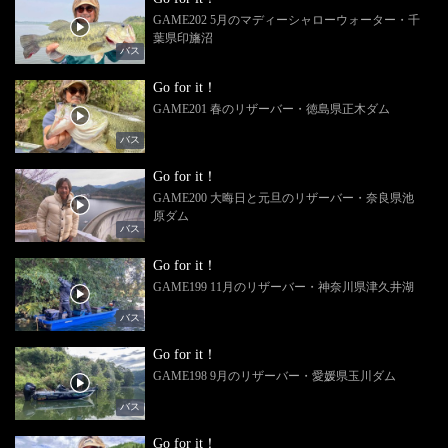
GAME202 5月のマディーシャローウォーター・千
葉県印旛沼
バス
Go for it！
GAME201 春のリザーバー・徳島県正木ダム
バス
Go for it！
GAME200 大晦日と元旦のリザーバー・奈良県池
原ダム
バス
Go for it！
GAME199 11月のリザーバー・神奈川県津久井湖
バス
Go for it！
GAME198 9月のリザーバー・愛媛県玉川ダム
バス
Go for it！