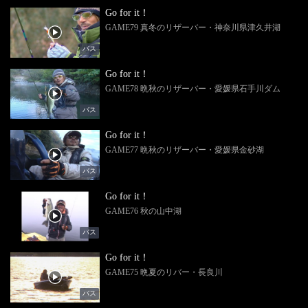
Go for it！
GAME79 真冬のリザーバー・神奈川県津久井湖
バス
Go for it！
GAME78 晩秋のリザーバー・愛媛県石手川ダム
バス
Go for it！
GAME77 晩秋のリザーバー・愛媛県金砂湖
バス
Go for it！
GAME76 秋の山中湖
バス
Go for it！
GAME75 晩夏のリバー・長良川
バス