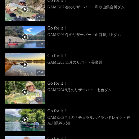
Go for it！
GAME207 春のリザーバー・和歌山県合川ダム
バス
Go for it！
GAME206 冬のリザーバー・山口県川上ダム
バス
Go for it！
GAME205 11月のリバー・長良川
バス
Go for it！
GAME204 9月のリザーバー・七色ダム
バス
Go for it！
GAME203 7月のナチュラルハイランドレイク・神
奈川県芦ノ湖
バス
Go for it！