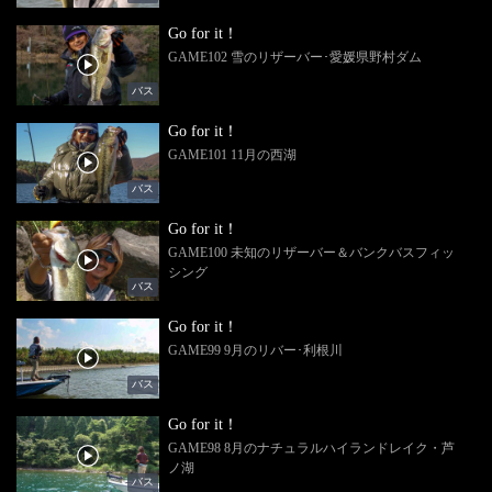
Go for it！
GAME102 雪のリザーバー･愛媛県野村ダム
バス
Go for it！
GAME101 11月の西湖
バス
Go for it！
GAME100 未知のリザーバー＆バンクバスフィッ
シング
バス
Go for it！
GAME99 9月のリバー･利根川
バス
Go for it！
GAME98 8月のナチュラルハイランドレイク・芦
ノ湖
バス