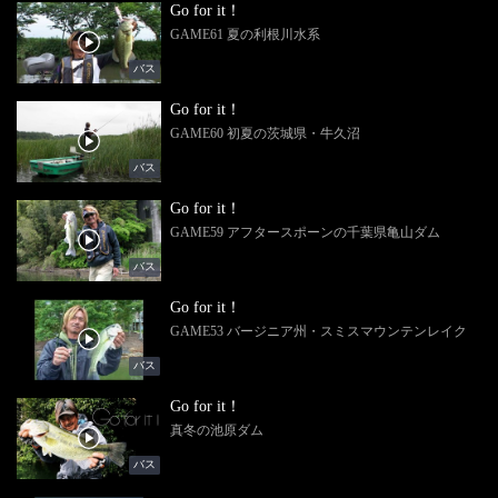
Go for it！
GAME61 夏の利根川水系
バス
Go for it！
GAME60 初夏の茨城県・牛久沼
バス
Go for it！
GAME59 アフタースポーンの千葉県亀山ダム
バス
Go for it！
GAME53 バージニア州・スミスマウンテンレイク
バス
Go for it！
真冬の池原ダム
バス