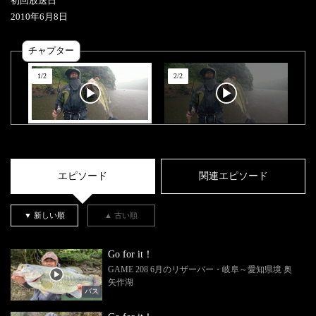
初回放送日
2010
年
6
月
8
日
チャプター
1
/
2
2
/
2
エピソード
関連エピソード
▼ 新しい順
▲ 古い順
Go for it！
GAME 208 6月のリザーバー・岐阜～愛知県境 奥
矢作湖
バス