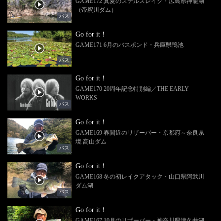
GAME172 真夏のステルスレイク・広島県神龍湖
（帝釈川ダム）
バス
Go for it！
GAME171 6月のバスポンド・兵庫県鴨池
バス
Go for it！
GAME170 20周年記念特別編／THE EARLY
WORKS
バス
Go for it！
GAME169 春間近のリザーバー・京都府～奈良県
境 高山ダム
バス
Go for it！
GAME168 冬の初レイクアタック・山口県阿武川
ダム湖
バス
Go for it！
GAME167 10月のリザーバー・神奈川県津久井湖