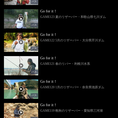
バス
Go for it！
GAME123 夏のリザーバー・和歌山県七川ダム
バス
Go for it！
GAME122 5月のリザーバー・大分県芹川ダム
バス
Go for it！
GAME121 春のリバー・利根川水系
バス
Go for it！
GAME120 1月のリザーバー・奈良県池原ダム
バス
Go for it！
GAME119 晩秋のリザーバー・愛知県三河湖