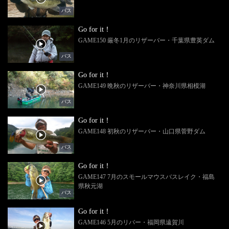
バス
Go for it！
GAME150 厳冬1月のリザーバー・千葉県豊英ダム
バス
Go for it！
GAME149 晩秋のリザーバー・神奈川県相模湖
バス
Go for it！
GAME148 初秋のリザーバー・山口県菅野ダム
バス
Go for it！
GAME147 7月のスモールマウスバスレイク・福島
県秋元湖
バス
Go for it！
GAME146 5月のリバー・福岡県遠賀川