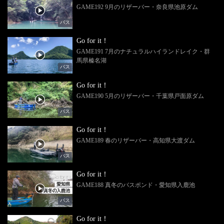
GAME192 9月のリザーバー・奈良県池原ダム
バス
Go for it！
GAME191 7月のナチュラルハイランドレイク・群
馬県榛名湖
バス
Go for it！
GAME190 5月のリザーバー・千葉県戸面原ダム
バス
Go for it！
GAME189 春のリザーバー・高知県大渡ダム
バス
Go for it！
GAME188 真冬のバスポンド・愛知県入鹿池
バス
Go for it！