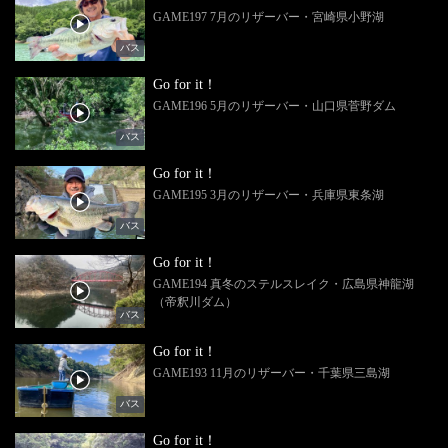
GAME197 7月のリザーバー・宮崎県小野湖
バス
Go for it！
GAME196 5月のリザーバー・山口県菅野ダム
バス
Go for it！
GAME195 3月のリザーバー・兵庫県東条湖
バス
Go for it！
GAME194 真冬のステルスレイク・広島県神龍湖
（帝釈川ダム）
バス
Go for it！
GAME193 11月のリザーバー・千葉県三島湖
バス
Go for it！