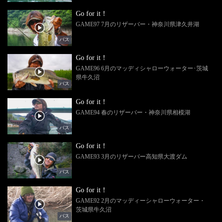
Go for it！
GAME97 7月のリザーバー・神奈川県津久井湖
バス
Go for it！
GAME96 6月のマッディシャローウォーター･茨城
県牛久沼
バス
Go for it！
GAME94 春のリザーバー・神奈川県相模湖
バス
Go for it！
GAME93 3月のリザーバー高知県大渡ダム
バス
Go for it！
GAME92 2月のマッディーシャローウォーター・
茨城県牛久沼
バス