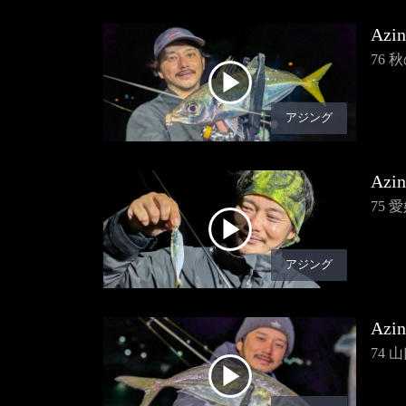
Azin
76
アジング
Azin
75
アジング
Azin
74