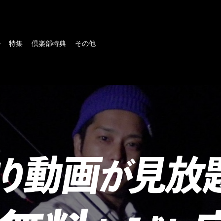
ル
特集
倶楽部特典
その他