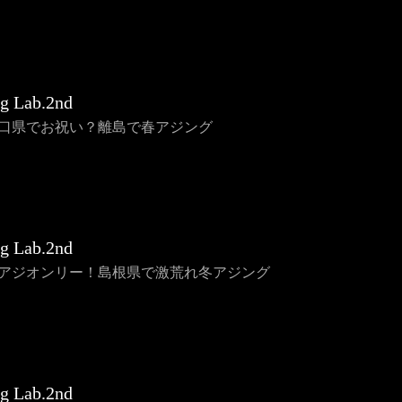
g Lab.2nd
 山口県でお祝い？離島で春アジング
g Lab.2nd
 尺アジオンリー！島根県で激荒れ冬アジング
g Lab.2nd