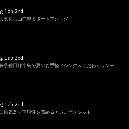
g Lab.2nd
 秋の夜長に山口県でボートアジング
g Lab.2nd
 愛媛県佐田岬半島で夏のお手軽アジング＆こだわりランチ
g Lab.2nd
 山口県祝島で再現性を高めるアジングメソッド