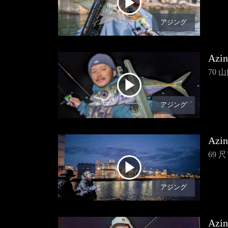
アジング
Azin
70
アジング
Azin
69
アジング
Azin