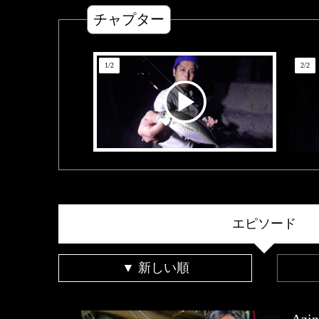
チャプター
1
/
2
2
/
2
エピソード
▼ 新しい順