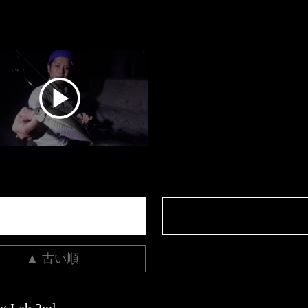
▲ 古い順