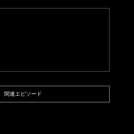
関連エピソード