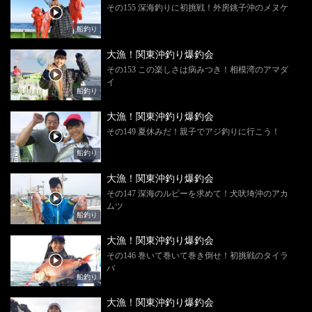
その155 深海釣りに初挑戦！外房銚子沖のメヌケ
船釣り
大漁！関東沖釣り爆釣会
その153 この楽しさは病みつき！相模湾のアマダ
イ
船釣り
大漁！関東沖釣り爆釣会
その149 夏休みだ！親子でアジ釣りに行こう！
船釣り
大漁！関東沖釣り爆釣会
その147 深海のルビーを求めて！犬吠埼沖のアカ
ムツ
船釣り
大漁！関東沖釣り爆釣会
その146 巻いて巻いて巻き倒せ！初挑戦のタイラ
バ
船釣り
大漁！関東沖釣り爆釣会