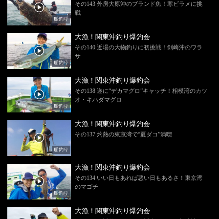
その143 外房大原沖のブランド魚！寒ビラメに挑
戦
船釣り
大漁！関東沖釣り爆釣会
その140 近場の大物釣りに初挑戦！剣崎沖のワラ
サ
船釣り
大漁！関東沖釣り爆釣会
その138 遂に“デカマグロ”キャッチ！相模湾のカツ
オ・キハダマグロ
船釣り
大漁！関東沖釣り爆釣会
その137 灼熱の東京湾で“夏ダコ”満喫
船釣り
大漁！関東沖釣り爆釣会
その134 いい日もあれば悪い日もあるさ！東京湾
のマゴチ
船釣り
大漁！関東沖釣り爆釣会