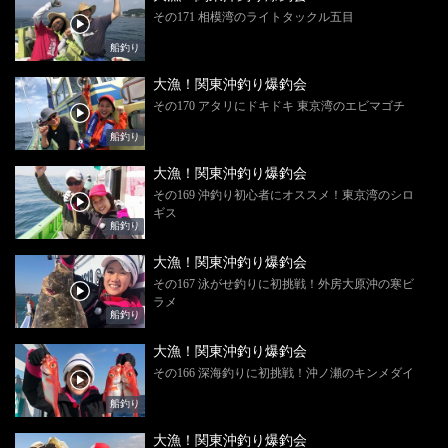
その171 相模湾のライトタックル五目
船釣り
大漁！関東沖釣り爆釣会
その170 アタリにドキドキ 東京湾のエビマゴチ
船釣り
大漁！関東沖釣り爆釣会
その169 沖釣り初心者にオススメ！東京湾のシロ
ギス
船釣り
大漁！関東沖釣り爆釣会
その167 泳がせ釣りに初挑戦！外房大原沖の寒ビ
ラメ
船釣り
大漁！関東沖釣り爆釣会
その166 深海釣りに初挑戦！沖ノ瀬のキンメダイ
船釣り
大漁！関東沖釣り爆釣会