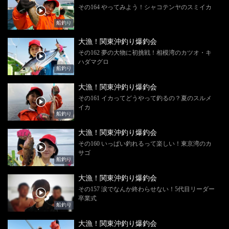
その164 やってみよう！シャコテンヤのスミイカ
船釣り
大漁！関東沖釣り爆釣会
その162 夢の大物に初挑戦！相模湾のカツオ・キ
ハダマグロ
船釣り
大漁！関東沖釣り爆釣会
その161 イカってどうやって釣るの？夏のスルメ
イカ
船釣り
大漁！関東沖釣り爆釣会
その160 いっぱい釣れるって楽しい！東京湾のカ
サゴ
船釣り
大漁！関東沖釣り爆釣会
その157 涙でなんか終わらせない！5代目リーダー
卒業式
船釣り
大漁！関東沖釣り爆釣会