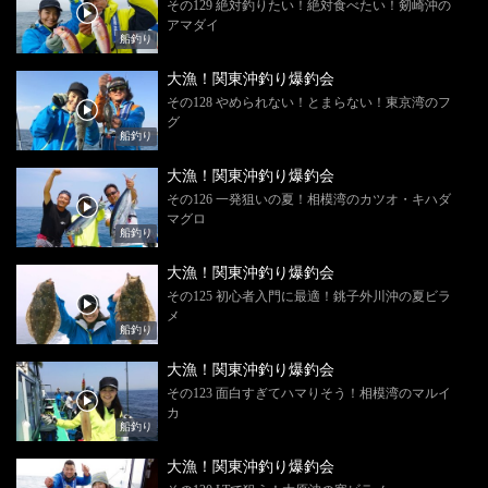
その129 絶対釣りたい！絶対食べたい！剱崎沖の
アマダイ
船釣り
大漁！関東沖釣り爆釣会
その128 やめられない！とまらない！東京湾のフ
グ
船釣り
大漁！関東沖釣り爆釣会
その126 一発狙いの夏！相模湾のカツオ・キハダ
マグロ
船釣り
大漁！関東沖釣り爆釣会
その125 初心者入門に最適！銚子外川沖の夏ビラ
メ
船釣り
大漁！関東沖釣り爆釣会
その123 面白すぎてハマりそう！相模湾のマルイ
カ
船釣り
大漁！関東沖釣り爆釣会