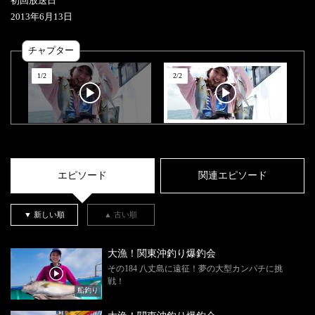
初回放送日
2013
年
6
月
13
日
チャプター
1
/
2
2
/
2
エピソード
関連エピソード
▼ 新しい順
▲ 古い順
大漁！関東沖釣り爆釣会
その184 八丈島に遠征！夢の大型カンパチに挑
戦！
船釣り