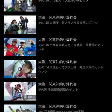
その120 LTで狙う！大原沖の寒ビラメ
船釣り
大漁！関東沖釣り爆釣会
その118 大満喫！脂ノリノリ東京湾のLTアジ
船釣り
大漁！関東沖釣り爆釣会
その116 エサ盗り名人といざ勝負！長井沖のカワ
ハギ
船釣り
大漁！関東沖釣り爆釣会
その104 大漁狙ってフグ三昧！外房大原のカット
ウフグ
船釣り
大漁！関東沖釣り爆釣会
その99 千葉県南房総のイサキ
船釣り
大漁！関東沖釣り爆釣会
その76 飯岡沖のひとつテンヤ真鯛