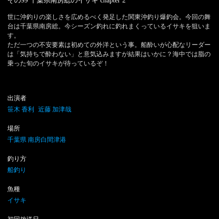
その99 千葉県南房総のイサキ
chapter
2
世に沖釣りの楽しさを広めるべく発足した関東沖釣り爆釣会。今回の舞
台は千葉県南房総。今シーズン釣れに釣れまくっているイサキを狙いま
す。

ただ一つの不安要素は初めての外洋という事。船酔いが心配なリーダー
は「気持ちで酔わない」と意気込みますが結果はいかに？海中では脂の
乗った旬のイサキが待っているぞ！
出演者
笹木 香利
近藤 加津哉
場所
千葉県 南房白間津港
釣り方
船釣り
魚種
イサキ