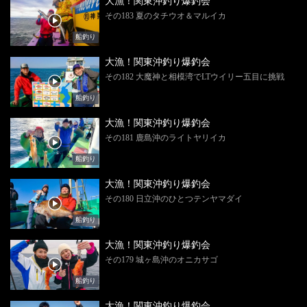
大漁！関東沖釣り爆釣会
その183 夏のタチウオ＆マルイカ
船釣り
大漁！関東沖釣り爆釣会
その182 大魔神と相模湾でLTウイリー五目に挑戦
船釣り
大漁！関東沖釣り爆釣会
その181 鹿島沖のライトヤリイカ
船釣り
大漁！関東沖釣り爆釣会
その180 日立沖のひとつテンヤマダイ
船釣り
大漁！関東沖釣り爆釣会
その179 城ヶ島沖のオニカサゴ
船釣り
大漁！関東沖釣り爆釣会