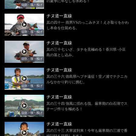
の夏季に年なしを求める！
堤防・筏・投げ
チヌ道一直線
其の四十一 雨男VSのっこみチヌ！えさ取りをかわ
し本命を仕留める。
堤防・筏・投げ
チヌ道一直線
其の三十七 いざ、タナを見極める！香川県･小豆
島の落とし込み。
堤防・筏・投げ
チヌ道一直線
其の三十六 徳島県へプチ遠征！堂ノ浦でテクニカ
ルなかかり釣りに挑む。
堤防・筏・投げ
チヌ道一直線
其の三十四 強風に揺れる筏。厳寒期の白石湖でス
テージ作りを極める！
堤防・筏・投げ
チヌ道一直線
其の三十三 大寒波到来！今年も厳寒期の三浦で番
組記録を目指します！