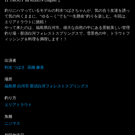
11 TROUT na KIBUN
chapter
2
釣りにハマっているモデルの利水つばさちゃんが、気の合う友達を誘っ
て気の向くままに、“ゆる～く”でも“一生懸命”釣りを楽しむ。今回は、
エリアトラウトに挑戦！

やって来たのは、福島県白河市。雄大な自然の中にある景観美しい管理
釣り場・那須白河フォレストスプリングスで、雪景色の中、トラウトフ
ィッシング＆料理を満喫します！！
出演者
利水 つばさ
高橋 麻美
場所
福島県 白河市 那須白河フォレストスプリングス
釣り方
エリアトラウト
魚種
ニジマス