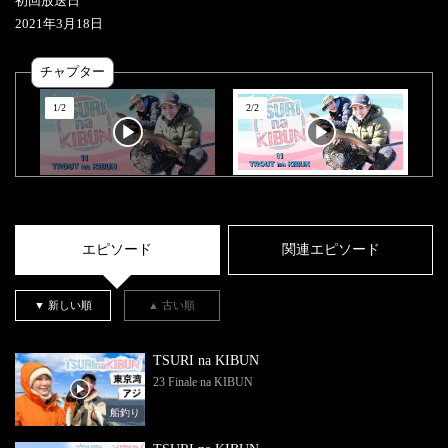
初回放送日
2021
年
3
月
18
日
チャプター
1
/
2
2
/
2
エピソード
関連エピソード
▼ 新しい順
▲ 古い順
TSURI na KIBUN
23 Finale na KIBUN
船釣り