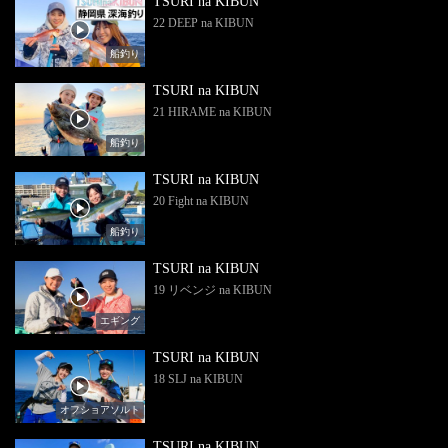
TSURI na KIBUN
22 DEEP na KIBUN
船釣り
TSURI na KIBUN
21 HIRAME na KIBUN
船釣り
TSURI na KIBUN
20 Fight na KIBUN
船釣り
TSURI na KIBUN
19 リベンジ na KIBUN
エギング
TSURI na KIBUN
18 SLJ na KIBUN
オフショアソルト
TSURI na KIBUN