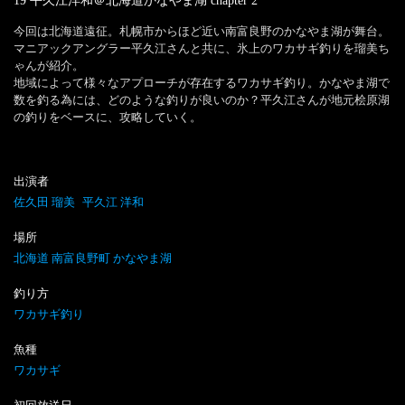
19 平久江洋和＠北海道かなやま湖
chapter
2
今回は北海道遠征。札幌市からほど近い南富良野のかなやま湖が舞台。
マニアックアングラー平久江さんと共に、氷上のワカサギ釣りを瑠美ち
ゃんが紹介。

地域によって様々なアプローチが存在するワカサギ釣り。かなやま湖で
数を釣る為には、どのような釣りが良いのか？平久江さんが地元桧原湖
の釣りをベースに、攻略していく。
出演者
佐久田 瑠美
平久江 洋和
場所
北海道 南富良野町 かなやま湖
釣り方
ワカサギ釣り
魚種
ワカサギ