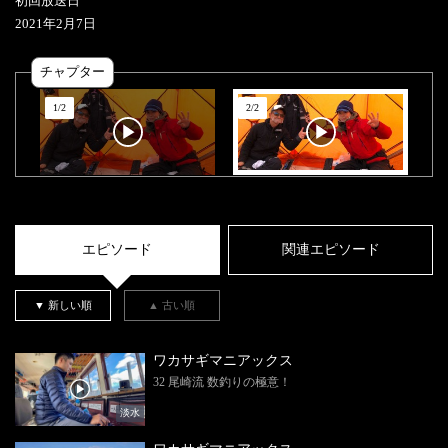
初回放送日
2021
年
2
月
7
日
チャプター
1
/
2
2
/
2
エピソード
関連エピソード
▼ 新しい順
▲ 古い順
ワカサギマニアックス
32 尾崎流 数釣りの極意！
淡水