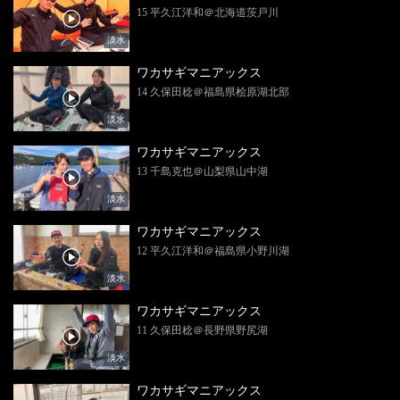
15 平久江洋和＠北海道茨戸川
淡水
ワカサギマニアックス
14 久保田稔＠福島県桧原湖北部
淡水
ワカサギマニアックス
13 千島克也＠山梨県山中湖
淡水
ワカサギマニアックス
12 平久江洋和＠福島県小野川湖
淡水
ワカサギマニアックス
11 久保田稔＠長野県野尻湖
淡水
ワカサギマニアックス