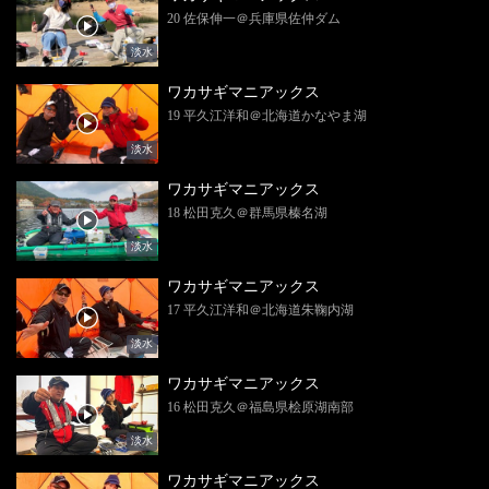
20 佐保伸一＠兵庫県佐仲ダム
淡水
ワカサギマニアックス
19 平久江洋和＠北海道かなやま湖
淡水
ワカサギマニアックス
18 松田克久＠群馬県榛名湖
淡水
ワカサギマニアックス
17 平久江洋和＠北海道朱鞠内湖
淡水
ワカサギマニアックス
16 松田克久＠福島県桧原湖南部
淡水
ワカサギマニアックス