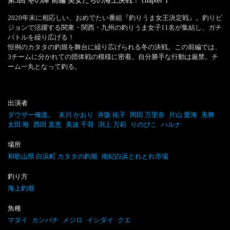
第3回 冬の陣 前編 美女たちの海上決戦！
chapter
1
2020年末に相応しい、おめでたい番組『釣りうま女王決定戦』。釣りビ
ジョンで活躍する関東・関西・九州の釣りうま女子11名が集結し、ガチ
バトルを繰り広げる！

恒例のカタタの釣堀を舞台に繰り広げられる冬の決戦。この前編では、
3チームに分かれての団体戦の模様に密着。自分勝手な行動は厳禁。チ
ーム一丸となって釣る。
出演者
ダウザー俺達。
末川 かおり
井阪 祐子
岡田 万里奈
片山 愛海
美舞
太田 唯
西田 直恵
美波 千尋
渕上 万莉
りのぴこ
ハルナ
場所
和歌山県 白浜町 カタタの釣堀
南紀白浜とれとれ市場
釣り方
海上釣堀
魚種
マダイ
カンパチ
メジロ
イシダイ
クエ