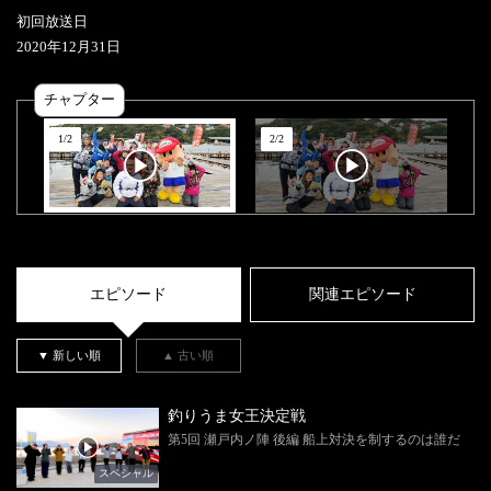
初回放送日
2020
年
12
月
31
日
チャプター
1
/
2
2
/
2
エピソード
関連エピソード
▼ 新しい順
▲ 古い順
釣りうま女王決定戦
第5回 瀬戸内ノ陣 後編 船上対決を制するのは誰だ
スペシャル