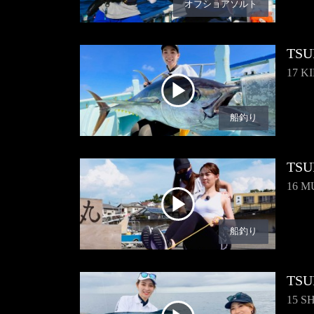
オフショアソルト
TSU
17 K
船釣り
TSU
16 M
船釣り
TSU
15 S