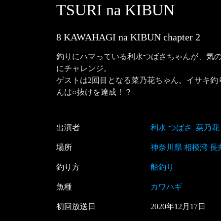
TSURI na KIBUN
8 KAWAHAGI na KIBUN
chapter
2
釣りにハマっている利水つばさちゃんが、気の
にチャレンジ。

ゲストは2回目となる菜乃花ちゃん。イサキ釣
んは○抜けを達成！？
出演者
利水 つばさ
菜乃花
場所
神奈川県 相模湾 長
釣り方
船釣り
魚種
カワハギ
初回放送日
2020
年
12
月
17
日