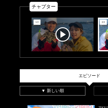
チャプター
1
/
2
2
/
2
エピソード
▼ 新しい順