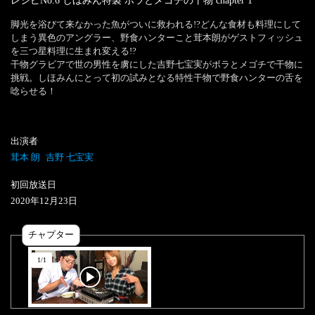
レシピNo.6 しほみん特製 ボラとメゴチの干物
chapter
1
脚光を浴びて来なかった魚がついに救われる!?どんな食材も料理にして
しまう異色のアングラー、野食ハンターこと茸本朗がゲストフィッシュ
を三つ星料理に生まれ変える!?

干物グラビアで世の男性を虜にした吉野七宝実がボラとメゴチで干物に
挑戦。しほみんにとって初の試みとなる特性干物で野食ハンターの舌を
唸らせる！
出演者
茸本 朗
吉野 七宝実
初回放送日
2020
年
12
月
23
日
チャプター
1
/
1