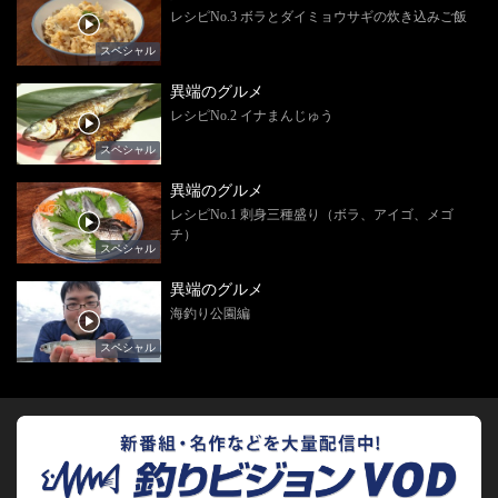
レシピNo.3 ボラとダイミョウサギの炊き込みご飯
スペシャル
異端のグルメ
レシピNo.2 イナまんじゅう
スペシャル
異端のグルメ
レシピNo.1 刺身三種盛り（ボラ、アイゴ、メゴ
チ）
スペシャル
異端のグルメ
海釣り公園編
スペシャル