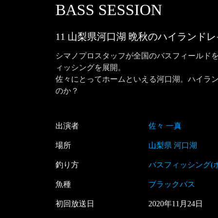
BASS SESSION
11 山梨県河口湖 晩秋のハイランド
シマノプロスタッフが全国のバスフィールド
ィッシングを展開。

佐々にとってホームといえる河口湖。ハイラ
のか？
出演者
佐々 一真
場所
山梨県 河口湖
釣り方
バスフィッシング(
魚種
ブラックバス
初回放送日
2020
年
11
月
24
日