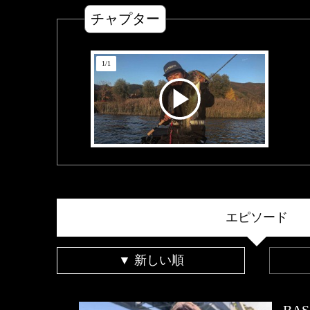
チャプター
1
/
1
エピソード
▼ 新しい順