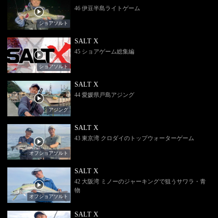
46 伊豆半島ライトゲーム
ショアソルト
SALT X
45 ショアゲーム総集編
ショアソルト
SALT X
44 愛媛県戸島アジング
アジング
SALT X
43 東京湾 クロダイのトップウォーターゲーム
オフショアソルト
SALT X
42 大阪湾 ミノーのジャーキングで狙うサワラ・青
物
オフショアソルト
SALT X