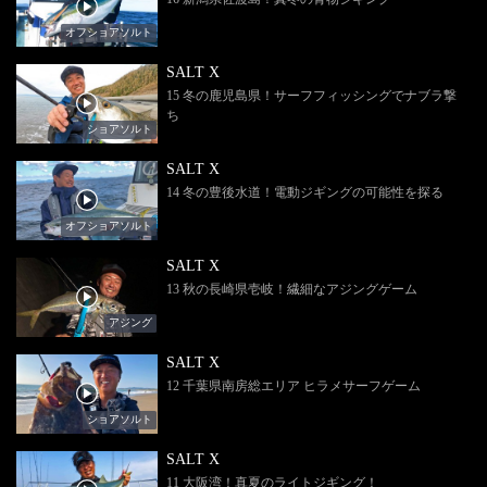
オフショアソルト
SALT X
15 冬の鹿児島県！サーフフィッシングでナブラ撃
ち
ショアソルト
SALT X
14 冬の豊後水道！電動ジギングの可能性を探る
オフショアソルト
SALT X
13 秋の長崎県壱岐！繊細なアジングゲーム
アジング
SALT X
12 千葉県南房総エリア ヒラメサーフゲーム
ショアソルト
SALT X
11 大阪湾！真夏のライトジギング！