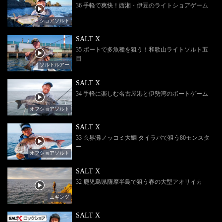
36 手軽で爽快！西湘・伊豆のライトショアゲーム
ショアソルト
SALT X
35 ボートで多魚種を狙う！和歌山ライトソルト五
目
ソルトルアー
SALT X
34 手軽に楽しむ名古屋港と伊勢湾のボートゲーム
オフショアソルト
SALT X
33 玄界灘ノッコミ大鯛 タイラバで狙う80モンスタ
ー
オフショアソルト
SALT X
32 鹿児島県薩摩半島で狙う春の大型アオリイカ
エギング
SALT X