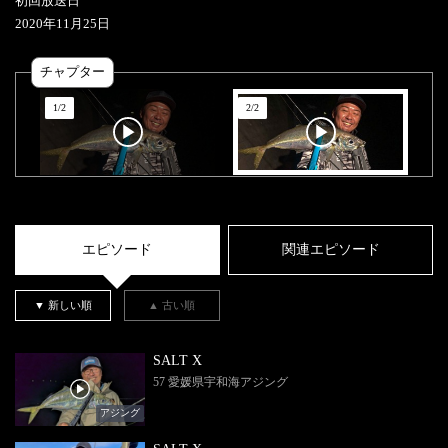
初回放送日
2020
年
11
月
25
日
チャプター
1
/
2
2
/
2
エピソード
関連エピソード
▼ 新しい順
▲ 古い順
SALT X
57 愛媛県宇和海アジング
アジング