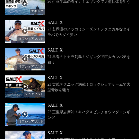
26 伊豆半島の春イカ！エギングで大型個体を狙う
エギング
SALT X
25 玄界灘のノッコミシーズン！テクニカルなタイ
ラバで大ダイ狙い
オフショアソルト
SALT X
24 早春のトカラ列島！ジギングで巨大カンパチを
狙う
オフショアソルト
SALT X
23 実践テクニック満載！ロックショアゲームで大
型青物を狙う
ショアソルト
SALT X
22 三重県志摩沖！キハダ＆ビンチョウマグロジギ
ング
オフショアソルト
SALT X