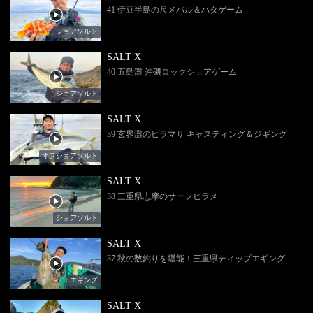
41 伊豆半島の尺メバル＆ハタゲーム
ショアソルト
SALT X
40 五島灘 沖磯ロックショアゲーム
ショアソルト
SALT X
39 玄界灘のヒラマサ キャスティング＆ジギング
オフショアソルト
SALT X
38 三重県志摩のサーフヒラメ
ショアソルト
SALT X
37 秋の数釣りを堪能！三重県ティップエギング
エギング
SALT X