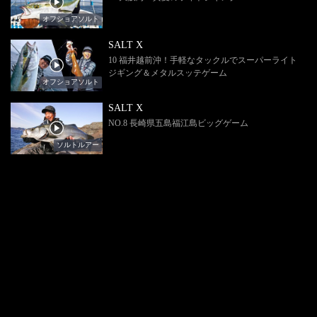
オフショアソルト
SALT X
10 福井越前沖！手軽なタックルでスーパーライト
ジギング＆メタルスッテゲーム
オフショアソルト
SALT X
NO.8 長崎県五島福江島ビッグゲーム
ソルトルアー
SALT X
NO.7 静岡県伊豆半島 ライトロックフィシュゲー
ム
ショアソルト
SALT X
NO.6 九州玄界灘 ヒラマサゲーム
オフショアソルト
SALT X
NO.5 大分県姫島 アジング