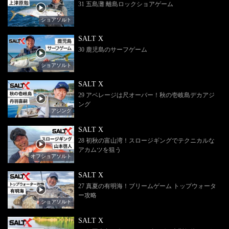
31 五島灘 離島ロックショアゲーム
ショアソルト
SALT X
30 鹿児島のサーフゲーム
ショアソルト
SALT X
29 アベレージは尺オーバー！秋の壱岐島デカアジ
ング
アジング
SALT X
28 初秋の富山湾！スロージギングでテクニカルな
アカムツを狙う
オフショアソルト
SALT X
27 真夏の有明海！ブリームゲーム トップウォータ
ー攻略
ショアソルト
SALT X