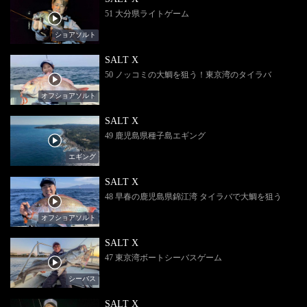
51 大分県ライトゲーム
ショアソルト
SALT X
50 ノッコミの大鯛を狙う！東京湾のタイラバ
オフショアソルト
SALT X
49 鹿児島県種子島エギング
エギング
SALT X
48 早春の鹿児島県錦江湾 タイラバで大鯛を狙う
オフショアソルト
SALT X
47 東京湾ボートシーバスゲーム
シーバス
SALT X