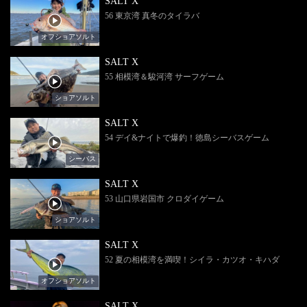
SALT X
56 東京湾 真冬のタイラバ
オフショアソルト
SALT X
55 相模湾＆駿河湾 サーフゲーム
ショアソルト
SALT X
54 デイ&ナイトで爆釣！徳島シーバスゲーム
シーバス
SALT X
53 山口県岩国市 クロダイゲーム
ショアソルト
SALT X
52 夏の相模湾を満喫！シイラ・カツオ・キハダ
オフショアソルト
SALT X