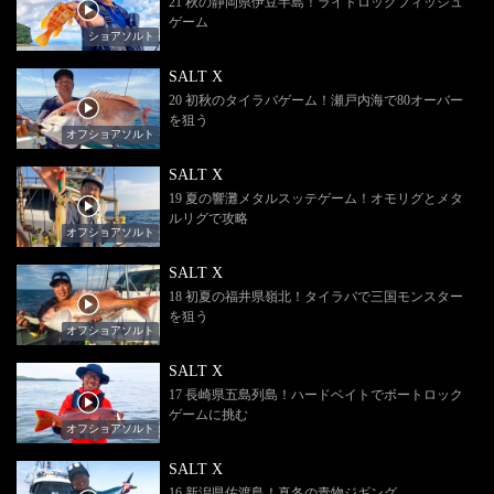
21 秋の静岡県伊豆半島！ライトロックフィッシュ
ゲーム
ショアソルト
SALT X
20 初秋のタイラバゲーム！瀬戸内海で80オーバー
を狙う
オフショアソルト
SALT X
19 夏の響灘メタルスッテゲーム！オモリグとメタ
ルリグで攻略
オフショアソルト
SALT X
18 初夏の福井県嶺北！タイラバで三国モンスター
を狙う
オフショアソルト
SALT X
17 長崎県五島列島！ハードベイトでボートロック
ゲームに挑む
オフショアソルト
SALT X
16 新潟県佐渡島！真冬の青物ジギング