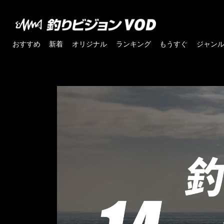
おすすめ
新着
オリジナル
ランキング
もうすぐ
ジャン