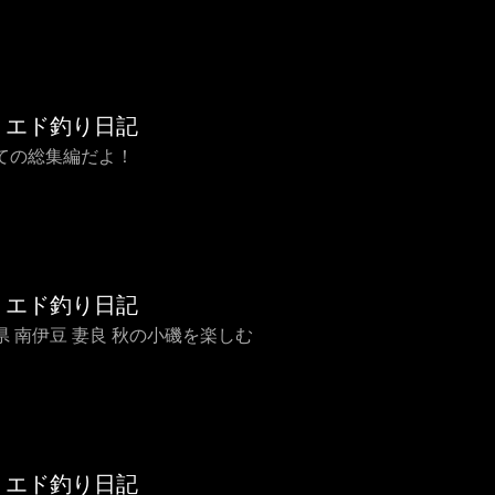
！エド釣り日記
ての総集編だよ！
！エド釣り日記
県 南伊豆 妻良 秋の小磯を楽しむ
！エド釣り日記