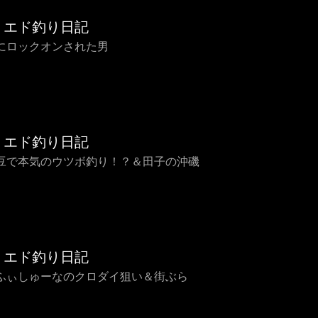
！エド釣り日記
にロックオンされた男
！エド釣り日記
豆で本気のウツボ釣り！？＆田子の沖磯
！エド釣り日記
ふぃしゅーなのクロダイ狙い＆街ぶら