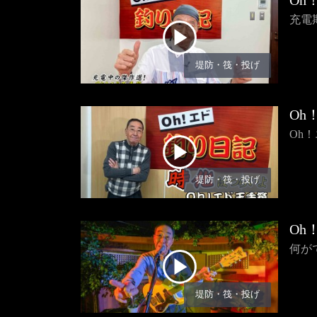
Oh
充電
堤防・筏・投げ
Oh
Oh
堤防・筏・投げ
Oh
何が
堤防・筏・投げ