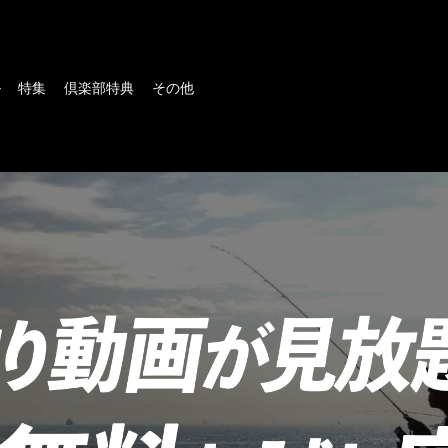
ル
特集
倶楽部特典
その他