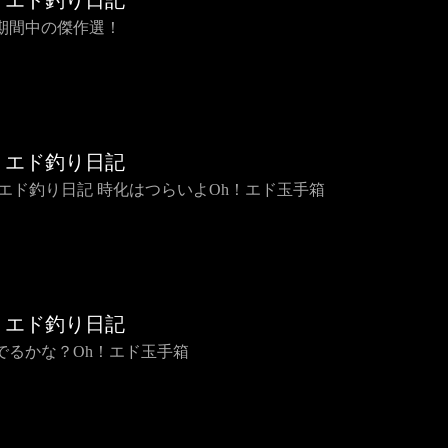
！エド釣り日記
期間中の傑作選！
！エド釣り日記
！エド釣り日記 時化はつらいよOh！エド玉手箱
！エド釣り日記
でるかな？Oh！エド玉手箱