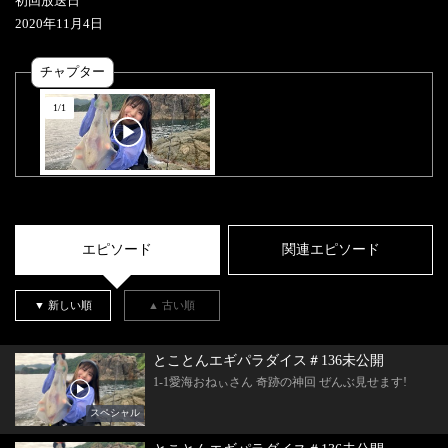
初回放送日
2020
年
11
月
4
日
チャプター
1
/
1
エピソード
関連エピソード
▼ 新しい順
▲ 古い順
とことんエギパラダイス＃136未公開
1-1愛海おねぃさん 奇跡の神回 ぜんぶ見せます!
スペシャル