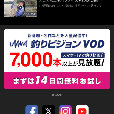
とことんエギパラダイス＃136未公開
1-2愛海おねぃさん 奇跡の神回 ぜんぶ見せます!
スペシャル
公式SNS