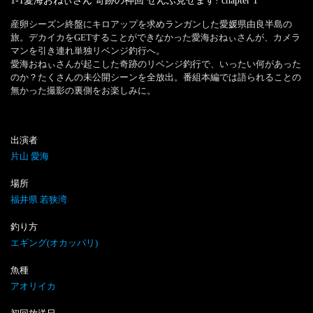
1-1愛海おねぃさん 奇跡の神回 ぜんぶ見せます!
chapter
1
産卵シーズン終盤にキロアップを求めランガンした愛媛県由良半島の
旅。デカイカをGETすることができなかった愛海おねぃさんが、カメラ
マンを引き連れ単独リベンジ釣行へ。

愛海おねぃさんが起こした奇跡のリベンジ釣行で、いったい何があった
のか？たくさんの未公開シーンを全放出。番組本編では語られることの
無かった撮影の裏側をお楽しみに。
出演者
片山 愛海
場所
福井県 若狭湾
釣り方
エギング(オカッパリ)
魚種
アオリイカ