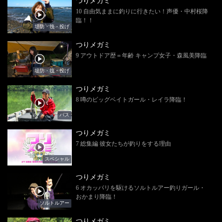
つりメガミ
10 自由気ままに釣りに行きたい！声優・中村桜降
臨！！
堤防・筏・投げ
つりメガミ
9 アウトドア歴＝年齢 キャンプ女子・森風美降臨
堤防・筏・投げ
つりメガミ
8 噂のビッグベイトガール・レイラ降臨！
バス
つりメガミ
7 総集編 彼女たちが釣りをする理由
スペシャル
つりメガミ
6 オカッパリを駆けるソルトルアー釣りガール・
おかまり降臨！
ソルトルアー
つりメガミ