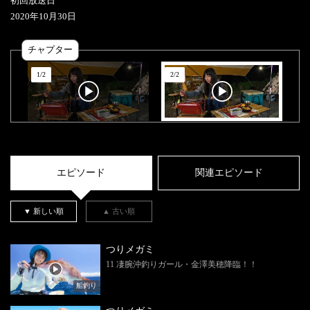
初回放送日
2020
年
10
月
30
日
チャプター
1
/
2
2
/
2
エピソード
関連エピソード
▼ 新しい順
▲ 古い順
つりメガミ
11 凄腕沖釣りガール・金澤美穂降臨！！
船釣り