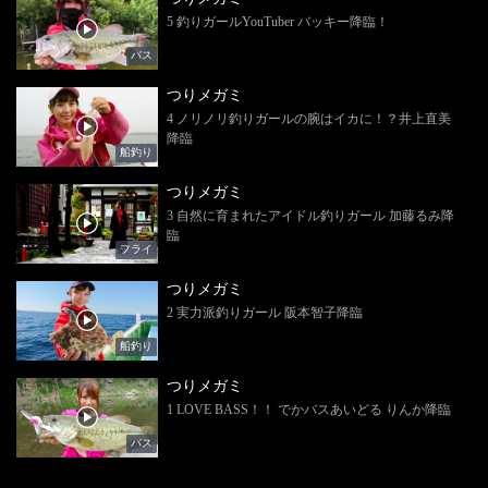
5 釣りガールYouTuber バッキー降臨！
バス
つりメガミ
4 ノリノリ釣りガールの腕はイカに！？井上直美
降臨
船釣り
つりメガミ
3 自然に育まれたアイドル釣りガール 加藤るみ降
臨
フライ
つりメガミ
2 実力派釣りガール 阪本智子降臨
船釣り
つりメガミ
1 LOVE BASS！！ でかバスあいどる りんか降臨
バス