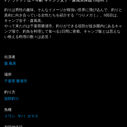
9 アウトドア歴＝年齢 キャンプ女子・森風美降臨
chapter
2
釣りは男性の趣味。そんなイメージが根強い世界に飛び込んで、釣りと
真剣に向き合っている女性たちを紹介する『つりメガミ』。9回目は、
キャンプ女子・森風美。

やって来たのは千葉県勝浦市。釣りができる堤防が徒歩圏内にあるキャ
ンプ場で、釣魚を料理して食べる2日間に密着。キャンプ飯とは思えな
い映える料理の数々は必見！
出演者
森 風美
場所
千葉県 勝浦市
釣り方
堤防釣り
魚種
イワシ
サバ
カマス