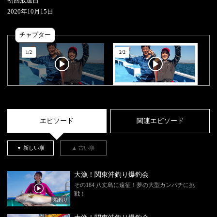
初回放送日
2020
年
10
月
15
日
チャプター
1
/
2
2
/
2
エピソード
関連エピソード
▼ 新しい順
▲ 古い順
大漁！関東沖釣り爆釣会
その184 八丈島に遠征！夢の大型カンパチに挑
戦！
船釣り