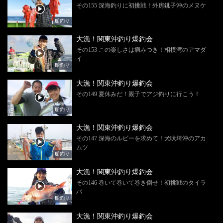
その155 深海釣りに初挑戦！外房銚子沖のメヌケ
船釣り
大漁！関東沖釣り爆釣会
その153 この楽しさは病みつき！相模湾のアマダ
イ
船釣り
大漁！関東沖釣り爆釣会
その149 夏休みだ！親子でアジ釣りに行こう！
船釣り
大漁！関東沖釣り爆釣会
その147 深海のルビーを求めて！犬吠埼沖のアカ
ムツ
船釣り
大漁！関東沖釣り爆釣会
その146 巻いて巻いて巻き倒せ！初挑戦のタイラ
バ
船釣り
大漁！関東沖釣り爆釣会