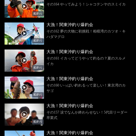
その164 やってみよう！シャコテンヤのスミイカ
船釣り
大漁！関東沖釣り爆釣会
その162 夢の大物に初挑戦！相模湾のカツオ・キ
ハダマグロ
船釣り
大漁！関東沖釣り爆釣会
その161 イカってどうやって釣るの？夏のスルメ
イカ
船釣り
大漁！関東沖釣り爆釣会
その160 いっぱい釣れるって楽しい！東京湾のカ
サゴ
船釣り
大漁！関東沖釣り爆釣会
その157 涙でなんか終わらせない！5代目リーダー
卒業式
船釣り
大漁！関東沖釣り爆釣会