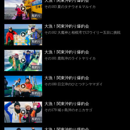
大漁！関東沖釣り爆釣会
その183 夏のタチウオ＆マルイカ
船釣り
大漁！関東沖釣り爆釣会
その182 大魔神と相模湾でLTウイリー五目に挑戦
船釣り
大漁！関東沖釣り爆釣会
その181 鹿島沖のライトヤリイカ
船釣り
大漁！関東沖釣り爆釣会
その180 日立沖のひとつテンヤマダイ
船釣り
大漁！関東沖釣り爆釣会
その179 城ヶ島沖のオニカサゴ
船釣り
大漁！関東沖釣り爆釣会