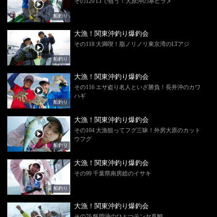
その120 LTで狙う！大原沖の寒ビラメ
船釣り
大漁！関東沖釣り爆釣会
その118 大満喫！脂ノリノリ東京湾のLTアジ
船釣り
大漁！関東沖釣り爆釣会
その116 エサ盗り名人といざ勝負！長井沖のカワ
ハギ
船釣り
大漁！関東沖釣り爆釣会
その104 大漁狙ってフグ三昧！外房大原のカット
ウフグ
船釣り
大漁！関東沖釣り爆釣会
その99 千葉県南房総のイサキ
船釣り
大漁！関東沖釣り爆釣会
その76 飯岡沖のひとつテンヤ真鯛