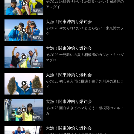
その129 絶対釣りたい！絶対食べたい！剱崎沖の
アマダイ
船釣り
大漁！関東沖釣り爆釣会
その128 やめられない！とまらない！東京湾のフ
グ
船釣り
大漁！関東沖釣り爆釣会
その126 一発狙いの夏！相模湾のカツオ・キハダ
マグロ
船釣り
大漁！関東沖釣り爆釣会
その125 初心者入門に最適！銚子外川沖の夏ビラ
メ
船釣り
大漁！関東沖釣り爆釣会
その123 面白すぎてハマりそう！相模湾のマルイ
カ
船釣り
大漁！関東沖釣り爆釣会