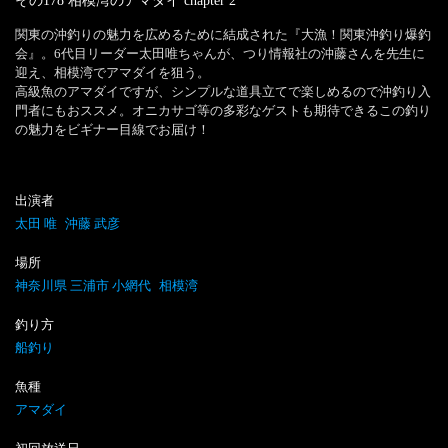
その178 相模湾のアマダイ
chapter
2
関東の沖釣りの魅力を広めるために結成された『大漁！関東沖釣り爆釣
会』。6代目リーダー太田唯ちゃんが、つり情報社の沖藤さんを先生に
迎え、相模湾でアマダイを狙う。

高級魚のアマダイですが、シンプルな道具立てで楽しめるので沖釣り入
門者にもおススメ。オニカサゴ等の多彩なゲストも期待できるこの釣り
の魅力をビギナー目線でお届け！
出演者
太田 唯
沖藤 武彦
場所
神奈川県 三浦市 小網代
相模湾
釣り方
船釣り
魚種
アマダイ