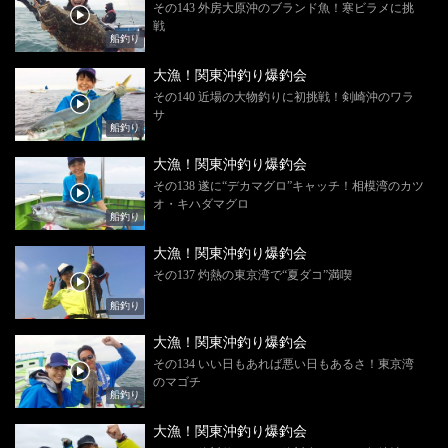
その143 外房大原沖のブランド魚！寒ビラメに挑
戦
船釣り
大漁！関東沖釣り爆釣会
その140 近場の大物釣りに初挑戦！剣崎沖のワラ
サ
船釣り
大漁！関東沖釣り爆釣会
その138 遂に“デカマグロ”キャッチ！相模湾のカツ
オ・キハダマグロ
船釣り
大漁！関東沖釣り爆釣会
その137 灼熱の東京湾で“夏ダコ”満喫
船釣り
大漁！関東沖釣り爆釣会
その134 いい日もあれば悪い日もあるさ！東京湾
のマゴチ
船釣り
大漁！関東沖釣り爆釣会