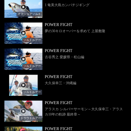
1 奄美大島カンパチジギング
オフショアソルト
POWER FIGHT
夢の30キロオーバーを求めて 上屋敷隆
ソルトルアー
POWER FIGHT
古谷秀之 愛媛県・松山編
ソルトルアー
POWER FIGHT
大久保幸三・沖縄編
ソルトルアー
POWER FIGHT
アラスカ シルバーサーモン～大久保幸三・アラス
カ10年の軌跡 最終章～
トラウトルアー
POWER FIGHT