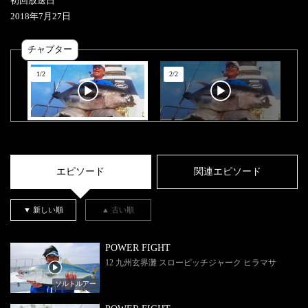
初回放送日
2018
年
7
月
27
日
チャプター
1
/
2
2
/
2
エピソード
関連エピソード
▼ 新しい順
▲ 古い順
POWER FIGHT
12 九州玄界灘 スローピッチジャーク ヒラマサ
ソルトルアー