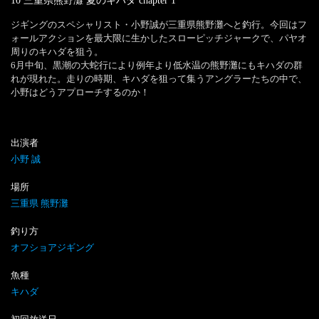
10 三重県熊野灘 夏のキハダ
chapter
1
ジギングのスペシャリスト・小野誠が三重県熊野灘へと釣行。今回はフ
ォールアクションを最大限に生かしたスローピッチジャークで、パヤオ
周りのキハダを狙う。

6月中旬、黒潮の大蛇行により例年より低水温の熊野灘にもキハダの群
れが現れた。走りの時期、キハダを狙って集うアングラーたちの中で、
小野はどうアプローチするのか！
出演者
小野 誠
場所
三重県 熊野灘
釣り方
オフショアジギング
魚種
キハダ