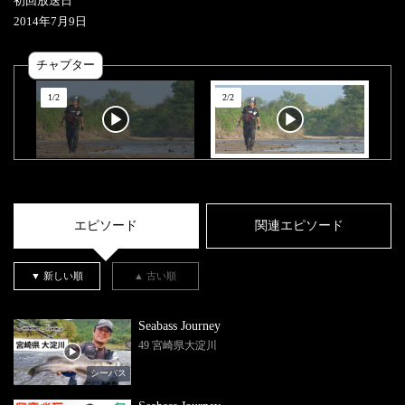
初回放送日
2014
年
7
月
9
日
チャプター
1
/
2
2
/
2
エピソード
関連エピソード
▼ 新しい順
▲ 古い順
Seabass Journey
49 宮崎県大淀川
シーバス