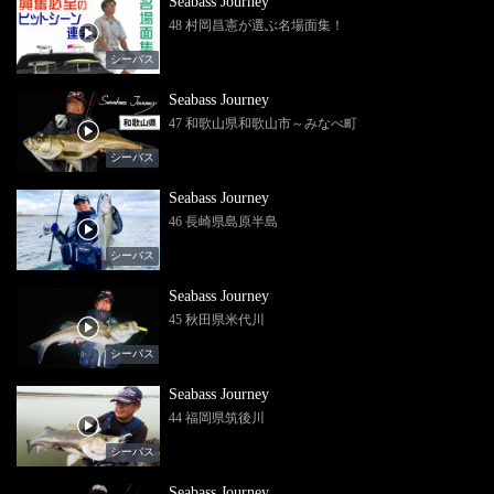
Seabass Journey
48 村岡昌憲が選ぶ名場面集！
シーバス
Seabass Journey
47 和歌山県和歌山市～みなべ町
シーバス
Seabass Journey
46 長崎県島原半島
シーバス
Seabass Journey
45 秋田県米代川
シーバス
Seabass Journey
44 福岡県筑後川
シーバス
Seabass Journey