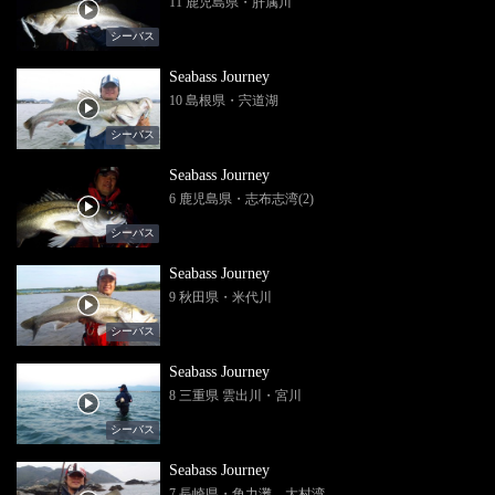
11 鹿児島県・肝属川
シーバス
Seabass Journey
10 島根県・宍道湖
シーバス
Seabass Journey
6 鹿児島県・志布志湾(2)
シーバス
Seabass Journey
9 秋田県・米代川
シーバス
Seabass Journey
8 三重県 雲出川・宮川
シーバス
Seabass Journey
7 長崎県・角力灘、大村湾