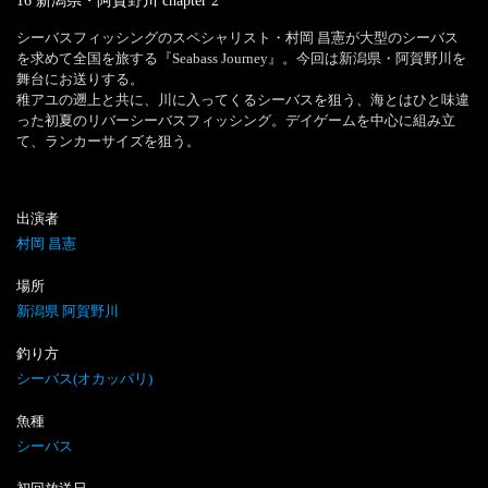
16 新潟県・阿賀野川
chapter
2
シーバスフィッシングのスペシャリスト・村岡 昌憲が大型のシーバス
を求めて全国を旅する『Seabass Journey』。今回は新潟県・阿賀野川を
舞台にお送りする。

稚アユの遡上と共に、川に入ってくるシーバスを狙う、海とはひと味違
った初夏のリバーシーバスフィッシング。デイゲームを中心に組み立
て、ランカーサイズを狙う。
出演者
村岡 昌憲
場所
新潟県 阿賀野川
釣り方
シーバス(オカッパリ)
魚種
シーバス