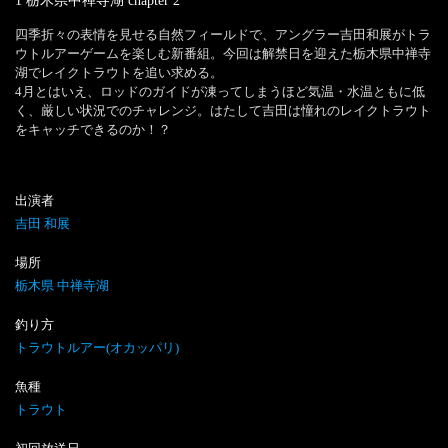
1 栃木県中禅寺湖
chapter
2
四季折々の表情を見せる自然フィールドで、アングラー吉田和展がトラ
ウトルアーゲームを楽しむ新番組。今回は解禁日を迎えた栃木県中禅寺
湖でレイクトラウトを追い求める。

4月とはいえ、ロッドのガイドが凍ってしまうほど気温・水温ともに低
く、厳しい状況でのチャレンジ。はたして吉田は憧れのレイクトラウト
をキャッチできるのか！？
出演者
吉田 和展
場所
栃木県 中禅寺湖
釣り方
トラウトルアー(オカッパリ)
魚種
トラウト