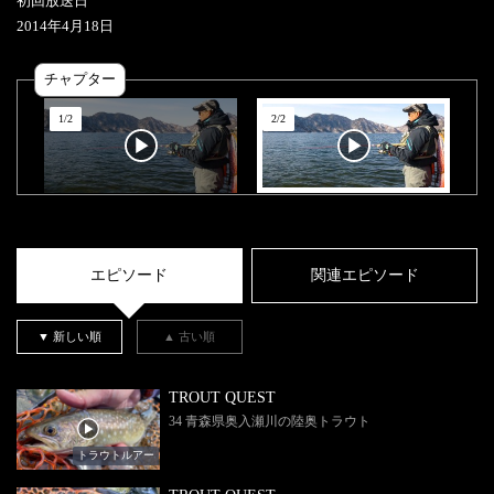
初回放送日
2014
年
4
月
18
日
チャプター
1
/
2
2
/
2
エピソード
関連エピソード
▼ 新しい順
▲ 古い順
TROUT QUEST
34 青森県奥入瀬川の陸奥トラウト
トラウトルアー