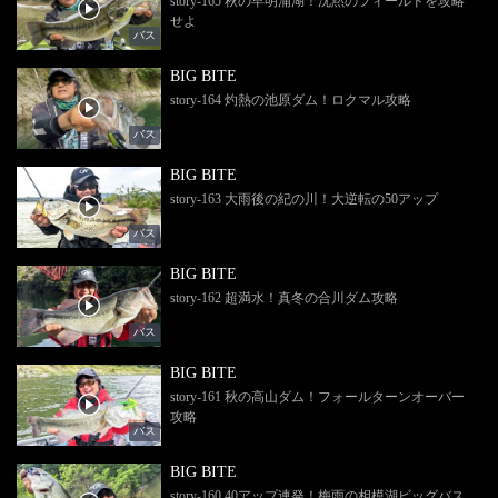
story-165 秋の早明浦湖！沈黙のフィールドを攻略
せよ
バス
BIG BITE
story-164 灼熱の池原ダム！ロクマル攻略
バス
BIG BITE
story-163 大雨後の紀の川！大逆転の50アップ
バス
BIG BITE
story-162 超満水！真冬の合川ダム攻略
バス
BIG BITE
story-161 秋の高山ダム！フォールターンオーバー
攻略
バス
BIG BITE
story-160 40アップ連発！梅雨の相模湖ビッグバス