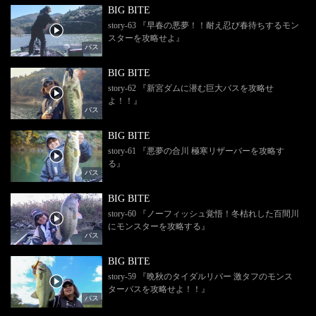
BIG BITE
story-63 『早春の悪夢！！耐え忍び春待ちするモン
スターを攻略せよ』
バス
BIG BITE
story-62 『新宮ダムに潜む巨大バスを攻略せ
よ！！』
バス
BIG BITE
story-61 『悪夢の合川 極寒リザーバーを攻略す
る』
バス
BIG BITE
story-60 『ノーフィッシュ覚悟！冬枯れした百間川
にモンスターを攻略する』
バス
BIG BITE
story-59 『晩秋のタイダルリバー 激タフのモンス
ターバスを攻略せよ！！』
バス