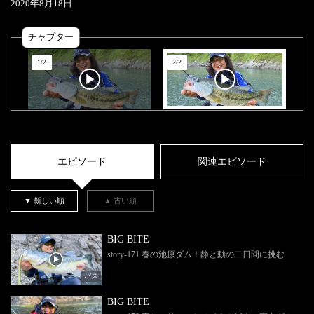
2020
年
8
月
18
日
チャプター
1
/
2
2
/
2
エピソード
関連エピソード
▼ 新しい順
▲ 古い順
BIG BITE
story‐171 春の池原ダム！静と動の二日間に挑む
バス
BIG BITE