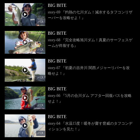
BIG BITE
story-69 『灼熱の七川ダム！減水するタフコンリザ
ーバーを攻略せよ！』
バス
BIG BITE
story-68 『完全攻略旭川ダム！真夏のサーフェスゲ
ームが炸裂する』
バス
BIG BITE
story-67 『初夏の吉井川 関西メジャーリバーを攻
略せよ！』
バス
BIG BITE
story-66 『5月の合川ダム アフター回復バスを攻略
せよ！』
バス
BIG BITE
story-64 『水温15度！暖冬が齎す脅威のタフコンデ
ィションを見た！』
バス