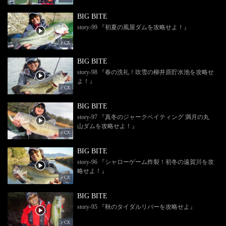
BIG BITE
story-99 『初夏の風屋ダムを攻略せよ！』
バス
BIG BITE
story-98 『春の洗礼！吹雪の柳井原貯水池を攻略せ
よ！』
バス
BIG BITE
story-97 『真冬のジャークベイティング 満月の丸
山ダムを攻略せよ！』
バス
BIG BITE
story-96 『シャローゲーム炸裂！初冬の遠賀川を攻
略せよ！』
バス
BIG BITE
story-95 『秋のタイダルリバーを攻略せよ』
バス