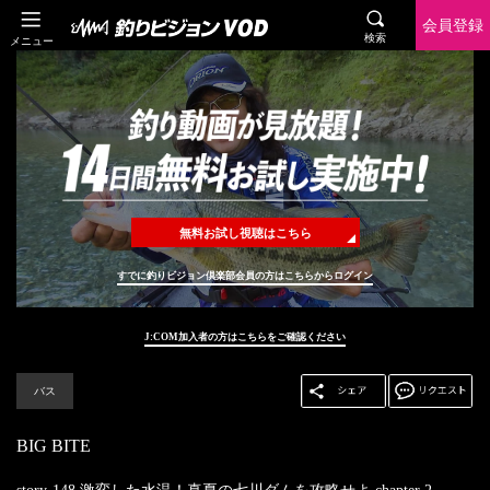
会員登録
検索
メニュー
無料お試し視聴はこちら
すでに釣りビジョン倶楽部会員の方はこちらからログイン
J:COM加入者の方はこちらをご確認ください
バス
BIG BITE