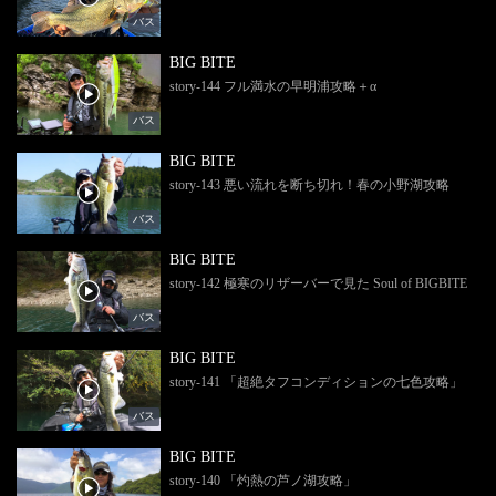
バス
BIG BITE
story-144 フル満水の早明浦攻略＋α
バス
BIG BITE
story-143 悪い流れを断ち切れ！春の小野湖攻略
バス
BIG BITE
story-142 極寒のリザーバーで見た Soul of BIGBITE
バス
BIG BITE
story-141 「超絶タフコンディションの七色攻略」
バス
BIG BITE
story-140 「灼熱の芦ノ湖攻略」