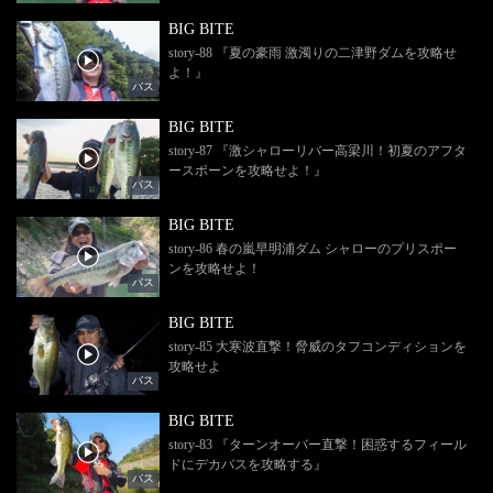
BIG BITE
story-88 『夏の豪雨 激濁りの二津野ダムを攻略せ
よ！』
バス
BIG BITE
story-87 『激シャローリバー高梁川！初夏のアフタ
ースポーンを攻略せよ！』
バス
BIG BITE
story-86 春の嵐早明浦ダム シャローのプリスポー
ンを攻略せよ！
バス
BIG BITE
story-85 大寒波直撃！脅威のタフコンディションを
攻略せよ
バス
BIG BITE
story-83 『ターンオーバー直撃！困惑するフィール
ドにデカバスを攻略する』
バス