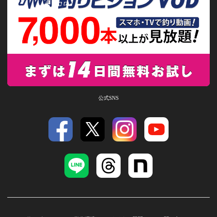
公式SNS