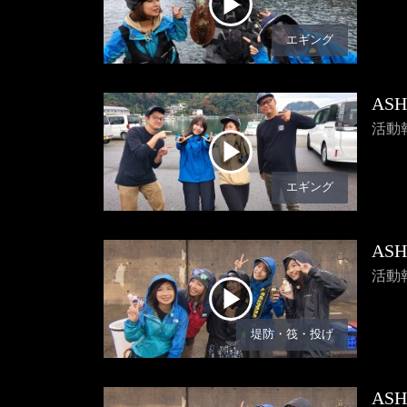
エギング
AS
活動
エギング
AS
活動
堤防・筏・投げ
AS