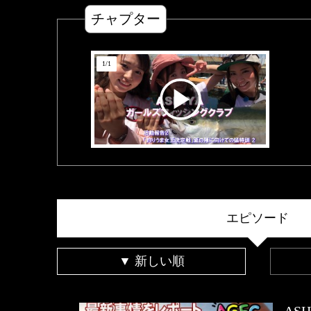
チャプター
1
/
1
エピソード
▼ 新しい順