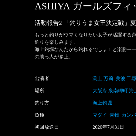
ASHIYA ガールズフ
活動報告2 「釣りうま女王決定戦」夏
もっと釣りがウマくなりたい女子が活躍する芦
釣りを楽しみます。

海上釣堀なんだから釣れるでしょ！と楽勝モー
の助っ人が参上。
出演者
渕上 万莉
美波 千
場所
大阪府 泉南岬町 海
釣り方
海上釣堀
魚種
マダイ
青物
カン
初回放送日
2020
年
7
月
31
日