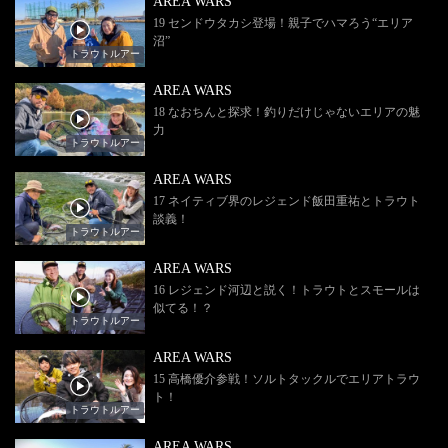
AREA WARS
19 センドウタカシ登場！親子でハマろう“エリア
沼”
トラウトルアー
AREA WARS
18 なおちんと探求！釣りだけじゃないエリアの魅
力
トラウトルアー
AREA WARS
17 ネイティブ界のレジェンド飯田重祐とトラウト
談義！
トラウトルアー
AREA WARS
16 レジェンド河辺と説く！トラウトとスモールは
似てる！？
トラウトルアー
AREA WARS
15 高橋優介参戦！ソルトタックルでエリアトラウ
ト！
トラウトルアー
AREA WARS