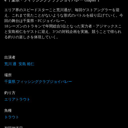
4 千葉県・フィッシングクラブジョイバレー
chapter
1
エリア界のスピードスターこと荒川通が、毎回ゲストアングラーを迎
え、これまで見たことがないような形式のバトルを繰り広げていく。今
回の舞台は千葉県・FCジョイバレー。

18シーズンのトラキンで年間総合5位となった実力者・アジマックスこ
と安島裕仁をゲストに迎え、3つの対戦企画を実施。競うことで得られ
る釣りの楽しさを体現していく。
出演者
荒川 通
安島 裕仁
場所
千葉県 フィッシングクラブジョイバレー
釣り方
エリアトラウト
魚種
トラウト