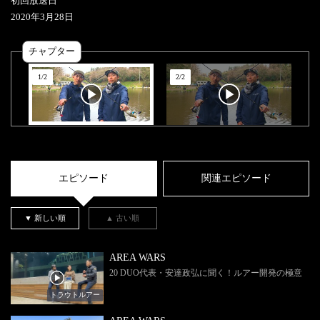
初回放送日
2020
年
3
月
28
日
チャプター
1
/
2
2
/
2
エピソード
関連エピソード
▼ 新しい順
▲ 古い順
AREA WARS
20 DUO代表・安達政弘に聞く！ルアー開発の極意
トラウトルアー