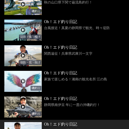
秋の山口県下関で巌流島釣行！
磯釣り
Oh！エド釣り日記
台風接近！真夏の静岡県で観光、時々堤防
堤防・筏・投げ
Oh！エド釣り日記
関西遠征！兵庫県武庫川一文字
堤防・筏・投げ
Oh！エド釣り日記
家族で楽しめる！湘南の観光名所 江の島
磯釣り
Oh！エド釣り日記
静岡県南伊豆 年に一度の沖磯釣行！
磯釣り
Oh！エド釣り日記