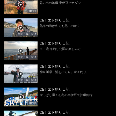
思い出の地磯 東伊豆ヒナダン
磯釣り
Oh！エド釣り日記
熱海の海は冬でも熱いのか？
堤防・筏・投げ
Oh！エド釣り日記
エド流 海釣り公園の楽しみ方
堤防・筏・投げ
Oh！エド釣り日記
神奈川県三浦をぶらり。時々釣り。
堤防・筏・投げ
Oh！エド釣り日記
やっぱり嵐！初冬の南伊豆で沖磯釣行
磯釣り
Oh！エド釣り日記