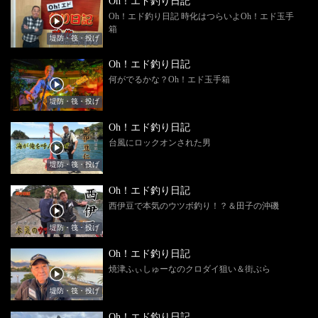
Oh！エド釣り日記
Oh！エド釣り日記 時化はつらいよOh！エド玉手
箱
堤防・筏・投げ
Oh！エド釣り日記
何がでるかな？Oh！エド玉手箱
堤防・筏・投げ
Oh！エド釣り日記
台風にロックオンされた男
堤防・筏・投げ
Oh！エド釣り日記
西伊豆で本気のウツボ釣り！？＆田子の沖磯
堤防・筏・投げ
Oh！エド釣り日記
焼津ふぃしゅーなのクロダイ狙い＆街ぶら
堤防・筏・投げ
Oh！エド釣り日記