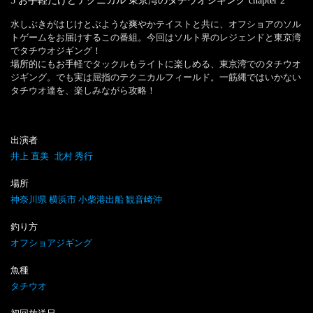
5 お手軽だけどテクニカル 東京湾のタチウオジギング
chapter
2
水しぶきがはじけとぶような爽やかテイストと共に、オフショアのソル
トゲームをお届けするこの番組。今回はソルト界のレジェンドと東京湾
でタチウオジギング！

場所的にもお手軽でタックルもライトに楽しめる、東京湾でのタチウオ
ジギング。でも実は屈指のテクニカルフィールド。一筋縄ではいかない
タチウオ達を、楽しみながら攻略！
出演者
井上 直美
北村 秀行
場所
神奈川県 横浜市 小柴港出船 観音崎沖
釣り方
オフショアジギング
魚種
タチウオ