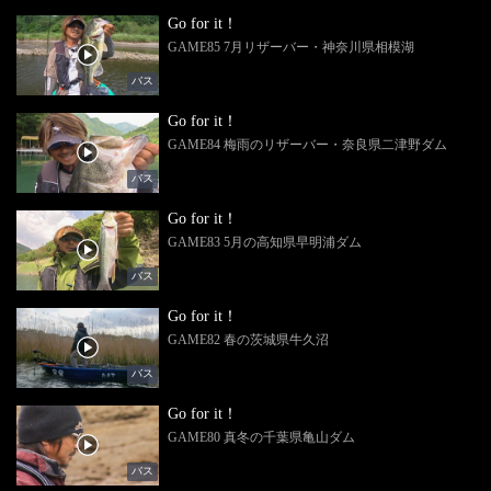
Go for it！
GAME85 7月リザーバー・神奈川県相模湖
バス
Go for it！
GAME84 梅雨のリザーバー・奈良県二津野ダム
バス
Go for it！
GAME83 5月の高知県早明浦ダム
バス
Go for it！
GAME82 春の茨城県牛久沼
バス
Go for it！
GAME80 真冬の千葉県亀山ダム
バス