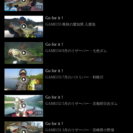
バス
Go for it！
GAME155 晩秋の愛知県 入鹿池
バス
Go for it！
GAME154 9月のリザーバー・七色ダム
バス
Go for it！
GAME153 7月のバスリバー・利根川
バス
Go for it！
GAME152 5月のリザーバー・京都府日吉ダム
バス
Go for it！
GAME151 3月のリザーバー・宮崎県小野湖