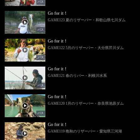
バス
Go for it！
GAME123 夏のリザーバー・和歌山県七川ダム
バス
Go for it！
GAME122 5月のリザーバー・大分県芹川ダム
バス
Go for it！
GAME121 春のリバー・利根川水系
バス
Go for it！
GAME120 1月のリザーバー・奈良県池原ダム
バス
Go for it！
GAME119 晩秋のリザーバー・愛知県三河湖