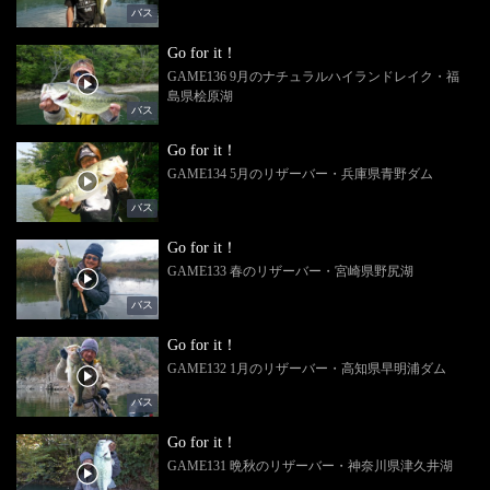
バス
Go for it！
GAME136 9月のナチュラルハイランドレイク・福
島県桧原湖
バス
Go for it！
GAME134 5月のリザーバー・兵庫県青野ダム
バス
Go for it！
GAME133 春のリザーバー・宮崎県野尻湖
バス
Go for it！
GAME132 1月のリザーバー・高知県早明浦ダム
バス
Go for it！
GAME131 晩秋のリザーバー・神奈川県津久井湖