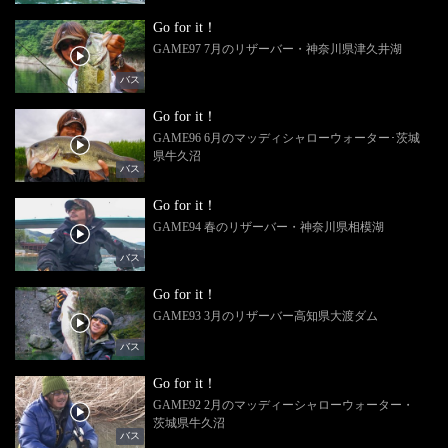
Go for it！
GAME97 7月のリザーバー・神奈川県津久井湖
バス
Go for it！
GAME96 6月のマッディシャローウォーター･茨城
県牛久沼
バス
Go for it！
GAME94 春のリザーバー・神奈川県相模湖
バス
Go for it！
GAME93 3月のリザーバー高知県大渡ダム
バス
Go for it！
GAME92 2月のマッディーシャローウォーター・
茨城県牛久沼
バス