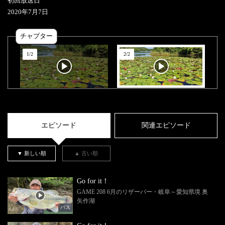
初回放送日
2020
年
7
月
7
日
チャプター
1
/
2
2
/
2
エピソード
関連エピソード
▼ 新しい順
▲ 古い順
Go for it！
GAME 208 6月のリザーバー・岐阜～愛知県境 奥
矢作湖
バス