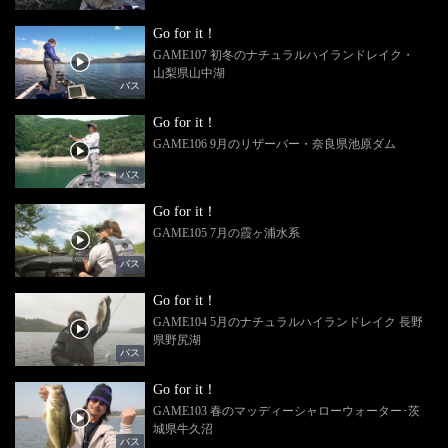
Go for it！
GAME107 初冬のナチュラルハイランドレイク・
山梨県山中湖
バス
Go for it！
GAME106 9月のリザーバー・奈良県池原ダム
バス
Go for it！
GAME105 7月の霞ヶ浦水系
バス
Go for it！
GAME104 5月のナチュラルハイランドレイク 長野
県野尻湖
バス
Go for it！
GAME103 春のマッディーシャローウォーター･茨
城県牛久沼
バス