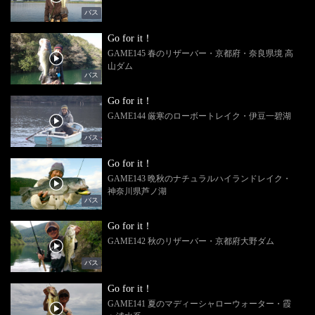
バス
Go for it！
GAME145 春のリザーバー・京都府・奈良県境 高
山ダム
バス
Go for it！
GAME144 厳寒のローボートレイク・伊豆一碧湖
バス
Go for it！
GAME143 晩秋のナチュラルハイランドレイク・
神奈川県芦ノ湖
バス
Go for it！
GAME142 秋のリザーバー・京都府大野ダム
バス
Go for it！
GAME141 夏のマディーシャローウォーター・霞