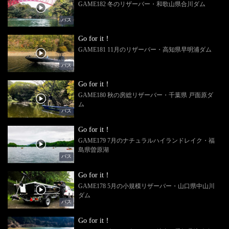
GAME182 冬のリザーバー・和歌山県合川ダム
バス
Go for it！
GAME181 11月のリザーバー・高知県早明浦ダム
バス
Go for it！
GAME180 秋の房総リザーバー・千葉県 戸面原ダ
ム
バス
Go for it！
GAME179 7月のナチュラルハイランドレイク・福
島県曽原湖
バス
Go for it！
GAME178 5月の小規模リザーバー・山口県中山川
ダム
バス
Go for it！