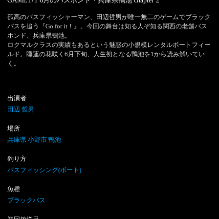
GAME171 6月のバスポンド・兵庫県鴨池
chapter
2
孤高のバスフィッシャーマン、田辺哲男が唯一無二のゲームでブラック
バスを追う『Go for it！』。今回の舞台は知る人ぞ知る関西の老舗バス
ポンド、兵庫県鴨池。

ロクマルクラスの実績もあるという魅惑の小規模レンタルボートフィー
ルド。睡蓮の花咲く6月下旬、人生初となる鴨池を1から読み解いてい
く。
出演者
田辺 哲男
場所
兵庫県 小野市 鴨池
釣り方
バスフィッシング(ボート)
魚種
ブラックバス