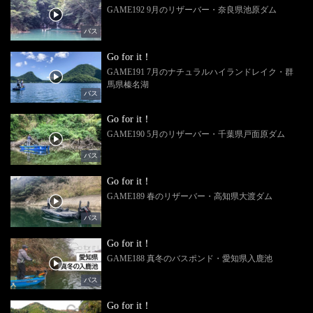
GAME192 9月のリザーバー・奈良県池原ダム
バス
Go for it！
GAME191 7月のナチュラルハイランドレイク・群
馬県榛名湖
バス
Go for it！
GAME190 5月のリザーバー・千葉県戸面原ダム
バス
Go for it！
GAME189 春のリザーバー・高知県大渡ダム
バス
Go for it！
GAME188 真冬のバスポンド・愛知県入鹿池
バス
Go for it！