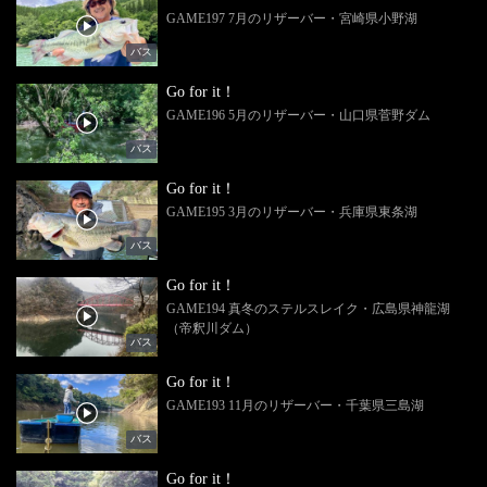
GAME197 7月のリザーバー・宮崎県小野湖
バス
Go for it！
GAME196 5月のリザーバー・山口県菅野ダム
バス
Go for it！
GAME195 3月のリザーバー・兵庫県東条湖
バス
Go for it！
GAME194 真冬のステルスレイク・広島県神龍湖
（帝釈川ダム）
バス
Go for it！
GAME193 11月のリザーバー・千葉県三島湖
バス
Go for it！