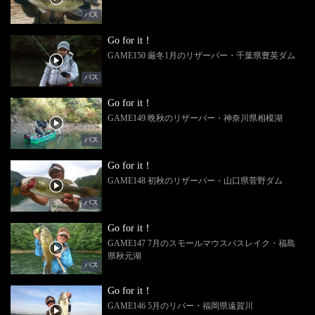
バス
Go for it！
GAME150 厳冬1月のリザーバー・千葉県豊英ダム
バス
Go for it！
GAME149 晩秋のリザーバー・神奈川県相模湖
バス
Go for it！
GAME148 初秋のリザーバー・山口県菅野ダム
バス
Go for it！
GAME147 7月のスモールマウスバスレイク・福島
県秋元湖
バス
Go for it！
GAME146 5月のリバー・福岡県遠賀川