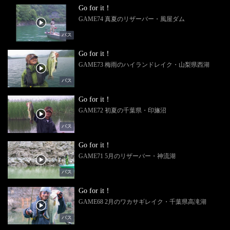
Go for it！
GAME74 真夏のリザーバー・風屋ダム
バス
Go for it！
GAME73 梅雨のハイランドレイク・山梨県西湖
バス
Go for it！
GAME72 初夏の千葉県・印旛沼
バス
Go for it！
GAME71 5月のリザーバー・神流湖
バス
Go for it！
GAME68 2月のワカサギレイク・千葉県高滝湖
バス