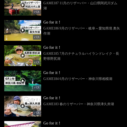
GAME187 11月のリザーバー・山口県阿武川ダム
湖
バス
Go for it！
GAME186 9月のリザーバー・岐阜～愛知県境 奥矢
作湖
バス
Go for it！
GAME185 7月のナチュラルハイランドレイク・長
野県野尻湖
バス
Go for it！
GAME184 6月のリザーバー・神奈川県相模湖
バス
Go for it！
GAME183 春のリザーバー・神奈川県津久井湖
バス
Go for it！