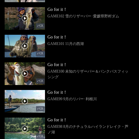
Go for it！
GAME102 雪のリザーバー･愛媛県野村ダム
バス
Go for it！
GAME101 11月の西湖
バス
Go for it！
GAME100 未知のリザーバー＆バンクバスフィッ
シング
バス
Go for it！
GAME99 9月のリバー･利根川
バス
Go for it！
GAME98 8月のナチュラルハイランドレイク・芦
ノ湖
バス