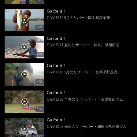
Go for it！
GAME112 9月のリバー・岡山県高梁川
バス
Go for it！
GAME111 夏のリザーバー・神奈川県相模湖
バス
Go for it！
GAME110 5月のリザーバー・宮崎県野尻湖
バス
Go for it！
GAME109 早春のリザーバー・千葉県亀山ダム
バス
Go for it！
GAME108 極寒のリザーバー・和歌山県合川ダム
バス