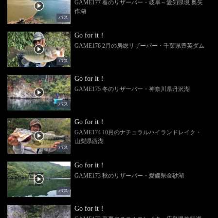
GAME177 春のリザーバー・岐阜～愛知県境 奥矢
作湖
バス
Go for it！
GAME176 2月の房総リザーバー・千葉県豊英ダム
バス
Go for it！
GAME175 冬のリザーバー・神奈川県丹沢湖
バス
Go for it！
GAME174 10月のナチュラルハイランドレイク・
山梨県西湖
バス
Go for it！
GAME173 秋のリザーバー・愛媛県金砂湖
バス
Go for it！