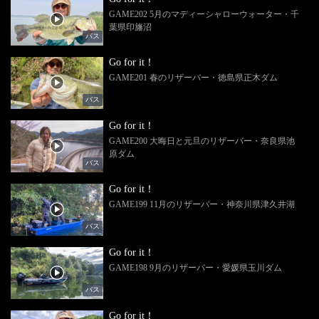
GAME202 5月のマディーシャローウォーター・千
葉県印旛沼
バス
Go for it！
GAME201 春のリザーバー・徳島県正木ダム
バス
Go for it！
GAME200 大晦日と元旦のリザーバー・奈良県池
原ダム
バス
Go for it！
GAME199 11月のリザーバー・神奈川県津久井湖
バス
Go for it！
GAME198 9月のリザーバー・愛媛県玉川ダム
バス
Go for it！