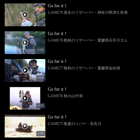
Go for it！
GAME79 真冬のリザーバー・神奈川県津久井湖
バス
Go for it！
GAME78 晩秋のリザーバー・愛媛県石手川ダム
バス
Go for it！
GAME77 晩秋のリザーバー・愛媛県金砂湖
バス
Go for it！
GAME76 秋の山中湖
バス
Go for it！
GAME75 晩夏のリバー・長良川
バス