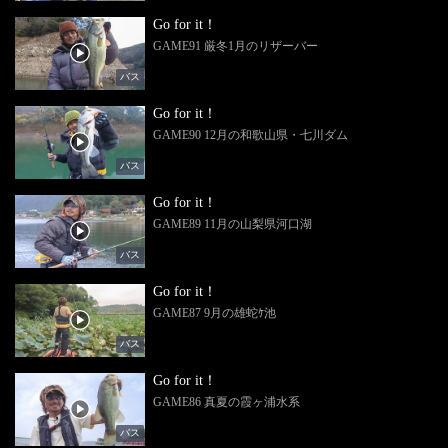
Go for it！
GAME91 厳冬1月のリザーバー
バス
Go for it！
GAME90 12月の和歌山県・七川ダム
バス
Go for it！
GAME89 11月の山梨県河口湖
バス
Go for it！
GAME87 9月の雄蛇ｹ池
バス
Go for it！
GAME86 真夏の霞ヶ浦水系
バス