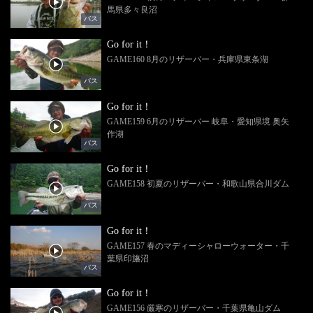
馬県多々良沼
バス
Go for it！
GAME160 8月のリザーバー・兵庫県東条湖
バス
Go for it！
GAME159 6月のリザーバー 岐阜・愛知県境 奥矢
作湖
バス
Go for it！
GAME158 初夏のリザーバー・和歌山県合川ダム
バス
Go for it！
GAME157 春のマディーシャローウォーター・千
葉県印旛沼
バス
Go for it！
GAME156 厳寒のリザーバー・千葉県亀山ダム