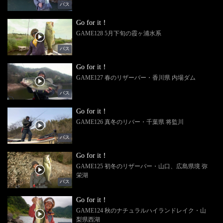
バス
Go for it！
GAME128 5月下旬の霞ヶ浦水系
バス
Go for it！
GAME127 春のリザーバー・香川県 内場ダム
バス
Go for it！
GAME126 真冬のリバー・千葉県 将監川
バス
Go for it！
GAME125 初冬のリザーバー・山口、広島県境 弥
栄湖
バス
Go for it！
GAME124 秋のナチュラルハイランドレイク・山
梨県西湖