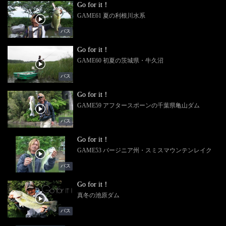
Go for it！
GAME61 夏の利根川水系
バス
Go for it！
GAME60 初夏の茨城県・牛久沼
バス
Go for it！
GAME59 アフタースポーンの千葉県亀山ダム
バス
Go for it！
GAME53 バージニア州・スミスマウンテンレイク
バス
Go for it！
真冬の池原ダム
バス