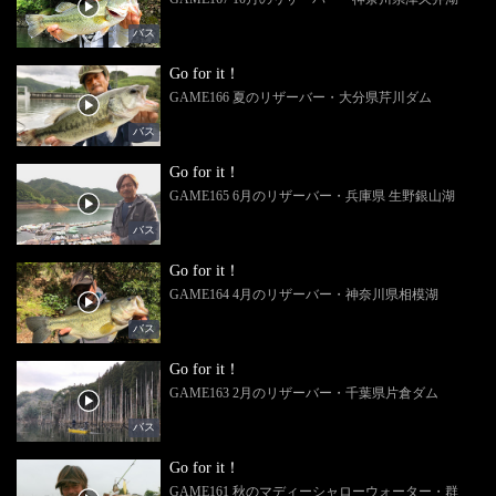
バス
Go for it！
GAME166 夏のリザーバー・大分県芹川ダム
バス
Go for it！
GAME165 6月のリザーバー・兵庫県 生野銀山湖
バス
Go for it！
GAME164 4月のリザーバー・神奈川県相模湖
バス
Go for it！
GAME163 2月のリザーバー・千葉県片倉ダム
バス
Go for it！
GAME161 秋のマディーシャローウォーター・群