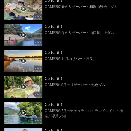
Go for it！
GAME207 春のリザーバー・和歌山県合川ダム
バス
Go for it！
GAME206 冬のリザーバー・山口県川上ダム
バス
Go for it！
GAME205 11月のリバー・長良川
バス
Go for it！
GAME204 9月のリザーバー・七色ダム
バス
Go for it！
GAME203 7月のナチュラルハイランドレイク・神
奈川県芦ノ湖
バス
Go for it！