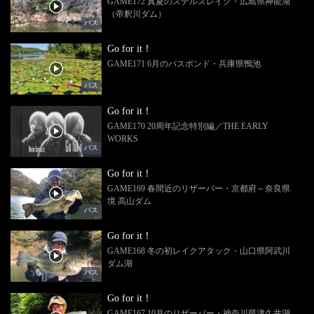
GAME172 真夏のステルスレイク・広島県神龍湖
（帝釈川ダム）
バス
Go for it！
GAME171 6月のバスポンド・兵庫県鴨池
バス
Go for it！
GAME170 20周年記念特別編／THE EARLY
WORKS
バス
Go for it！
GAME169 春間近のリザーバー・京都府～奈良県
境 高山ダム
バス
Go for it！
GAME168 冬の初レイクアタック・山口県阿武川
ダム湖
バス
Go for it！
GAME167 10月のリザーバー・神奈川県津久井湖