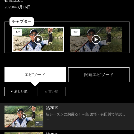
初回放送日
2020
年
3
月
16
日
チャプター
1
/
2
2
/
2
エピソード
関連エピソード
▼ 新しい順
▲ 古い順
鮎2019
新シーズンに胸躍る！～島 啓悟・有田川で竿試し
～
アユ