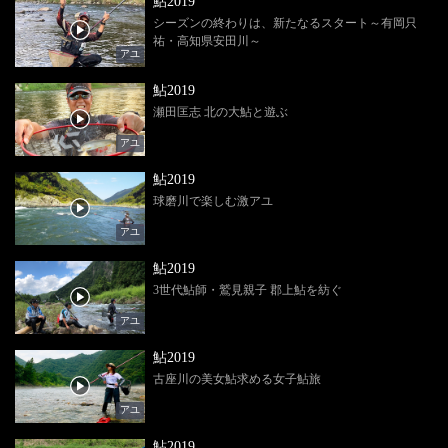
鮎2019
シーズンの終わりは、新たなるスタート～有岡只
祐・高知県安田川～
アユ
鮎2019
瀬田匡志 北の大鮎と遊ぶ
アユ
鮎2019
球磨川で楽しむ激アユ
アユ
鮎2019
3世代鮎師・鷲見親子 郡上鮎を紡ぐ
アユ
鮎2019
古座川の美女鮎求める女子鮎旅
アユ
鮎2019