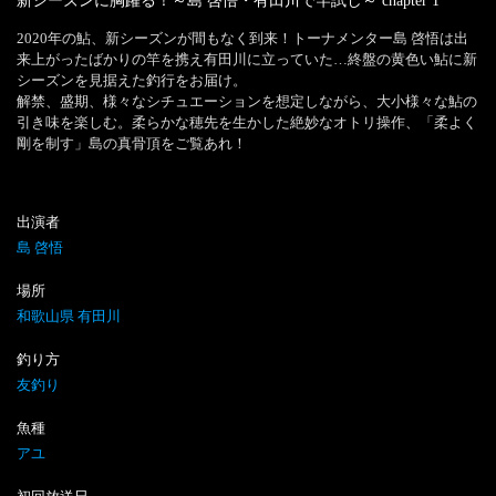
新シーズンに胸躍る！～島 啓悟・有田川で竿試し～
chapter
1
2020年の鮎、新シーズンが間もなく到来！トーナメンター島 啓悟は出
来上がったばかりの竿を携え有田川に立っていた…終盤の黄色い鮎に新
シーズンを見据えた釣行をお届け。

解禁、盛期、様々なシチュエーションを想定しながら、大小様々な鮎の
引き味を楽しむ。柔らかな穂先を生かした絶妙なオトリ操作、「柔よく
剛を制す」島の真骨頂をご覧あれ！
出演者
島 啓悟
場所
和歌山県 有田川
釣り方
友釣り
魚種
アユ