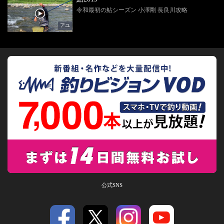
令和最初の鮎シーズン 小澤剛 長良川攻略
アユ
公式SNS