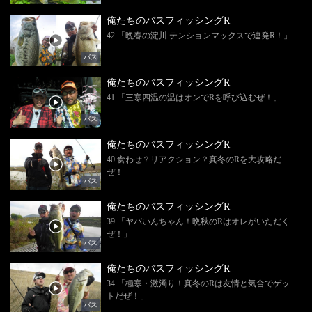
俺たちのバスフィッシングR
42 「晩春の淀川 テンションマックスで連発R！」
バス
俺たちのバスフィッシングR
41 「三寒四温の温はオンでRを呼び込むぜ！」
バス
俺たちのバスフィッシングR
40 食わせ？リアクション？真冬のRを大攻略だ
ぜ！
バス
俺たちのバスフィッシングR
39 「ヤバいんちゃん！晩秋のRはオレがいただく
ぜ！」
バス
俺たちのバスフィッシングR
34 「極寒・激濁り！真冬のRは友情と気合でゲッ
トだぜ！」
バス