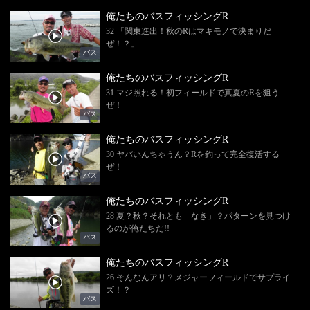
俺たちのバスフィッシングR
32 「関東進出！秋のRはマキモノで決まりだ
ぜ！？」
バス
俺たちのバスフィッシングR
31 マジ照れる！初フィールドで真夏のRを狙う
ぜ！
バス
俺たちのバスフィッシングR
30 ヤバいんちゃうん？Rを釣って完全復活する
ぜ！
バス
俺たちのバスフィッシングR
28 夏？秋？それとも「なき」？パターンを見つけ
るのが俺たちだ!!
バス
俺たちのバスフィッシングR
26 そんなんアリ？メジャーフィールドでサプライ
ズ！？
バス