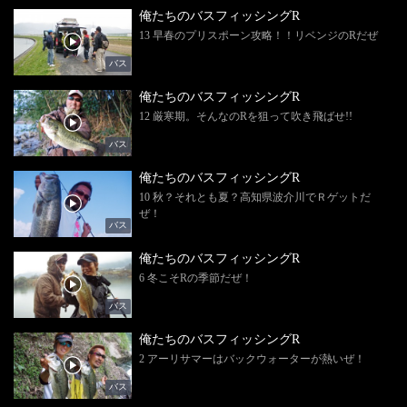
俺たちのバスフィッシングR
13 早春のプリスポーン攻略！！リベンジのRだぜ
バス
俺たちのバスフィッシングR
12 厳寒期。そんなのRを狙って吹き飛ばせ!!
バス
俺たちのバスフィッシングR
10 秋？それとも夏？高知県波介川でＲゲットだ
ぜ！
バス
俺たちのバスフィッシングR
6 冬こそRの季節だぜ！
バス
俺たちのバスフィッシングR
2 アーリサマーはバックウォーターが熱いぜ！
バス