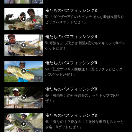
俺たちのバスフィッシングR
52 「ダウザー不在の大ピンチ そんな時は友情Rで
ビッグバスゲットだぜ！」
バス
俺たちのバスフィッシングR
51 寒波をぶっ飛ばせ 気温4度でもマキモノでRバス
ゲットだぜ！
バス
俺たちのバスフィッシングR
50 「記念すべき50回放送！R回にサクッとビッグ
バスゲットだぜ！」
バス
俺たちのバスフィッシングR
49 「梅雨明けの利根川をスカッとトップでRだ
ぜ！」
バス
俺たちのバスフィッシングR
48 「春なの！？夏なの！？微妙な季節をスカッと
攻略！Rゲットだぜ！」
バス