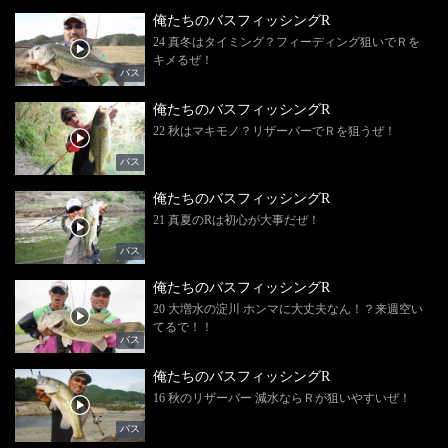
俺たちのバスフィッシングR
24 真冬はタイミング？フィーディング狙いでＲを
キメるぜ！
バス
俺たちのバスフィッシングR
22 秋はマキモノ？リザーバーでＲを狙うぜ！
バス
俺たちのバスフィッシングR
21 真夏のRは初心が大事だぜ！
バス
俺たちのバスフィッシングR
20 大増水の淀川 ホンマに大丈夫なん！？来週空い
てるで！！
バス
俺たちのバスフィッシングR
16 秋のリザーバー 減水ならＲが狙いやすいぜ！
バス