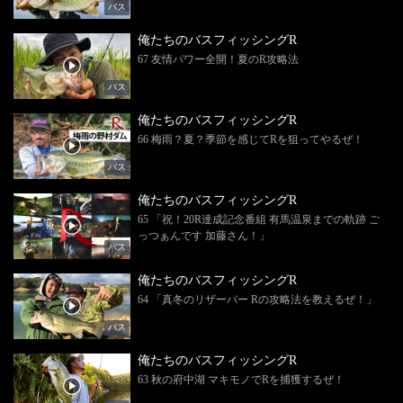
バス
俺たちのバスフィッシングR
67 友情パワー全開！夏のR攻略法
バス
俺たちのバスフィッシングR
66 梅雨？夏？季節を感じてRを狙ってやるぜ！
バス
俺たちのバスフィッシングR
65 「祝！20R達成記念番組 有馬温泉までの軌跡 ご
っつぁんです 加藤さん！」
バス
俺たちのバスフィッシングR
64 「真冬のリザーバー Rの攻略法を教えるぜ！」
バス
俺たちのバスフィッシングR
63 秋の府中湖 マキモノでRを捕獲するぜ！