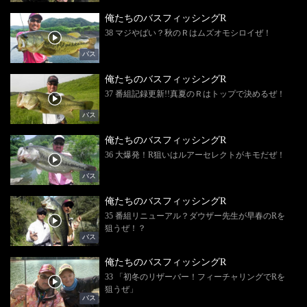
俺たちのバスフィッシングR
38 マジやばい？秋のＲはムズオモシロイぜ！
バス
俺たちのバスフィッシングR
37 番組記録更新!!真夏のＲはトップで決めるぜ！
バス
俺たちのバスフィッシングR
36 大爆発！R狙いはルアーセレクトがキモだぜ！
バス
俺たちのバスフィッシングR
35 番組リニューアル？ダウザー先生が早春のRを
狙うぜ！？
バス
俺たちのバスフィッシングR
33 「初冬のリザーバー！フィーチャリングでRを
狙うぜ」
バス