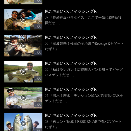
バス
俺たちのバスフィッシングR
57 「長崎春爆パラダイス！ここで一気にR勲章獲
得だぜ！」
バス
俺たちのバスフィッシングR
56 「寒波襲来！極寒の宇治川でRevenge Rをゲット
だぜ！」
バス
俺たちのバスフィッシングR
55 「秋はランガン！広範囲のピンを狙ってビッグ
バスゲットだぜ！」
バス
俺たちのバスフィッシングR
54 「減水！増水！テンションMAXで梅雨バスRを
ゲットだぜ！」
バス
俺たちのバスフィッシングR
53 「再コンビ結成！REBORNのRで春バスゲット
だぜ！」
バス