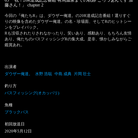
65 「祝！20R達成記念番組 有馬温泉までの軌跡 ごっつぁんです 加
藤さん！」
chapter
2
今回の『俺たちR』は、ダウザー俺達。の20R達成記念番組！選りすぐ
りの映像を含めたダウザー俺達。の名・珍場面、そしてRのヒットシー
ンをプレイバック。

Rも没収されたりされなかったり。笑いあり、感動あり、もちろん友情
あり。俺たちのバスフィッシングRの集大成。是非、懐かしみながらご
鑑賞あれ。
出演者
ダウザー俺達。
水野 浩聡
中島 成典
片岡 壮士
釣り方
バスフィッシング(オカッパリ)
魚種
ブラックバス
初回放送日
2020
年
5
月
12
日