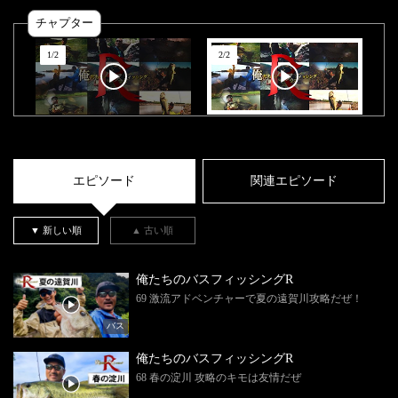
チャプター
1
/
2
2
/
2
エピソード
関連エピソード
▼ 新しい順
▲ 古い順
俺たちのバスフィッシングR
69 激流アドベンチャーで夏の遠賀川攻略だぜ！
バス
俺たちのバスフィッシングR
68 春の淀川 攻略のキモは友情だぜ