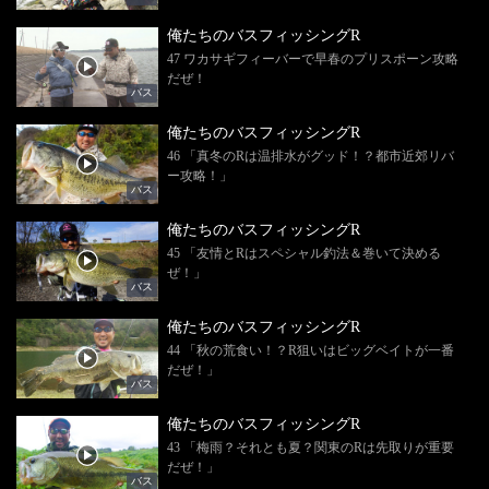
俺たちのバスフィッシングR
47 ワカサギフィーバーで早春のプリスポーン攻略
だぜ！
バス
俺たちのバスフィッシングR
46 「真冬のRは温排水がグッド！？都市近郊リバ
ー攻略！」
バス
俺たちのバスフィッシングR
45 「友情とRはスペシャル釣法＆巻いて決める
ぜ！」
バス
俺たちのバスフィッシングR
44 「秋の荒食い！？R狙いはビッグベイトが一番
だぜ！」
バス
俺たちのバスフィッシングR
43 「梅雨？それとも夏？関東のRは先取りが重要
だぜ！」
バス