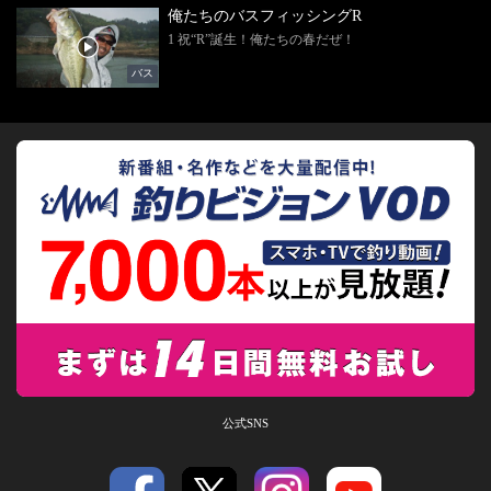
俺たちのバスフィッシングR
1 祝“R”誕生！俺たちの春だぜ！
バス
公式SNS