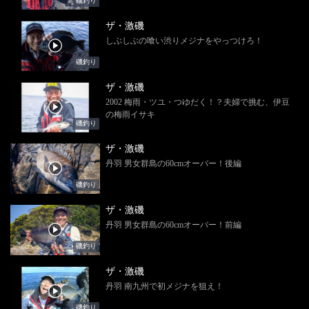
磯釣り
ザ・激磯
しぶしぶの喰い渋りメジナをやっつけろ！
磯釣り
ザ・激磯
2002 梅雨・ツユ・つゆだく！？夫婦で挑む、伊豆
の梅雨イサキ
磯釣り
ザ・激磯
丹羽 男女群島の60cmオーバー！後編
磯釣り
ザ・激磯
丹羽 男女群島の60cmオーバー！前編
磯釣り
ザ・激磯
丹羽 南九州で初メジナを狙え！
磯釣り