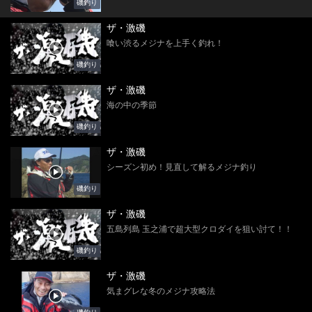
磯釣り
ザ・激磯
喰い渋るメジナを上手く釣れ！
磯釣り
ザ・激磯
海の中の季節
磯釣り
ザ・激磯
シーズン初め！見直して解るメジナ釣り
磯釣り
ザ・激磯
五島列島 玉之浦で超大型クロダイを狙い討て！！
磯釣り
ザ・激磯
気まグレな冬のメジナ攻略法