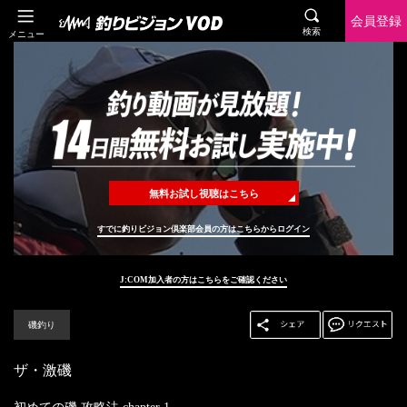
会員登録
検索
メニュー
無料お試し視聴はこちら
すでに釣りビジョン倶楽部会員の方はこちらからログイン
J:COM加入者の方はこちらをご確認ください
磯釣り
ザ・激磯