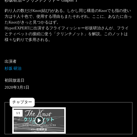
杉坂研治～クリンチノット～
chapter
1
釣り人の数だけKnot(結び)がある。しかし同じ構造のKnotでも指の使い
方は十人十色で、使用する理由もまたそれぞれ。ここに、あなたに合っ
たKnotがきっと見つかるはず。

HyperEXPERTに出演するフライフィッシャー杉坂研治さんが、フライ
とティペットの接続に使う「クリンチノット」を解説。このノットは
様々な釣りで多用される。
出演者
杉坂 研治
初回放送日
2020
年
3
月
1
日
チャプター
1
/
1