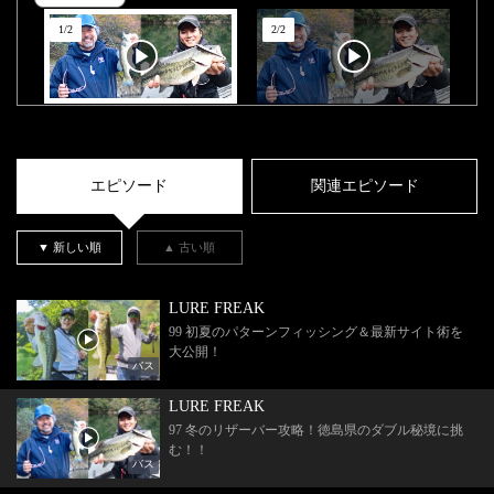
1
/
2
2
/
2
エピソード
関連エピソード
▼ 新しい順
▲ 古い順
LURE FREAK
99 初夏のパターンフィッシング＆最新サイト術を
大公開！
バス
LURE FREAK
97 冬のリザーバー攻略！徳島県のダブル秘境に挑
む！！
バス