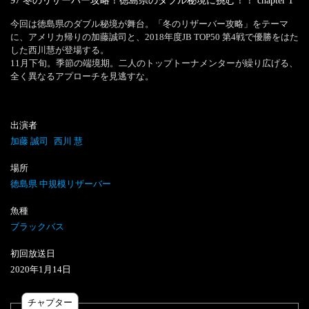
97 冬のリザーバー攻略！徳島県のダブル秘境に挑む！！
chapter
1
今回は徳島県のダブル秘境が舞台。「冬のリザーバー攻略」をテーマ
に、アメリカ帰りの加藤誠司と、2018年度JB TOP50 第4戦で優勝をはた
した西川慧が登場する。

11月下旬。季節の端境期。二人のトップトーナメンターが繰り広げる、
全く異なるアプローチを見逃すな。
出演者
加藤 誠司
西川 慧
場所
徳島県 中規模リザーバー
魚種
ブラックバス
初回放送日
2020
年
1
月
14
日
チャプター