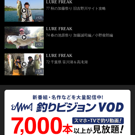
LURE FREAK
77 秋の加藤祭り 旧吉野川サイト攻略
バス
LURE FREAK
74 春の池原祭り 加藤誠司編／小野俊郎編
バス
LURE FREAK
72 千葉県 笹川湖＆高滝湖
バス