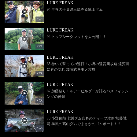
LURE FREAK
94 早春の千葉県三島湖＆亀山ダム
バス
LURE FREAK
92 トップシークレットを大公開！！
バス
LURE FREAK
85 巻いて撃っての連打！小野の遠賀川攻略 遠賀川
に春の訪れ 加藤式巻モノ攻略
バス
LURE FREAK
82 加藤祭り！ルアービルダーが語るバスフィッシ
ングの神髄
バス
LURE FREAK
78 小野俊郎 七川ダム真冬のディープ攻略/加藤誠
司 暴風の高山ダムでまさかのゴムボート！？
バス