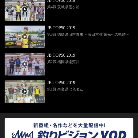
JB TOP50 2019
第4戦 茨城県霞ヶ浦
バス
JB TOP50 2019
第3戦 徳島県旧吉野川 ～藤田京弥 栄光への軌跡～
バス
JB TOP50 2019
第2戦 福岡県遠賀川
バス
JB TOP50 2019
第1戦 奈良県七色ダム
バス