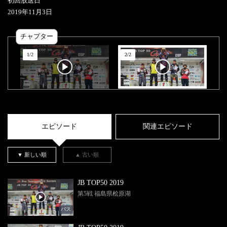
初回放送日
2019
年
11
月
3
日
チャプター
1
/
2
2
/
2
エピソード
関連エピソード
▼ 新しい順
▲ 古い順
JB TOP50 2019
第5戦 福島県桧原湖
バス