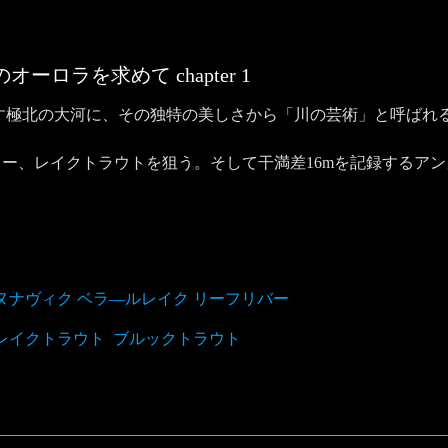
のオーロラを求めて
chapter
1
す極北の大河に、その独特の美しさから「川の芸術」と呼ばれ
ー、レイクトラウトを狙う。そして干満差16mを記録するア
 ヌナヴィク ベラ―ルレイク リーフリバー
レイクトラウト
ブルックトラウト