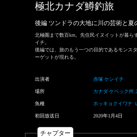
極北カナダ鱒釣旅
後編 ツンドラの大地に川の芸術と夏
北極圏まで数百km。先住民イヌイットが暮ら
イチ。

後編では、旅のもう一つの目的であるモンスタ
ーゲットが現れる。
出演者
赤塚 ケンイチ
場所
カナダ ケベック州
魚種
ホッキョクイワナ
初回放送日
2020
年
1
月
4
日
チャプター