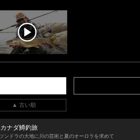
▲ 古い順
北カナダ鱒釣旅
 ツンドラの大地に川の芸術と夏のオーロラを求めて