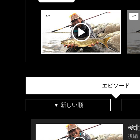
1
/
2
2
/
2
エピソード
▼ 新しい順
極
後編