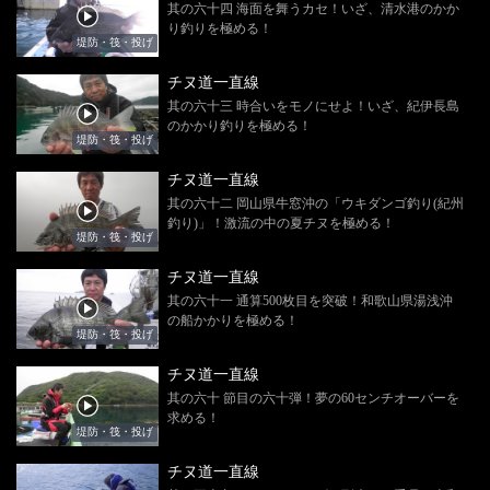
其の六十四 海面を舞うカセ！いざ、清水港のかか
り釣りを極める！
堤防・筏・投げ
チヌ道一直線
其の六十三 時合いをモノにせよ！いざ、紀伊長島
のかかり釣りを極める！
堤防・筏・投げ
チヌ道一直線
其の六十二 岡山県牛窓沖の「ウキダンゴ釣り(紀州
釣り)」！激流の中の夏チヌを極める！
堤防・筏・投げ
チヌ道一直線
其の六十一 通算500枚目を突破！和歌山県湯浅沖
の船かかりを極める！
堤防・筏・投げ
チヌ道一直線
其の六十 節目の六十弾！夢の60センチオーバーを
求める！
堤防・筏・投げ
チヌ道一直線