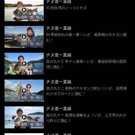
チヌ道一直線
95 的矢湾のノッコミチヌ
堤防・筏・投げ
チヌ道一直線
94 季節外れの春一番！いざ、厳寒期の大チヌに挑
む！
堤防・筏・投げ
チヌ道一直線
其の九十三 年ナシ連発！いざ、番組初登場の賀田
湾に挑む！
磯釣り
チヌ道一直線
其の九十二 初秋のウキダンゴ釣り！いざ、迫間浦
のメガフロートに挑む！
堤防・筏・投げ
チヌ道一直線
其の九十一 急潮を攻略せよ！いざ、上天草のかか
り釣りに挑む！
堤防・筏・投げ