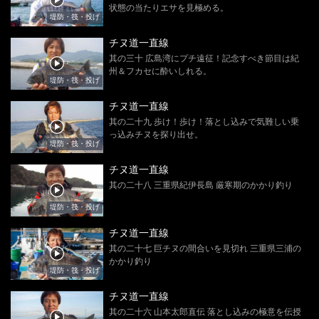
状態の当たりエサを見極める。
堤防・筏・投げ
チヌ道一直線
其の三十 広島湾にプチ遠征！記念すべき節目は紀
州＆フカセに酔いしれる。
堤防・筏・投げ
チヌ道一直線
其の二十九 歩け！歩け！落とし込みで気難しい乗
っ込みチヌを探り出せ。
堤防・筏・投げ
チヌ道一直線
其の二十八 三重県紀伊長島 厳寒期のかかり釣り
堤防・筏・投げ
チヌ道一直線
其の二十七 巨チヌの間合いを見切れ 三重県三浦の
かかり釣り
堤防・筏・投げ
チヌ道一直線
其の二十六 山本太郎直伝 落とし込みの極意を伝授