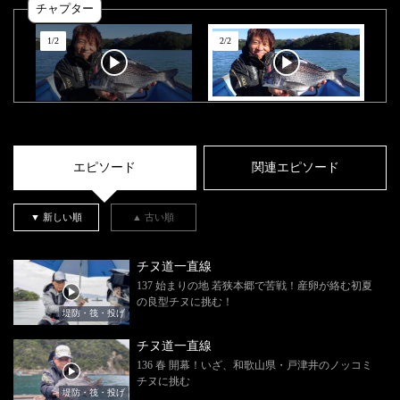
チャプター
1
/
2
2
/
2
エピソード
関連エピソード
▼ 新しい順
▲ 古い順
チヌ道一直線
137 始まりの地 若狭本郷で苦戦！産卵が絡む初夏
の良型チヌに挑む！
堤防・筏・投げ
チヌ道一直線
136 春 開幕！いざ、和歌山県・戸津井のノッコミ
チヌに挑む
堤防・筏・投げ