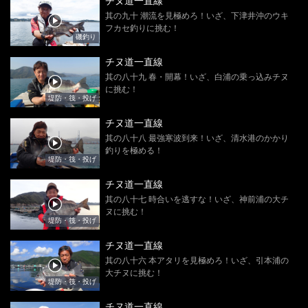
チヌ道一直線
其の九十 潮流を見極めろ！いざ、下津井沖のウキ
フカセ釣りに挑む！
磯釣り
チヌ道一直線
其の八十九 春・開幕！いざ、白浦の乗っ込みチヌ
に挑む！
堤防・筏・投げ
チヌ道一直線
其の八十八 最強寒波到来！いざ、清水港のかかり
釣りを極める！
堤防・筏・投げ
チヌ道一直線
其の八十七 時合いを逃すな！いざ、神前浦の大チ
ヌに挑む！
堤防・筏・投げ
チヌ道一直線
其の八十六 本アタリを見極めろ！いざ、引本浦の
大チヌに挑む！
堤防・筏・投げ
チヌ道一直線