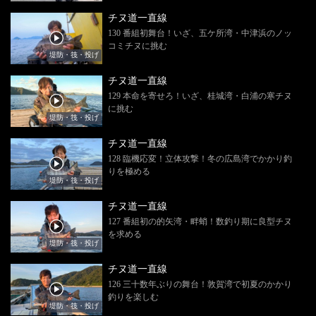
チヌ道一直線
130 番組初舞台！いざ、五ケ所湾・中津浜のノッ
コミチヌに挑む
堤防・筏・投げ
チヌ道一直線
129 本命を寄せろ！いざ、桂城湾・白浦の寒チヌ
に挑む
堤防・筏・投げ
チヌ道一直線
128 臨機応変！立体攻撃！冬の広島湾でかかり釣
りを極める
堤防・筏・投げ
チヌ道一直線
127 番組初の的矢湾・畔蛸！数釣り期に良型チヌ
を求める
堤防・筏・投げ
チヌ道一直線
126 三十数年ぶりの舞台！敦賀湾で初夏のかかり
釣りを楽しむ
堤防・筏・投げ