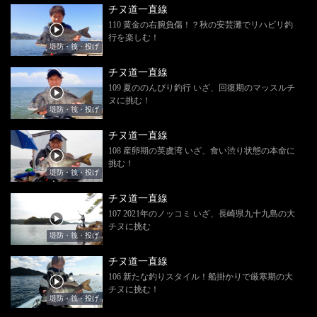
チヌ道一直線
110 黄金の右腕負傷！？秋の安芸灘でリハビリ釣
行を楽しむ！
堤防・筏・投げ
チヌ道一直線
109 夏ののんびり釣行 いざ、回復期のマッスルチ
ヌに挑む！
堤防・筏・投げ
チヌ道一直線
108 産卵期の英虞湾 いざ、食い渋り状態の本命に
挑む！
堤防・筏・投げ
チヌ道一直線
107 2021年のノッコミ いざ、長崎県九十九島の大
チヌに挑む
堤防・筏・投げ
チヌ道一直線
106 新たな釣りスタイル！船掛かりで厳寒期の大
チヌに挑む！
堤防・筏・投げ