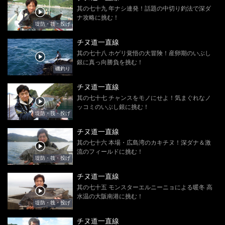
其の七十九 年ナシ連発！話題の中切り釣法で深ダ
ナ攻略に挑む！
堤防・筏・投げ
チヌ道一直線
其の七十八 ホゲリ覚悟の大冒険！産卵期のいぶし
銀に真っ向勝負を挑む！
磯釣り
チヌ道一直線
其の七十七 チャンスをモノにせよ！気まぐれなノ
ッコミのいぶし銀に挑む！
堤防・筏・投げ
チヌ道一直線
其の七十六 本場・広島湾のカキチヌ！深ダナ＆激
流のフィールドに挑む！
堤防・筏・投げ
チヌ道一直線
其の七十五 モンスターエルニーニョによる暖冬 高
水温の大阪南港に挑む！
堤防・筏・投げ
チヌ道一直線