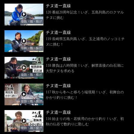
チヌ道一直線
120 番組20周年記念！いざ、五島列島のロクマル
チヌに挑む
堤防・筏・投げ
チヌ道一直線
119 長崎県五島列島 いざ、玉之浦湾のノッコミチ
ヌに挑む！
堤防・筏・投げ
チヌ道一直線
118 勝負は八時間後！いざ、解禁直後の白石湖に
大型チヌを求める
堤防・筏・投げ
チヌ道一直線
117 秋から冬へと移ろう端境期！いざ、初舞台の
かかり釣りに挑む！
堤防・筏・投げ
チヌ道一直線
116 始まりの地・若狭湾のかかり釣り！いざ、初
秋の仏谷で数釣りに勤しむ
堤防・筏・投げ