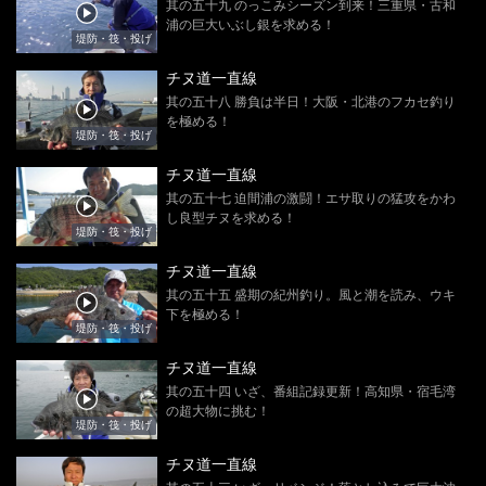
其の五十九 のっこみシーズン到来！三重県・古和
浦の巨大いぶし銀を求める！
堤防・筏・投げ
チヌ道一直線
其の五十八 勝負は半日！大阪・北港のフカセ釣り
を極める！
堤防・筏・投げ
チヌ道一直線
其の五十七 迫間浦の激闘！エサ取りの猛攻をかわ
し良型チヌを求める！
堤防・筏・投げ
チヌ道一直線
其の五十五 盛期の紀州釣り。風と潮を読み、ウキ
下を極める！
堤防・筏・投げ
チヌ道一直線
其の五十四 いざ、番組記録更新！高知県・宿毛湾
の超大物に挑む！
堤防・筏・投げ
チヌ道一直線