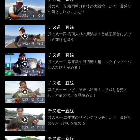
其の八十五 梅雨明け直後の大阪湾！いざ、最盛期
の落とし込みに挑む！
堤防・筏・投げ
チヌ道一直線
其の八十四 梅雨入りの新潟県！番組初舞台にノッ
コミ前線を追う！
堤防・筏・投げ
チヌ道一直線
其の八十二 厳寒期の田辺湾！超ロングインターバ
ルの攻防を極める！
堤防・筏・投げ
チヌ道一直線
其の八十一 いざ、関東へ出陣！エサ取りを交わ
し、本命のタナを見極める！
堤防・筏・投げ
チヌ道一直線
其の八十 二年前のリベンジマッチ！いざ、最盛期
のかかり釣りを極める！
堤防・筏・投げ
チヌ道一直線