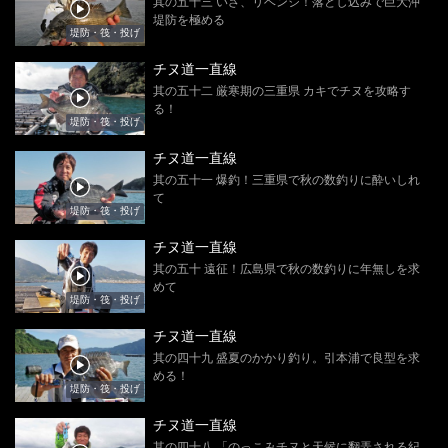
其の五十三 いざ、リベンジ！落とし込みで巨大沖
堤防を極める
堤防・筏・投げ
チヌ道一直線
其の五十二 厳寒期の三重県 カキでチヌを攻略す
る！
堤防・筏・投げ
チヌ道一直線
其の五十一 爆釣！三重県で秋の数釣りに酔いしれ
て
堤防・筏・投げ
チヌ道一直線
其の五十 遠征！広島県で秋の数釣りに年無しを求
めて
堤防・筏・投げ
チヌ道一直線
其の四十九 盛夏のかかり釣り。引本浦で良型を求
める！
堤防・筏・投げ
チヌ道一直線
其の四十八 「のっこみチヌと天候に翻弄される紀