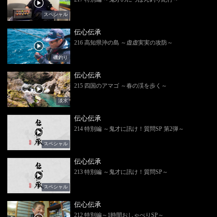
スペシャル
伝心伝承
216 高知県沖の島 ～虚虚実実の攻防～
磯釣り
伝心伝承
215 四国のアマゴ ～春の渓を歩く～
淡水
伝心伝承
214 特別編 ～鬼才に訊け！質問SP 第2弾～
スペシャル
伝心伝承
213 特別編 ～鬼才に訊け！質問SP～
スペシャル
伝心伝承
212 特別編～1時間おしゃべりSP～