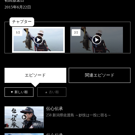
初回放送日
2015
年
6
月
22
日
チャプター
1
/
2
2
/
2
エピソード
関連エピソード
▼ 新しい順
▲ 古い順
伝心伝承
258 新潟県佐渡島 ～妙技は一投に宿る～
磯釣り