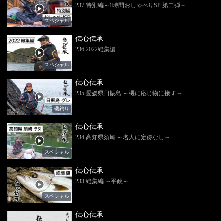
237 特別編～1時間おしゃべりSP 第二弾～
スペシャル
伝心伝承
236 2022総集編
スペシャル
伝心伝承
235 愛媛県日振島 ～機に応じ物に接す～
磯釣り
伝心伝承
234 高知県須崎 ～名人に定跡なし～
スペシャル
伝心伝承
233 総集編 ～平政～
スペシャル
伝心伝承