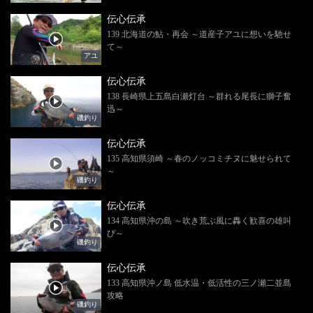
伝心伝承
139 北海道の鮎・再会 ～道産子アユに想いを馳せ
て～
アユ
伝心伝承
138 長崎県上五島白瀬灯台 ～群れる尾長に獅子奮
迅～
磯釣り
伝心伝承
135 高知県須崎 ～春のノッコミチヌに魅せられて
～
磯釣り
伝心伝承
134 高知県沖の島 ～吹き荒ぶ風に轟く歓喜の雄叫
び～
磯釣り
伝心伝承
133 高知県沖ノ島 低水温・低活性の三ノ瀬二並島
攻略
磯釣り