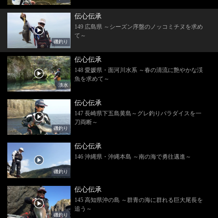
伝心伝承
149 広島県 ～シーズン序盤のノッコミチヌを求め
て～
磯釣り
伝心伝承
148 愛媛県・面河川水系 ～春の清流に艶やかな渓
魚を求めて～
淡水
伝心伝承
147 長崎県下五島黄島～グレ釣りパラダイスを一
刀両断～
磯釣り
伝心伝承
146 沖縄県・沖縄本島 ～南の海で勇往邁進～
磯釣り
伝心伝承
145 高知県沖の島 ～群青の海に群れる巨大尾長を
追う～
磯釣り