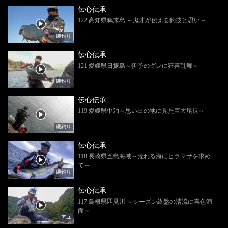
伝心伝承
122 高知県鵜来島 ～鬼才が伝える釣技と思い～
磯釣り
伝心伝承
121 愛媛県日振島～伊予のグレに狂喜乱舞～
磯釣り
伝心伝承
119 愛媛県中泊～思い出の地に見た巨大尾長～
磯釣り
伝心伝承
118 長崎県五島海域～荒れる海にヒラマサを求め
て～
磯釣り
伝心伝承
117 島根県匹見川 ～シーズン終盤の清流に喜色満
面～
アユ