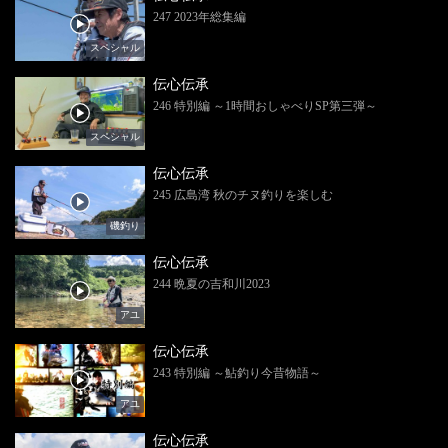
247 2023年総集編
スペシャル
伝心伝承
246 特別編 ～1時間おしゃべりSP第三弾～
スペシャル
伝心伝承
245 広島湾 秋のチヌ釣りを楽しむ
磯釣り
伝心伝承
244 晩夏の吉和川2023
アユ
伝心伝承
243 特別編 ～鮎釣り今昔物語～
アユ
伝心伝承