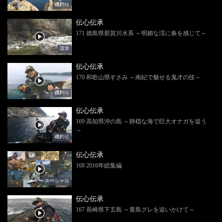
磯釣り
伝心伝承
171 徳島県那賀川水系 ～明媚な渓に春を感じて～
淡水
伝心伝承
170 和歌山県すさみ ～南紀で魅せる鬼才の技～
磯釣り
伝心伝承
169 高知県沖の島 ～静穏な海で巨大オナガを追う
～
磯釣り
伝心伝承
168 2016年総集編
スペシャル
伝心伝承
167 長崎県下五島 ～黄島グレを追いかけて～