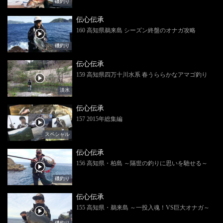
磯釣り
伝心伝承
160 高知県鵜来島 シーズン終盤のオナガ攻略
磯釣り
伝心伝承
159 高知県四万十川水系 春うららかなアマゴ釣り
淡水
伝心伝承
157 2015年総集編
スペシャル
伝心伝承
156 高知県・柏島 ～隔世の釣りに思いを馳せる～
磯釣り
伝心伝承
155 高知県・鵜来島 ～一投入魂！VS巨大オナガ～
磯釣り