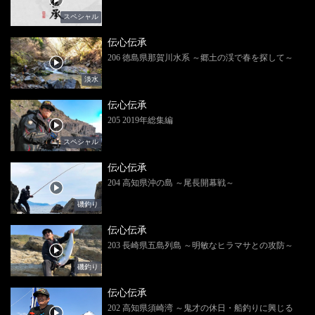
スペシャル
伝心伝承
206 徳島県那賀川水系 ～郷土の渓で春を探して～
淡水
伝心伝承
205 2019年総集編
スペシャル
伝心伝承
204 高知県沖の島 ～尾長開幕戦～
磯釣り
伝心伝承
203 長崎県五島列島 ～明敏なヒラマサとの攻防～
磯釣り
伝心伝承
202 高知県須崎湾 ～鬼才の休日・船釣りに興じる