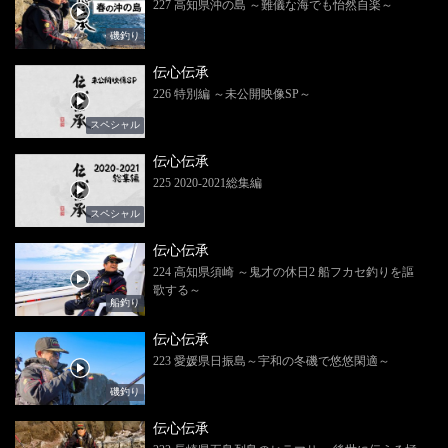
227 高知県沖の島 ～難儀な海でも怡然自楽～
磯釣り
伝心伝承
226 特別編 ～未公開映像SP～
スペシャル
伝心伝承
225 2020-2021総集編
スペシャル
伝心伝承
224 高知県須崎 ～鬼才の休日2 船フカセ釣りを謳
歌する～
船釣り
伝心伝承
223 愛媛県日振島～宇和の冬磯で悠悠閑適～
磯釣り
伝心伝承