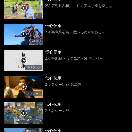
252 広島県吉和川 ～居に安んじ業を楽しむ～
アユ
伝心伝承
251 兵庫県沼島 ～教うるにも術多し～
磯釣り
伝心伝承
250 特別編 ～リクエストSP 第五弾～
スペシャル
伝心伝承
249 名シーンSP 第二弾
スペシャル
伝心伝承
248 名シーンSP
スペシャル
伝心伝承