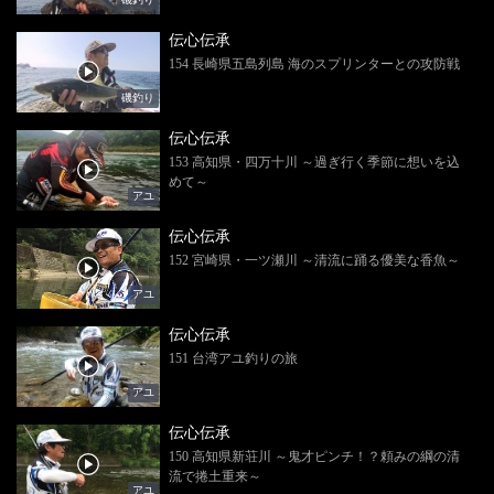
伝心伝承
154 長崎県五島列島 海のスプリンターとの攻防戦
磯釣り
伝心伝承
153 高知県・四万十川 ～過ぎ行く季節に想いを込
めて～
アユ
伝心伝承
152 宮崎県・一ツ瀬川 ～清流に踊る優美な香魚～
アユ
伝心伝承
151 台湾アユ釣りの旅
アユ
伝心伝承
150 高知県新荘川 ～鬼才ピンチ！？頼みの綱の清
流で捲土重来～
アユ