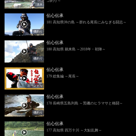
ゴ釣り～
淡水
伝心伝承
181 高知県沖の島 ～群れる尾長にみなぎる闘志～
磯釣り
伝心伝承
180 高知県 鵜来島 ～2018年・初陣～
磯釣り
伝心伝承
179 総集編 ～尾長～
スペシャル
伝心伝承
178 長崎県五島列島 ～荒磯のヒラマサと格闘～
磯釣り
伝心伝承
177 高知県 四万十川 ～大鮎乱舞～