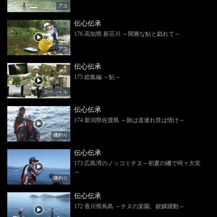
アユ
伝心伝承
176 高知県 新荘川 ～閑雅な鮎と戯れて～
アユ
伝心伝承
175 総集編 ～鮎～
スペシャル
伝心伝承
174 新潟県佐渡島 ～旅は道連れ世は情け～
磯釣り
伝心伝承
173 広島湾のノッコミチヌ～初夏の磯で呵々大笑
～
磯釣り
伝心伝承
172 香川県蔦島 ～チヌの楽園、銀鱗躍動～