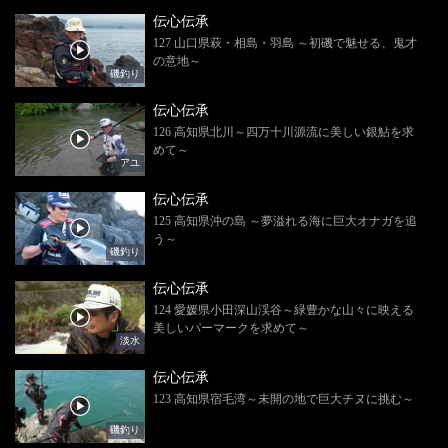
伝心伝承
127 山口県萩・相島・羽島 ～初磯で魅せる、鬼才
の意地～
磯釣り
伝心伝承
126 高知県北川～四万十川源流に美しい銀鮎を求
めて～
アユ
伝心伝承
125 高知県沖の島 ～夢溢れる海に巨大オナガを追
う～
磯釣り
伝心伝承
124 愛媛県小田深山渓谷～緑豊かな山々に映える
美しいパーマークを求めて～
淡水
伝心伝承
123 高知県宿毛湾～未開の地で巨大チヌに挑む～
磯釣り