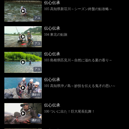
伝心伝承
105 高知県新荘川～シーズン終盤の鮎攻略～
アユ
伝心伝承
104 東北の鮎旅
アユ
伝心伝承
103 島根県匹見川～自然に溢れる夏の香り～
アユ
伝心伝承
101 高知県沖ノ島～妙技を伝える鬼才の思い～
磯釣り
伝心伝承
100 ついに出た！巨大尾長乱舞！
磯釣り