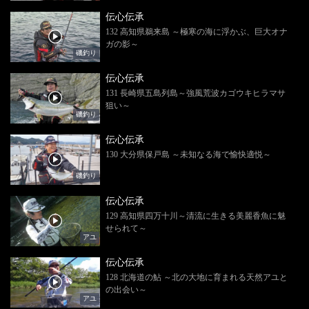
伝心伝承
132 高知県鵜来島 ～極寒の海に浮かぶ、巨大オナ
ガの影～
磯釣り
伝心伝承
131 長崎県五島列島～強風荒波カゴウキヒラマサ
狙い～
磯釣り
伝心伝承
130 大分県保戸島 ～未知なる海で愉快適悦～
磯釣り
伝心伝承
129 高知県四万十川～清流に生きる美麗香魚に魅
せられて～
アユ
伝心伝承
128 北海道の鮎 ～北の大地に育まれる天然アユと
の出会い～
アユ