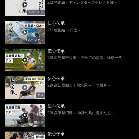
232 特別編～ディレクターズセレクトSP～
スペシャル
伝心伝承
231 総集編 ～口太～
スペシャル
伝心伝承
230 広島県吉和川 ～初めての清流に嫣然一笑～
アユ
伝心伝承
229 高知県四万十川水系 ～一竿風月～
アユ
伝心伝承
228 兵庫県沼島 ～神話の島に鬼来たる～
磯釣り
伝心伝承