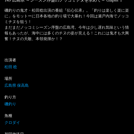
149 広島県 ～シーズン序盤のノッコミチヌを求めて～
chapter
1
磯釣りの鬼才・松田稔出演の番組『伝心伝承』。「釣りは楽しく楽に楽
に」をモットーに日本各地の釣り場で大暴れ！今回は瀬戸内海でノッコ
ミチヌを狙う！

まだまだノッコミシーズン序盤の広島湾。今年は少し遅れ気味という情
報もあったが、海中には多くのチヌの姿が見える！これには鬼才も大興
奮！チヌの天敵、本領発揮か！？
出演者
松田 稔
場所
広島県 保高島
釣り方
磯釣り
魚種
クロダイ