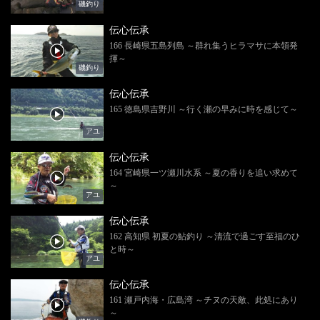
磯釣り
伝心伝承
166 長崎県五島列島 ～群れ集うヒラマサに本領発
揮～
磯釣り
伝心伝承
165 徳島県吉野川 ～行く瀬の早みに時を感じて～
アユ
伝心伝承
164 宮崎県一ツ瀬川水系 ～夏の香りを追い求めて
～
アユ
伝心伝承
162 高知県 初夏の鮎釣り ～清流で過ごす至福のひ
と時～
アユ
伝心伝承
161 瀬戸内海・広島湾 ～チヌの天敵、此処にあり
～