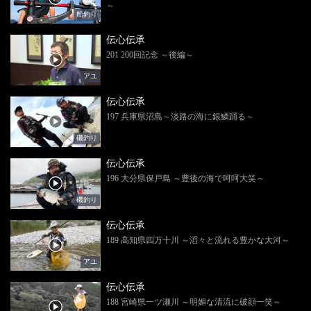
～
船釣り
伝心伝承
201 200回記念 ～後編～
アユ
伝心伝承
197 兵庫県沼島～淡路の海に銀鱗踊る～
磯釣り
伝心伝承
196 大分県保戸島 ～豊後の海で呵呵大笑～
磯釣り
伝心伝承
189 高知県四万十川 ～滔々と流れる豊かな大河～
アユ
伝心伝承
188 宮崎県一ツ瀬川 ～明媚な清流に破顔一笑～