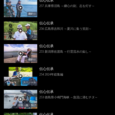
伝心伝承
257 兵庫県沼島 ～継心の刻、志を灯す～
磯釣り
伝心伝承
256 広島県吉和川 ～夏川に集う笑顔～
アユ
伝心伝承
255 新潟県佐渡島 ～行雲流水の如し～
磯釣り
伝心伝承
254 2024年総集編
スペシャル
伝心伝承
253 徳島県小鳴門海峡 ～急流に潜むチヌ～
堤防・筏・投げ
伝心伝承