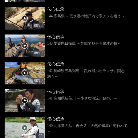
伝心伝承
144 広島県 ～低水温の瀬戸内で寒チヌを追う～
磯釣り
伝心伝承
143 愛媛県日振島 ～苦戦で魅せる鬼才の技～
磯釣り
伝心伝承
142 長崎県五島列島 ～乱れ飛ぶヒラマサに闘志
満々～
磯釣り
伝心伝承
141 高知県新荘川 ～小さな清流、鮎の川～
アユ
伝心伝承
140 北海道の鮎・再会 2 ～天然の追星に誘われて
～
アユ