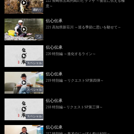
222 長崎県五島列島のヒラマサ ～後世に伝える極
意～
磯釣り
伝心伝承
221 高知県新荘川 ～巡る季節に思いを馳せて～
アユ
伝心伝承
220 特別編 ～進化するライン～
スペシャル
伝心伝承
219 特別編 ～リクエストSP第四弾～
スペシャル
伝心伝承
218 特別編～リクエストSP第三弾～
スペシャル
伝心伝承
217 特別編 ～鬼才のにっぽん釣り紀行～