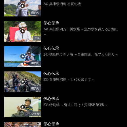
242 兵庫県沼島 初夏の磯
磯釣り
伝心伝承
241 高知県四万十川水系 ～魚の水を得たるが如し
～
アユ
伝心伝承
240 徳島県ウチノ海 ～自由闊達、筏フカセ釣り～
磯釣り
伝心伝承
239 兵庫県沼島 ～世代を超えて～
磯釣り
伝心伝承
238 特別編 ～鬼才に訊け！質問SP 第3弾～
スペシャル
伝心伝承