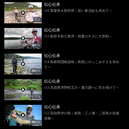
伝心伝承
116 青森県＆秋田県～旨い東北鮎を求めて～
アユ
伝心伝承
115 能登半島七尾湾～初夏のチヌに大苦戦～
磯釣り
伝心伝承
114 島根県隠岐諸島～島前にのっこみチヌを求め
て～
磯釣り
伝心伝承
113 高知県津野町北川～夏の調べに耳を傾けて～
アユ
伝心伝承
112 高知県沖の島～姫島・三ノ瀬・二並島の名礁
攻略～
磯釣り