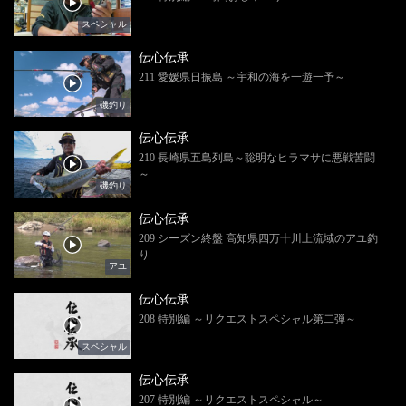
スペシャル
伝心伝承
211 愛媛県日振島 ～宇和の海を一遊一予～
磯釣り
伝心伝承
210 長崎県五島列島～聡明なヒラマサに悪戦苦闘
～
磯釣り
伝心伝承
209 シーズン終盤 高知県四万十川上流域のアユ釣
り
アユ
伝心伝承
208 特別編 ～リクエストスペシャル第二弾～
スペシャル
伝心伝承
207 特別編 ～リクエストスペシャル～