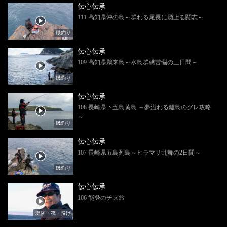
伝心伝承
111 高知県沖の島～群れる尾長に湧上る闘志～
磯釣り
伝心伝承
109 高知県鵜来島～水島群礁苦悩の三日間～
磯釣り
伝心伝承
108 長崎県下五島黄島 ～夢溢れる離島のグレ攻略
～
磯釣り
伝心伝承
107 長崎県五島列島～ヒラマサ乱舞の2日間～
磯釣り
伝心伝承
106 能登のチヌ旅
堤防・筏・投げ