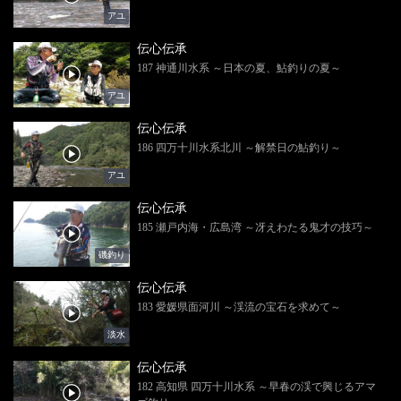
アユ
伝心伝承
187 神通川水系 ～日本の夏、鮎釣りの夏～
アユ
伝心伝承
186 四万十川水系北川 ～解禁日の鮎釣り～
アユ
伝心伝承
185 瀬戸内海・広島湾 ～冴えわたる鬼才の技巧～
磯釣り
伝心伝承
183 愛媛県面河川 ～渓流の宝石を求めて～
淡水
伝心伝承
182 高知県 四万十川水系 ～早春の渓で興じるアマ