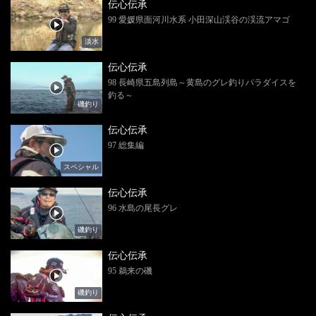
伝心伝承
99 愛媛県面河川水系 小田深山渓谷の渓流アマゴ
淡水
伝心伝承
98 長崎県五島列島～黄島のグレ釣りパラダイスを
釣る～
磯釣り
伝心伝承
97 総集編
スペシャル
伝心伝承
96 水島の尾長グレ
磯釣り
伝心伝承
95 鵜来の磯
磯釣り