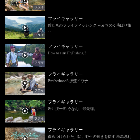
フライ
フライギャラリー
僕たちのフライフィッシング ～みちのく毛ばり旅
～
フライ
フライギャラリー
How to start FlyFishing 3
フライ
フライギャラリー
Brotherhood3 源流イワナ
フライ
フライギャラリー
岩井渓一郎 今なお、最先端。
フライ
フライギャラリー
傷めつけられた川に、野生の輝きを探す 群馬県利