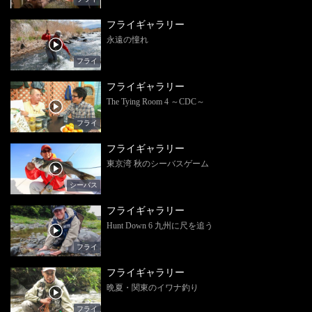
フライギャラリー
永遠の憧れ
フライ
フライギャラリー
The Tying Room 4 ～CDC～
フライ
フライギャラリー
東京湾 秋のシーバスゲーム
シーバス
フライギャラリー
Hunt Down 6 九州に尺を追う
フライ
フライギャラリー
晩夏・関東のイワナ釣り
フライ