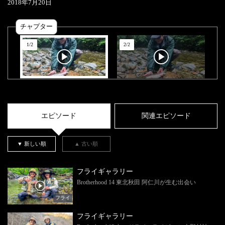
2018
年
7
月
20
日
チャプター
1
/
2
2
/
2
エピソード
関連エピソード
▼ 新しい順
▲ 古い順
フライギャラリー
Brotherhood 14 東北秋田 阿仁川が生む出会い
フライ
フライギャラリー