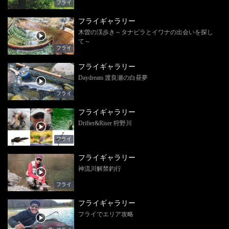
フライ
フライギャラリー
木曽の渓歩き～タナビラとイワナの出会いを探し
て～
フライ
フライギャラリー
Daydream 渡良瀬の白昼夢
フライ
フライギャラリー
Drifter&Riser 狩野川
フライ
フライギャラリー
神流川解禁釣行
フライ
フライギャラリー
フライでエリア攻略