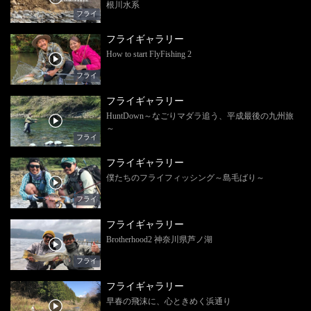
根川水系
フライ
フライギャラリー
How to start FlyFishing 2
フライ
フライギャラリー
HuntDown～なごりマダラ追う、平成最後の九州旅
～
フライ
フライギャラリー
僕たちのフライフィッシング～島毛ばり～
フライ
フライギャラリー
Brotherhood2 神奈川県芦ノ湖
フライ
フライギャラリー
早春の飛沫に、心ときめく浜通り