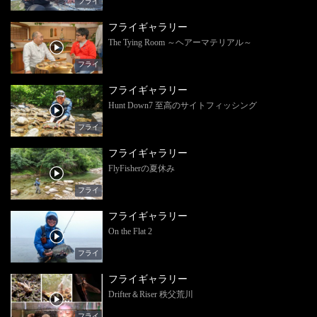
フライ
フライギャラリー
The Tying Room ～ヘアーマテリアル～
フライ
フライギャラリー
Hunt Down7 至高のサイトフィッシング
フライ
フライギャラリー
FlyFisherの夏休み
フライ
フライギャラリー
On the Flat 2
フライ
フライギャラリー
Drifter＆Riser 秩父荒川
フライ