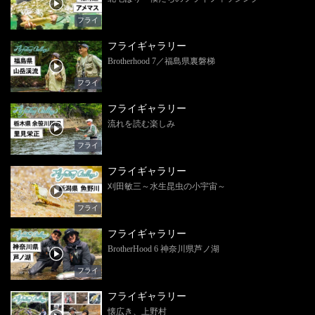
フライ
フライギャラリー
Brotherhood 7／福島県裏磐梯
フライ
フライギャラリー
流れを読む楽しみ
フライ
フライギャラリー
刈田敏三～水生昆虫の小宇宙～
フライ
フライギャラリー
BrotherHood 6 神奈川県芦ノ湖
フライ
フライギャラリー
懐広き、上野村