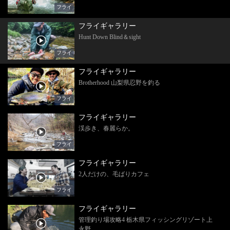
フライ
フライギャラリー
Hunt Down Blind＆sight
フライ
フライギャラリー
Brotherhood 山梨県忍野を釣る
フライ
フライギャラリー
渓歩き、春麗らか。
フライ
フライギャラリー
2人だけの、毛ばりカフェ
フライ
フライギャラリー
管理釣り場攻略4 栃木県フィッシングリゾート上
永野