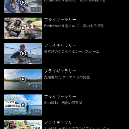
Brotherhood 9 箱根早川 冬季C＆R釣り場
フライ
フライギャラリー
Brotherhood 8 南アルプス 夏の山岳渓流
フライ
フライギャラリー
東京湾のクロダイ＆シーバスゲーム
シーバス
フライギャラリー
九頭竜川 サクラマスとの共生
フライ
フライギャラリー
命の躍動、初夏の阿寒湖
フライ
フライギャラリー
北毛ばり～僕たちのフライフィッシング～