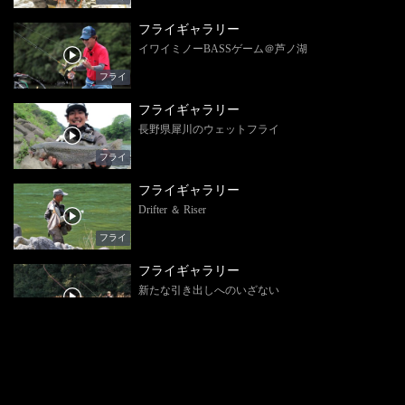
フライギャラリー
イワイミノーBASSゲーム＠芦ノ湖
フライ
フライギャラリー
長野県犀川のウェットフライ
フライ
フライギャラリー
Drifter ＆ Riser
フライ
フライギャラリー
新たな引き出しへのいざない
フライ
フライギャラリー
The Tying Room 3
フライ