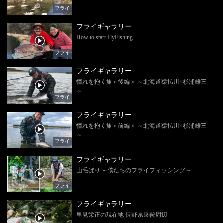
フライ
フライギャラリー
How to start FlyFishing
フライ
フライギャラリー
憧れを抱く旅＜後編＞ ～北海道猿払川×杉浦雄三
～
フライ
フライギャラリー
憧れを抱く旅＜前編＞ ～北海道猿払川×杉浦雄三
～
フライ
フライギャラリー
山毛ばり ～僕たちのフライフィッシング～
フライ
フライギャラリー
里見栄正の現在地 長野県乗鞍周辺