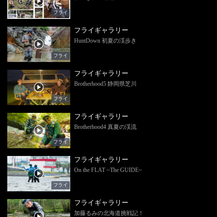
フライ
フライギャラリー
HuntDown 初夏の渓歩き
フライ
フライギャラリー
Brotherhood5 静岡県芝川
フライ
フライギャラリー
Brotherhood4 真夏の渓流
フライ
フライギャラリー
On the FLAT ~The GUIDE~
フライ
フライギャラリー
加藤るみの北海道挑戦記！