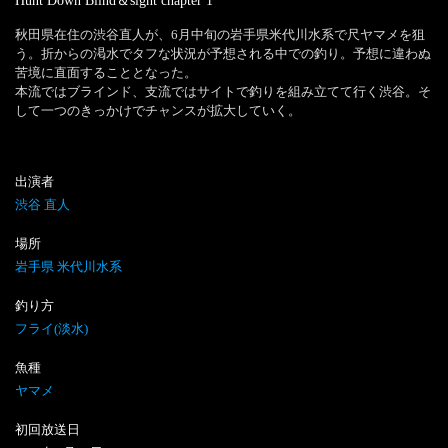
Hunt Down Blind＆sight
chapter
1
秋田県在住の渋谷直人が、6月中旬の岩手県米代川水系で尺ヤマメを狙
う。折からの渇水でタフな状況が予想される中での釣り。予想に違わぬ
苦境に直面することとなった。

本流ではブラインド、支流ではサイトで釣りを組み立てて行く渋谷。そ
して一つのきっかけでチャンスが拡大していく。
出演者
渋谷 直人
場所
岩手県 米代川水系
釣り方
フライ(淡水)
魚種
ヤマメ
初回放送日