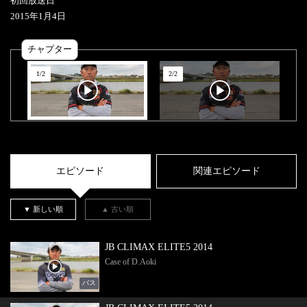
初回放送日
2015
年
1
月
4
日
チャプター
1
/
2
2
/
2
エピソード
関連エピソード
▼ 新しい順
▲ 古い順
JB CLIMAX ELITE5 2014
Case of D.Aoki
バス