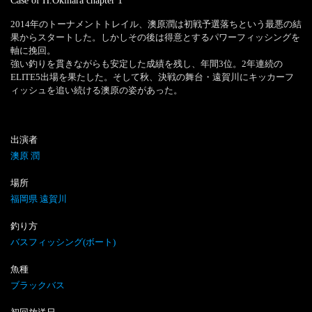
Case of H.Okihara
chapter
1
2014年のトーナメントトレイル、澳原潤は初戦予選落ちという最悪の結
果からスタートした。しかしその後は得意とするパワーフィッシングを
軸に挽回。

強い釣りを貫きながらも安定した成績を残し、年間3位。2年連続の
ELITE5出場を果たした。そして秋、決戦の舞台・遠賀川にキッカーフ
ィッシュを追い続ける澳原の姿があった。
出演者
澳原 潤
場所
福岡県 遠賀川
釣り方
バスフィッシング(ボート)
魚種
ブラックバス