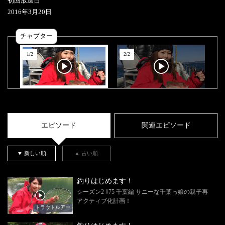
初回放送日
2016
年
3
月
20
日
チャプター
1
/
2
2
/
2
エピソード
関連エピソード
▼ 新しい順
▲ 古い順
釣りはじめます！
シーズン2 #75 千葉編 サニーな千葉っ娘の親子再
アクティブ化計画！
トラウトルアー