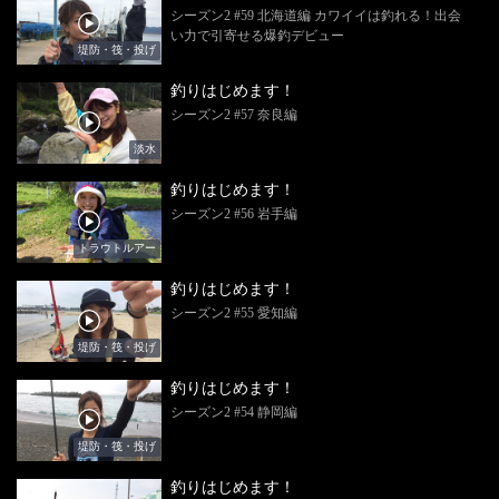
シーズン2 #59 北海道編 カワイイは釣れる！出会
い力で引寄せる爆釣デビュー
堤防・筏・投げ
釣りはじめます！
シーズン2 #57 奈良編
淡水
釣りはじめます！
シーズン2 #56 岩手編
トラウトルアー
釣りはじめます！
シーズン2 #55 愛知編
堤防・筏・投げ
釣りはじめます！
シーズン2 #54 静岡編
堤防・筏・投げ
釣りはじめます！