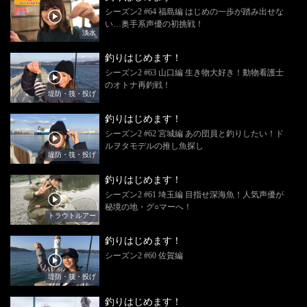
シーズン2 #64 福島編 はじめの一歩が踏み出せな
い…奥手系声優の初挑戦！
淡水
釣りはじめます！
シーズン2 #63 山口編 生き物大好き！動物看護士
のオトナ再釣戦！
堤防・筏・投げ
釣りはじめます！
シーズン2 #62 宮城編 あの団員と釣りしたい！ド
ルヲタモデルの推し魚探し
堤防・筏・投げ
釣りはじめます！
シーズン2 #61 埼玉編 目指せ深海魚！人気声優が
秘境の地・グ○マーへ！
トラウトルアー
釣りはじめます！
シーズン2 #60 佐賀編
堤防・筏・投げ
釣りはじめます！