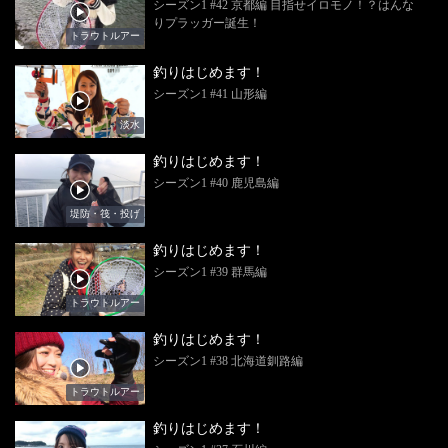
シーズン1 #42 京都編 目指せイロモノ！？はんな
りプラッガー誕生！
トラウトルアー
釣りはじめます！
シーズン1 #41 山形編
淡水
釣りはじめます！
シーズン1 #40 鹿児島編
堤防・筏・投げ
釣りはじめます！
シーズン1 #39 群馬編
トラウトルアー
釣りはじめます！
シーズン1 #38 北海道釧路編
トラウトルアー
釣りはじめます！