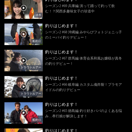
シーズン2 #69 兵庫編 演って踊って釣って飲
む！？関西多趣味女子の珍道中
淡水
釣りはじめます！
シーズン2 #68 沖縄編 みやらびフォトジェニっ子
のミーバイ釣りデビュー！
船釣り
釣りはじめます！
シーズン2 #67 群馬編 体育会系和風お嬢様が真冬
の釣りデビュー！
トラウトルアー
釣りはじめます！
シーズン2 #66 岐阜編 カスタム魂炸裂！プラモア
イドルの釣りデビュー
トラウトルアー
釣りはじめます！
シーズン2 #65 徳島編 釣り好きパパのよくある悩
み…孝行娘が解決します！
船釣り
釣りはじめます！