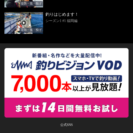
堤防・筏・投げ
釣りはじめます！
シーズン1 #1 福岡編
堤防・筏・投げ
公式SNS