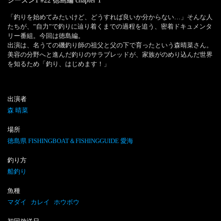
シーズン1 #22 徳島編
chapter
1
「釣りを始めてみたいけど、どうすれば良いか分からない…」そんな人
たちが、”自力”で釣りに辿り着くまでの過程を追う、密着ドキュメンタ
リー番組。今回は徳島編。

出演は、名うての磯釣り師の祖父と父の下で育ったという森晴菜さん。
美容の分野へと進んだ釣りのサラブレッドが、家族がのめり込んだ世界
出演者
森 晴菜
場所
徳島県 FISHINGBOAT＆FISHINGGUIDE 愛海
釣り方
船釣り
魚種
マダイ
カレイ
ホウボウ