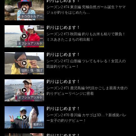
釣りはじめます！
シーズン2 #74 東京編 究極自然ガール誕生？ヤマ
ジョが釣りをはじめたら…
トラウトルアー
釣りはじめます！
シーズン2 #73 秋田編 釣りもお米も粘りで勝負！
ミスあきたこまちの初出船！
オフショアソルト
釣りはじめます！
シーズン2 #72 山形編 ツレてもキレる！女芸人の
凱旋釣りデビュー！
堤防・筏・投げ
釣りはじめます！
シーズン2 #71 鹿児島編 9代目かごしま親善大使の
釣りデビューリベンジに密着
オフショアソルト
釣りはじめます！
シーズン2 #70 香川編 カサゴは3D…？新感覚バレ
ー女子の釣りデビュー！
船釣り
釣りはじめます！