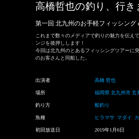
高橋哲也の釣り、行き
第一回 北九州のお手軽フィッシング
これまで数々のメディアで釣りの魅力を伝え
ンジを後押しします！

今回は北九州のとあるフィッシングツアーに
のお客さんと同船した。
出演者
高橋 哲也
場所
福岡県 北九州市 玄
釣り方
船釣り
魚種
ヒラマサ
マダイ
初回放送日
2019
年
1
月
6
日