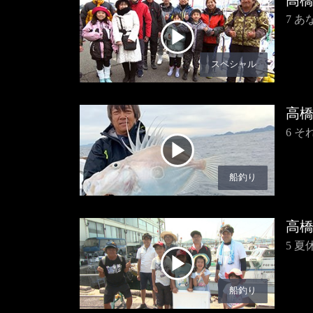
高
7 
スペシャル
高
6 
船釣り
高
5 
船釣り