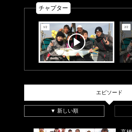
チャプター
1
/
2
2
/
2
エピソード
▼ 新しい順