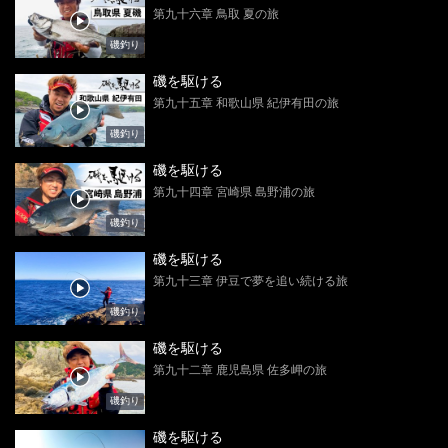
第九十六章 鳥取 夏の旅
磯釣り
磯を駆ける
第九十五章 和歌山県 紀伊有田の旅
磯釣り
磯を駆ける
第九十四章 宮崎県 島野浦の旅
磯釣り
磯を駆ける
第九十三章 伊豆で夢を追い続ける旅
磯釣り
磯を駆ける
第九十二章 鹿児島県 佐多岬の旅
磯釣り
磯を駆ける