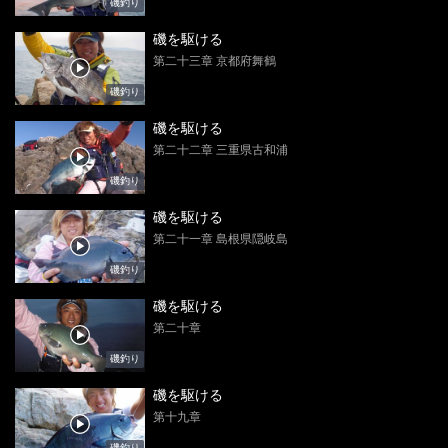
磯釣り
磯を駆ける
第二十三章 京都府舞鶴
磯釣り
磯を駆ける
第二十二章 三重県古和浦
磯釣り
磯を駆ける
第二十一章 島根県隠岐島
磯釣り
磯を駆ける
第二十章
磯釣り
磯を駆ける
第十九章
磯釣り