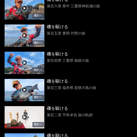
第百六章 寒中 三重県神前浦の旅
磯釣り
磯を駆ける
第百五章 豊岡 竹野の旅
磯釣り
磯を駆ける
第百四章 三重県 御座の旅
磯釣り
磯を駆ける
第百三章 福井県 若狭大島の旅
磯釣り
磯を駆ける
第百二章 平和卓也 旅の軌跡
磯釣り
磯を駆ける