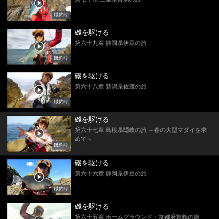
磯釣り
磯を駆ける
第六十九章 静岡県伊豆の旅
磯釣り
磯を駆ける
第六十八章 新潟県佐渡の旅
磯釣り
磯を駆ける
第六十七章 島根県隠岐の旅 ～春の大型マダイを求
めて～
磯釣り
磯を駆ける
第六十六章 静岡県伊豆の旅
磯釣り
磯を駆ける
第六十五章 ホームグラウンド・京都府舞鶴の旅