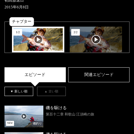
初回放送日
2015
年
6
月
8
日
チャプター
1
/
2
2
/
2
エピソード
関連エピソード
▼ 新しい順
▲ 古い順
磯を駆ける
第百十二章 和歌山 江須崎の旅
磯釣り
NEW