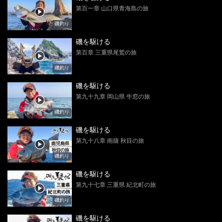
第百一章 山口県青海島の旅
磯釣り
磯を駆ける
第百章 三重県尾鷲の旅
磯釣り
磯を駆ける
第九十九章 岡山県 牛窓の旅
磯釣り
磯を駆ける
第九十八章 南薩 秋目の旅
磯釣り
磯を駆ける
第九十七章 三重県 紀北町の旅
磯釣り
磯を駆ける