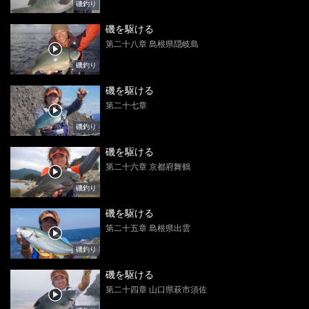
磯釣り
磯を駆ける
第二十八章 島根県隠岐島
磯釣り
磯を駆ける
第二十七章
磯釣り
磯を駆ける
第二十六章 京都府舞鶴
磯釣り
磯を駆ける
第二十五章 島根県出雲
磯釣り
磯を駆ける
第二十四章 山口県萩市須佐