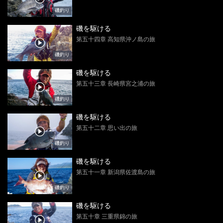
磯釣り
磯を駆ける
第五十四章 高知県沖ノ島の旅
磯釣り
磯を駆ける
第五十三章 長崎県宮之浦の旅
磯釣り
磯を駆ける
第五十二章 思い出の旅
磯釣り
磯を駆ける
第五十一章 新潟県佐渡島の旅
磯釣り
磯を駆ける
第五十章 三重県錦の旅