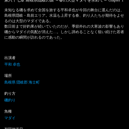
第六十七章 島根県隠岐の旅 ～春の大型マダイを求めて～
chapter
1
未知なる磯を求めて全国を旅する平和卓也が今回の舞台に選んだのは、
島根県隠岐・島前エリア。水温も上昇する春、釣り人たちが期待をよせ
るのは大型のマダイである。

数日前まで好釣果が続いていたのだが、季節外れの大寒波の影響もあり
磯からマダイの気配が消えた…。しかし諦めることなく狙い続けた若者
に感動の瞬間が訪れるのであった。
出演者
平和 卓也
場所
島根県 隠岐郡 海士町
釣り方
磯釣り
魚種
マダイ