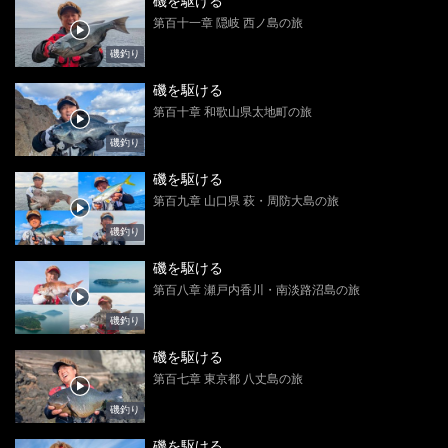
磯を駆ける
第百十一章 隠岐 西ノ島の旅
磯釣り
磯を駆ける
第百十章 和歌山県太地町の旅
磯釣り
磯を駆ける
第百九章 山口県 萩・周防大島の旅
磯釣り
磯を駆ける
第百八章 瀬戸内香川・南淡路沼島の旅
磯釣り
磯を駆ける
第百七章 東京都 八丈島の旅
磯釣り
磯を駆ける