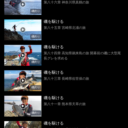
第八十六章 神奈川県真鶴の旅
磯釣り
磯を駆ける
第八十五章 宮崎県北浦の旅
磯釣り
磯を駆ける
第八十四章 高知県鵜来島の旅 開幕前の磯に大型尾
長グレを求める
磯釣り
磯を駆ける
第八十三章 長崎県佐世保の旅
磯釣り
磯を駆ける
第八十一章 熊本県天草の旅
磯釣り
磯を駆ける