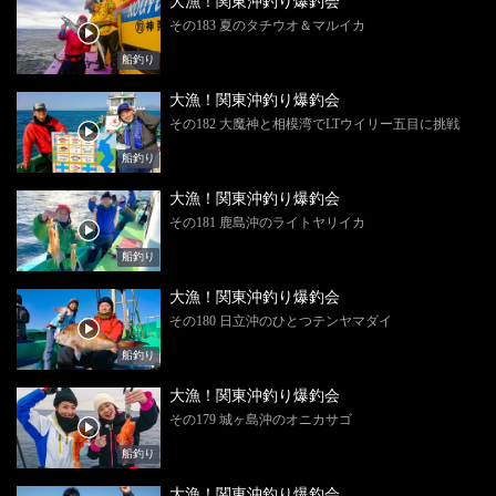
大漁！関東沖釣り爆釣会
その183 夏のタチウオ＆マルイカ
船釣り
大漁！関東沖釣り爆釣会
その182 大魔神と相模湾でLTウイリー五目に挑戦
船釣り
大漁！関東沖釣り爆釣会
その181 鹿島沖のライトヤリイカ
船釣り
大漁！関東沖釣り爆釣会
その180 日立沖のひとつテンヤマダイ
船釣り
大漁！関東沖釣り爆釣会
その179 城ヶ島沖のオニカサゴ
船釣り
大漁！関東沖釣り爆釣会