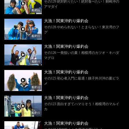
その129 絶対釣りたい！絶対食べたい！剱崎沖の
アマダイ
船釣り
大漁！関東沖釣り爆釣会
その128 やめられない！とまらない！東京湾のフ
グ
船釣り
大漁！関東沖釣り爆釣会
その126 一発狙いの夏！相模湾のカツオ・キハダ
マグロ
船釣り
大漁！関東沖釣り爆釣会
その125 初心者入門に最適！銚子外川沖の夏ビラ
メ
船釣り
大漁！関東沖釣り爆釣会
その123 面白すぎてハマりそう！相模湾のマルイ
カ
船釣り
大漁！関東沖釣り爆釣会