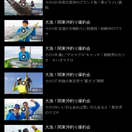
その143 外房大原沖のブランド魚！寒ビラメに挑
戦
船釣り
大漁！関東沖釣り爆釣会
その140 近場の大物釣りに初挑戦！剣崎沖のワラ
サ
船釣り
大漁！関東沖釣り爆釣会
その138 遂に“デカマグロ”キャッチ！相模湾のカツ
オ・キハダマグロ
船釣り
大漁！関東沖釣り爆釣会
その137 灼熱の東京湾で“夏ダコ”満喫
船釣り
大漁！関東沖釣り爆釣会
その134 いい日もあれば悪い日もあるさ！東京湾
のマゴチ
船釣り
大漁！関東沖釣り爆釣会