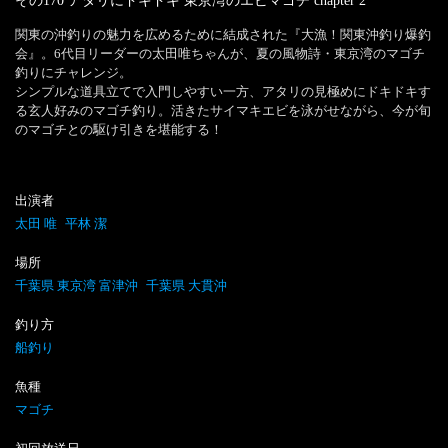
その170 アタリにドキドキ 東京湾のエビマゴチ
chapter
2
関東の沖釣りの魅力を広めるために結成された『大漁！関東沖釣り爆釣
会』。6代目リーダーの太田唯ちゃんが、夏の風物詩・東京湾のマゴチ
釣りにチャレンジ。

シンプルな道具立てで入門しやすい一方、アタリの見極めにドキドキす
る玄人好みのマゴチ釣り。活きたサイマキエビを泳がせながら、今が旬
のマゴチとの駆け引きを堪能する！
出演者
太田 唯
平林 潔
場所
千葉県 東京湾 富津沖
千葉県 大貫沖
釣り方
船釣り
魚種
マゴチ