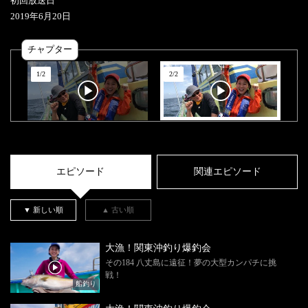
初回放送日
2019
年
6
月
20
日
チャプター
1
/
2
2
/
2
エピソード
関連エピソード
▼ 新しい順
▲ 古い順
大漁！関東沖釣り爆釣会
その184 八丈島に遠征！夢の大型カンパチに挑
戦！
船釣り