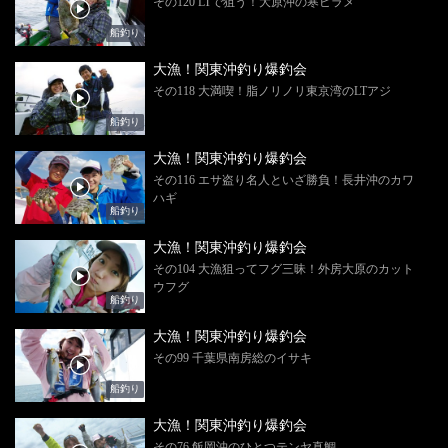
その120 LTで狙う！大原沖の寒ビラメ
船釣り
大漁！関東沖釣り爆釣会
その118 大満喫！脂ノリノリ東京湾のLTアジ
船釣り
大漁！関東沖釣り爆釣会
その116 エサ盗り名人といざ勝負！長井沖のカワ
ハギ
船釣り
大漁！関東沖釣り爆釣会
その104 大漁狙ってフグ三昧！外房大原のカット
ウフグ
船釣り
大漁！関東沖釣り爆釣会
その99 千葉県南房総のイサキ
船釣り
大漁！関東沖釣り爆釣会
その76 飯岡沖のひとつテンヤ真鯛