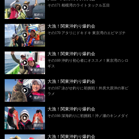
その171 相模湾のライトタックル五目
船釣り
大漁！関東沖釣り爆釣会
その170 アタリにドキドキ 東京湾のエビマゴチ
船釣り
大漁！関東沖釣り爆釣会
その169 沖釣り初心者にオススメ！東京湾のシロ
ギス
船釣り
大漁！関東沖釣り爆釣会
その167 泳がせ釣りに初挑戦！外房大原沖の寒ビ
ラメ
船釣り
大漁！関東沖釣り爆釣会
その166 深海釣りに初挑戦！沖ノ瀬のキンメダイ
船釣り
大漁！関東沖釣り爆釣会