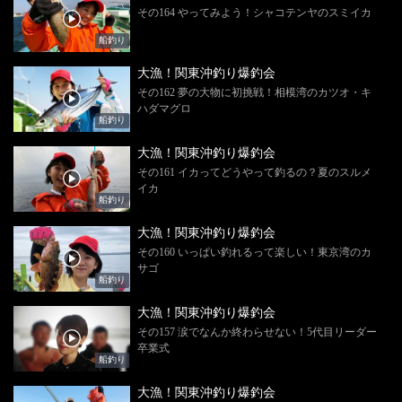
その164 やってみよう！シャコテンヤのスミイカ
船釣り
大漁！関東沖釣り爆釣会
その162 夢の大物に初挑戦！相模湾のカツオ・キ
ハダマグロ
船釣り
大漁！関東沖釣り爆釣会
その161 イカってどうやって釣るの？夏のスルメ
イカ
船釣り
大漁！関東沖釣り爆釣会
その160 いっぱい釣れるって楽しい！東京湾のカ
サゴ
船釣り
大漁！関東沖釣り爆釣会
その157 涙でなんか終わらせない！5代目リーダー
卒業式
船釣り
大漁！関東沖釣り爆釣会