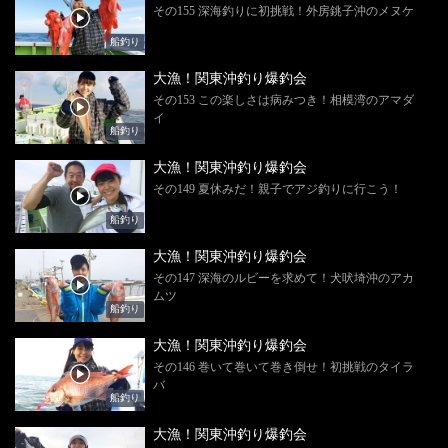
その155 深海釣りに初挑戦！外房銚子沖のメヌケ
船釣り
大漁！関東沖釣り爆釣会
その153 この楽しさは病みつき！相模湾のアマダ
イ
船釣り
大漁！関東沖釣り爆釣会
その149 夏休みだ！親子でアジ釣りに行こう！
船釣り
大漁！関東沖釣り爆釣会
その147 深海のルビーを求めて！犬吠埼沖のアカ
ムツ
船釣り
大漁！関東沖釣り爆釣会
その146 巻いて巻いて巻き倒せ！初挑戦のタイラ
バ
船釣り
大漁！関東沖釣り爆釣会