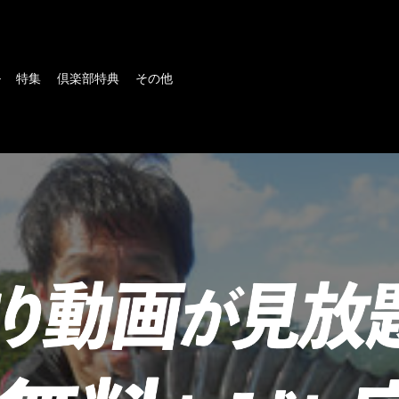
ル
特集
倶楽部特典
その他