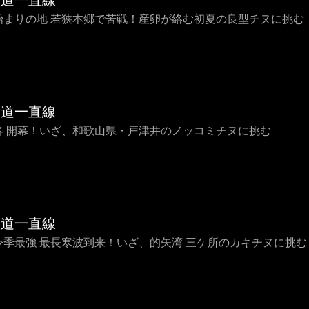
ヌ道一直線
7 始まりの地 若狭本郷で苦戦！産卵が絡む初夏の良型チヌに挑む
ヌ道一直線
6 春 開幕！いざ、和歌山県・戸津井のノッコミチヌに挑む
ヌ道一直線
5 今季最強 最長寒波到来！いざ、的矢湾 三ケ所のカキチヌに挑む