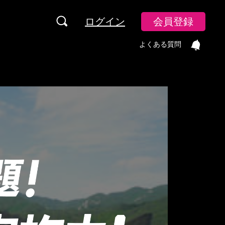
ログイン
会員登録
よくある質問