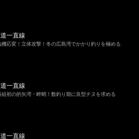
ヌ道一直線
8 臨機応変！立体攻撃！冬の広島湾でかかり釣りを極める
ヌ道一直線
7 番組初の的矢湾・畔蛸！数釣り期に良型チヌを求める
ヌ道一直線