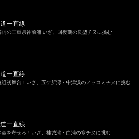
ヌ道一直線
1 梅雨の三重県神前浦 いざ、回復期の良型チヌに挑む
ヌ道一直線
0 番組初舞台！いざ、五ケ所湾・中津浜のノッコミチヌに挑む
ヌ道一直線
9 本命を寄せろ！いざ、桂城湾・白浦の寒チヌに挑む