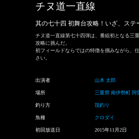
チヌ道一直線
其の七十四 初舞台攻略！いざ、ステ
チヌ道一直線第七十四弾は、番組初となる三
攻略に挑んだ。

初フィールドならではの特徴を掴みながら、
さい。
出演者
山本 太郎
場所
三重県 南伊勢町 阿
釣り方
筏釣り
魚種
クロダイ
初回放送日
2015
年
11
月
2
日