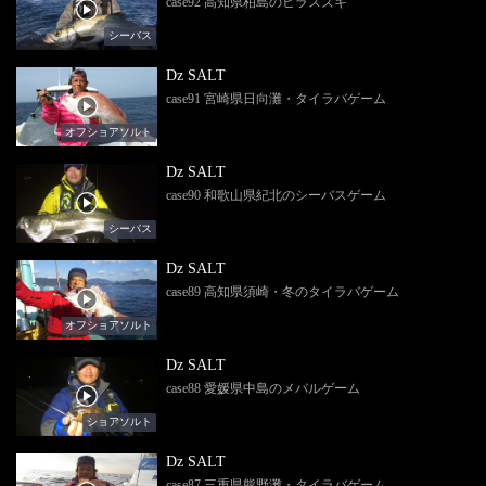
case92 高知県柏島のヒラスズキ
シーバス
Dz SALT
case91 宮崎県日向灘・タイラバゲーム
オフショアソルト
Dz SALT
case90 和歌山県紀北のシーバスゲーム
シーバス
Dz SALT
case89 高知県須崎・冬のタイラバゲーム
オフショアソルト
Dz SALT
case88 愛媛県中島のメバルゲーム
ショアソルト
Dz SALT
case87 三重県熊野灘・タイラバゲーム