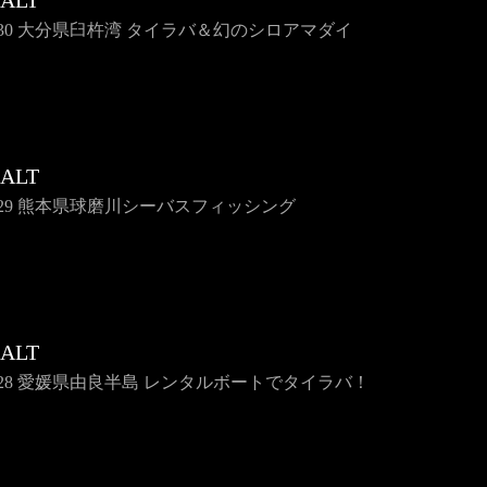
SALT
e130 大分県臼杵湾 タイラバ＆幻のシロアマダイ
SALT
e129 熊本県球磨川シーバスフィッシング
SALT
se128 愛媛県由良半島 レンタルボートでタイラバ！