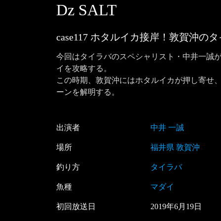
Dz SALT
case117 ホタルイカ接岸！敦賀沖の
今回はタイラバのスペシャリスト・中井一誠
イを攻略する。

この時期、敦賀沖にはホタルイカが押し寄せ
ーンを解明する。
出演者
中井 一誠
場所
福井県 敦賀沖
釣り方
タイラバ
魚種
マダイ
初回放送日
2019
年
6
月
19
日