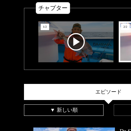
チャプター
1
/
2
2
/
2
エピソード
▼ 新しい順