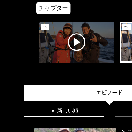
チャプター
1
/
2
2
/
2
エピソード
▼ 新しい順