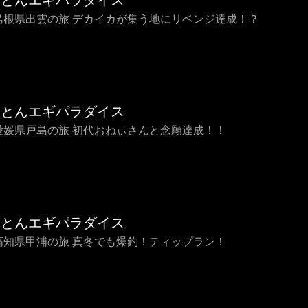
ことんエギパラダイス
3 島根県出雲の旅 デカイカが集う地にリベンジ達成！？
ことんエギパラダイス
2 愛媛県戸島の旅 初代おねぃさんと念願達成！！
ことんエギパラダイス
1 高知県甲浦の旅 真冬でも爆釣！ティップラン！