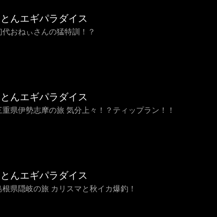
ことんエギパラダイス
0 初代おねぃさんの猛特訓！？
ことんエギパラダイス
9 三重県伊勢志摩の旅 気分上々！？ティップラン！！
ことんエギパラダイス
8 島根県隠岐の旅 カリスマと秋イカ爆釣！