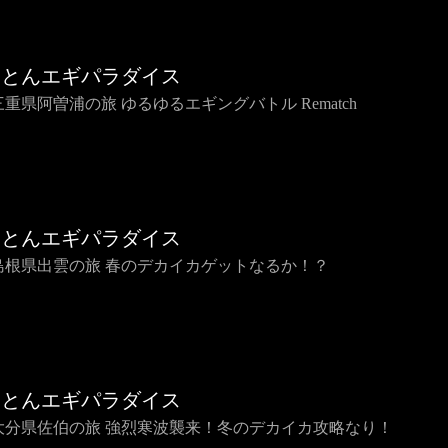
ことんエギパラダイス
 三重県阿曽浦の旅 ゆるゆるエギングバトル Rematch
ことんエギパラダイス
6 島根県出雲の旅 春のデカイカゲットなるか！？
ことんエギパラダイス
5 大分県佐伯の旅 強烈寒波襲来！冬のデカイカ攻略なり！