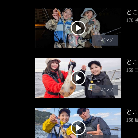
と
17
エギング
と
16
エギング
と
16