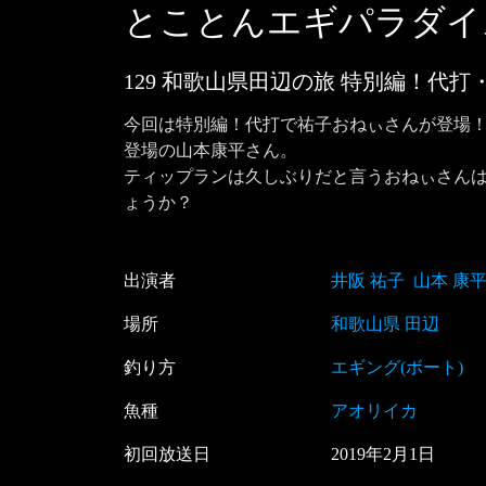
とことんエギパラダイ
129 和歌山県田辺の旅 特別編！代
今回は特別編！代打で祐子おねぃさんが登場
登場の山本康平さん。

ティップランは久しぶりだと言うおねぃさん
ょうか？
出演者
井阪 祐子
山本 康
場所
和歌山県 田辺
釣り方
エギング(ボート)
魚種
アオリイカ
初回放送日
2019
年
2
月
1
日