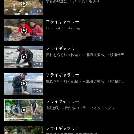
早春の飛沫に、心ときめく浜通り
フライ
フライギャラリー
How to start FlyFishing
フライ
フライギャラリー
憧れを抱く旅＜後編＞ ～北海道猿払川×杉浦雄三
～
フライ
フライギャラリー
憧れを抱く旅＜前編＞ ～北海道猿払川×杉浦雄三
～
フライ
フライギャラリー
山毛ばり ～僕たちのフライフィッシング～
フライ
フライギャラリー