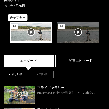
初回放送日
2017
年
5
月
26
日
チャプター
1
/
2
2
/
2
エピソード
関連エピソード
▼ 新しい順
▲ 古い順
フライギャラリー
Brotherhood 14 東北秋田 阿仁川が生む出会い
フライ