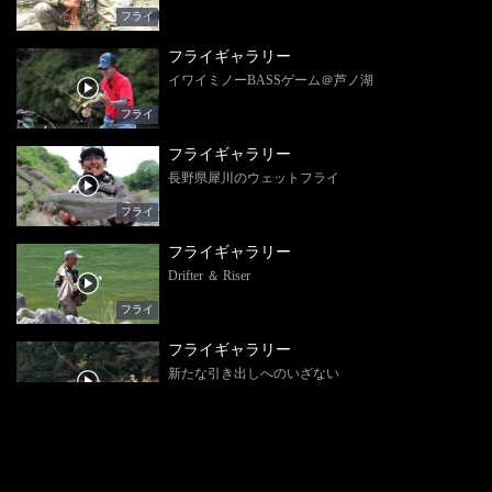
フライ
フライギャラリー
イワイミノーBASSゲーム＠芦ノ湖
フライ
フライギャラリー
長野県犀川のウェットフライ
フライ
フライギャラリー
Drifter ＆ Riser
フライ
フライギャラリー
新たな引き出しへのいざない
フライ
フライギャラリー
The Tying Room 3