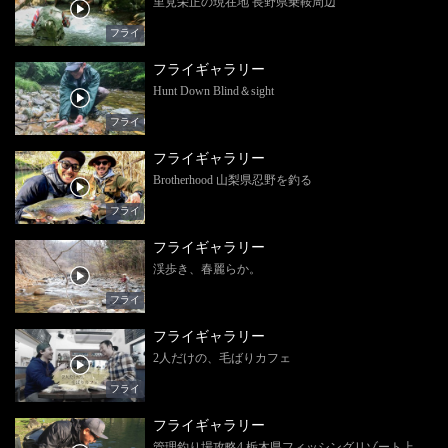
里見栄正の現在地 長野県乗鞍周辺
フライ
フライギャラリー
Hunt Down Blind＆sight
フライ
フライギャラリー
Brotherhood 山梨県忍野を釣る
フライ
フライギャラリー
渓歩き、春麗らか。
フライ
フライギャラリー
2人だけの、毛ばりカフェ
フライ
フライギャラリー
管理釣り場攻略4 栃木県フィッシングリゾート上