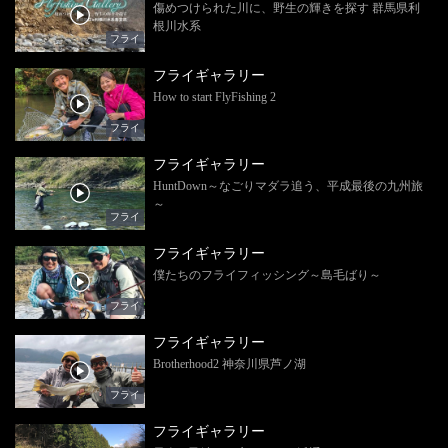
傷めつけられた川に、野生の輝きを探す 群馬県利
根川水系
フライ
フライギャラリー
How to start FlyFishing 2
フライ
フライギャラリー
HuntDown～なごりマダラ追う、平成最後の九州旅
～
フライ
フライギャラリー
僕たちのフライフィッシング～島毛ばり～
フライ
フライギャラリー
Brotherhood2 神奈川県芦ノ湖
フライ
フライギャラリー