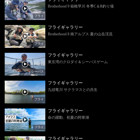
Brotherhood 9 箱根早川 冬季C＆R釣り場
フライ
フライギャラリー
Brotherhood 8 南アルプス 夏の山岳渓流
フライ
フライギャラリー
東京湾のクロダイ＆シーバスゲーム
シーバス
フライギャラリー
九頭竜川 サクラマスとの共生
フライ
フライギャラリー
命の躍動、初夏の阿寒湖
フライ
フライギャラリー