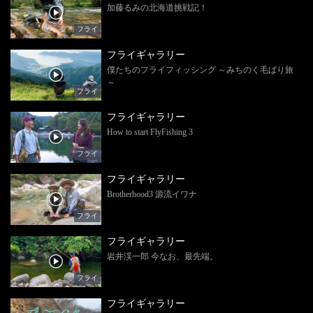
加藤るみの北海道挑戦記！
フライ
フライギャラリー
僕たちのフライフィッシング ～みちのく毛ばり旅
～
フライ
フライギャラリー
How to start FlyFishing 3
フライ
フライギャラリー
Brotherhood3 源流イワナ
フライ
フライギャラリー
岩井渓一郎 今なお、最先端。
フライ
フライギャラリー