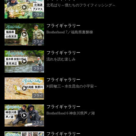
北毛ばり～僕たちのフライフィッシング～
フライ
フライギャラリー
Brotherhood 7／福島県裏磐梯
フライ
フライギャラリー
流れを読む楽しみ
フライ
フライギャラリー
刈田敏三～水生昆虫の小宇宙～
フライ
フライギャラリー
BrotherHood 6 神奈川県芦ノ湖
フライ
フライギャラリー