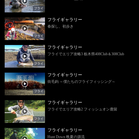
フライ
フライギャラリー
春探し、初歩き
フライ
フライギャラリー
フライでエリア攻略3 栃木県408Club＆308Club
フライ
フライギャラリー
街毛鈎 ～僕たちのフライフィッシング～
フライ
フライギャラリー
フライでエリア攻略2 フィッシュオン鹿留
フライ
フライギャラリー
Hunt Down 晩夏の源流