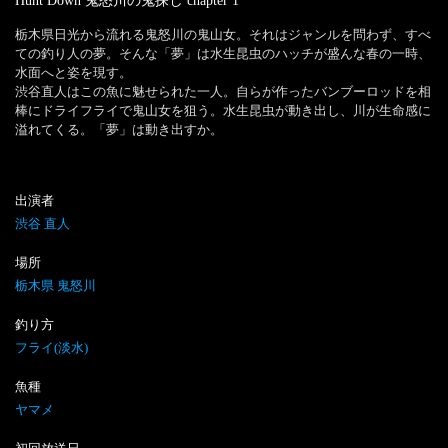
Hunt Down 鬼怒川の鬼探し
chapter
1
栃木県日光から流れる鬼怒川の鬼山女。それはジャンルを問わず、すべ
ての釣り人の夢。そんな「夢」は水生昆虫のハッチが盛んな春の一時、
水面へと姿を現す。

渋谷直人はこの魚に魅せられた一人。自らが作ったバンブーロッドを相
棒にドライフライで鬼山女を狙う。水生昆虫が動き出し、川が生命感に
溢れてくる。「夢」は動き出すか。
出演者
渋谷 直人
場所
栃木県 鬼怒川
釣り方
フライ(淡水)
魚種
ヤマメ