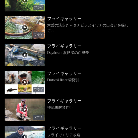
フライ
フライギャラリー
木曽の渓歩き～タナビラとイワナの出会いを探し
て～
フライ
フライギャラリー
Daydream 渡良瀬の白昼夢
フライ
フライギャラリー
Drifter&Riser 狩野川
フライ
フライギャラリー
神流川解禁釣行
フライ
フライギャラリー
フライでエリア攻略