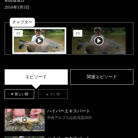
初回放送日
2016
年
3
月
5
日
チャプター
1
/
2
2
/
2
エピソード
関連エピソード
▼ 新しい順
▲ 古い順
ハイパーエキスパート
中央アルプス山岳渓流2026
フライ