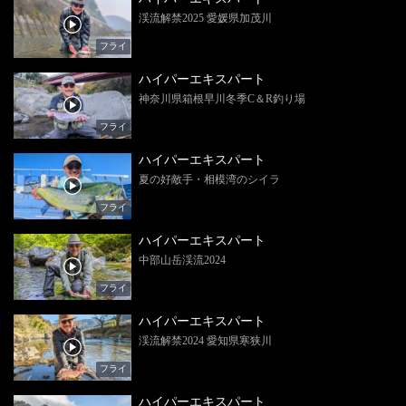
渓流解禁2025 愛媛県加茂川
フライ
ハイパーエキスパート
神奈川県箱根早川冬季C＆R釣り場
フライ
ハイパーエキスパート
夏の好敵手・相模湾のシイラ
フライ
ハイパーエキスパート
中部山岳渓流2024
フライ
ハイパーエキスパート
渓流解禁2024 愛知県寒狭川
フライ
ハイパーエキスパート