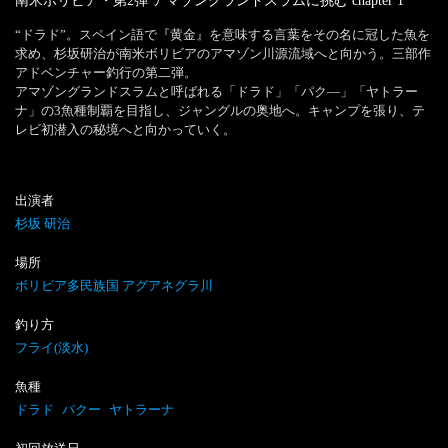
南米ボリビア・第2弾 アマゾングランドスラムに挑む
chapter
1
“ドラド”。スペイン語で『黄金』を意味する言葉をその名に冠した魚を
求め、杉坂研治が南米ボリビアのアマゾン川源流域へと向かう。三部作
アドベンチャー釣行の第二弾。

アマゾングランドスラムと呼ばれる「ドラド」「パク―」「ヤトラー
ナ」の3魚種制覇を目指し、ジャングルの奥地へ。キャンプを張り、テ
出演者
杉坂 研治
場所
ボリビア多民族国 アグアネグラ川
釣り方
フライ(淡水)
魚種
ドラド
パクー
ヤトラーナ