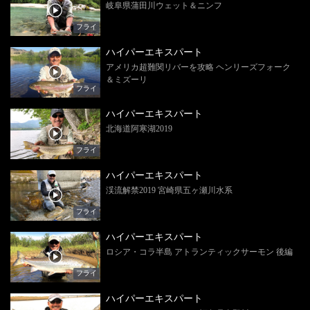
岐阜県蒲田川ウェット＆ニンフ
フライ
ハイパーエキスパート
アメリカ超難関リバーを攻略 ヘンリーズフォーク
＆ミズーリ
フライ
ハイパーエキスパート
北海道阿寒湖2019
フライ
ハイパーエキスパート
渓流解禁2019 宮崎県五ヶ瀬川水系
フライ
ハイパーエキスパート
ロシア・コラ半島 アトランティックサーモン 後編
フライ
ハイパーエキスパート