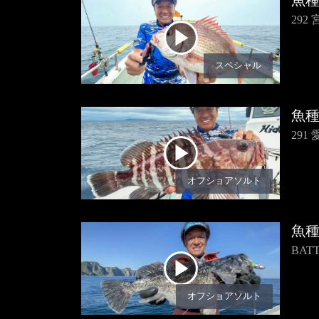
魚
29
スペシャル
魚
29
オフショアソルト
魚
BA
オフショアソルト