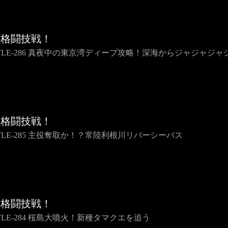
種格闘技戦！
TTLE-286 真夜中の東京湾ディープ攻略！深海からジャジャジャ
種格闘技戦！
TTLE-285 主役奪取か！？常陸利根川リバーシーバス
種格闘技戦！
TLE-284 桜島大噴火！新種タマクエを追う