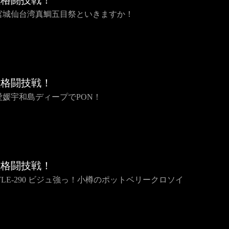
種格闘技戦！
2 宮城仙台湾真鯛五目祭といきますか！
種格闘技戦！
1 愛媛宇和島ディープでPON！
種格闘技戦！
TTLE-290 ビジュ強っ！小樽のポットベリークロソイ