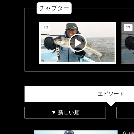
チャプター
1
/
2
2
/
2
エピソード
▼ 新しい順