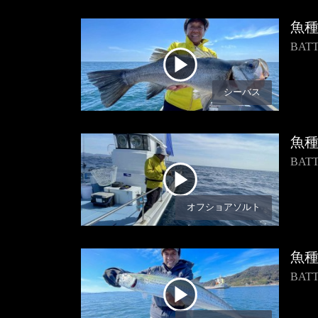
魚
BA
シーバス
魚
BAT
オフショアソルト
魚
BA