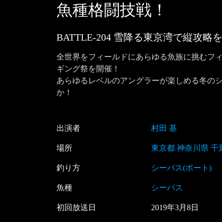
魚種格闘技戦！
BATTLE-204 雪降る東京湾で縦
全世界をフィールドにあらゆる魚族に挑むフ
ギング祭を開催！

あらゆるレベルのアングラーが楽しめる冬の
か！
出演者
村田 基
場所
東京都 神奈川県 千
釣り方
シーバス(ボート)
魚種
シーバス
初回放送日
2019
年
3
月
8
日