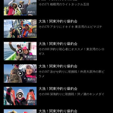
その171 相模湾のライトタックル五目
船釣り
大漁！関東沖釣り爆釣会
その170 アタリにドキドキ 東京湾のエビマゴチ
船釣り
大漁！関東沖釣り爆釣会
その169 沖釣り初心者にオススメ！東京湾のシロ
ギス
船釣り
大漁！関東沖釣り爆釣会
その167 泳がせ釣りに初挑戦！外房大原沖の寒ビ
ラメ
船釣り
大漁！関東沖釣り爆釣会
その166 深海釣りに初挑戦！沖ノ瀬のキンメダイ
船釣り
大漁！関東沖釣り爆釣会