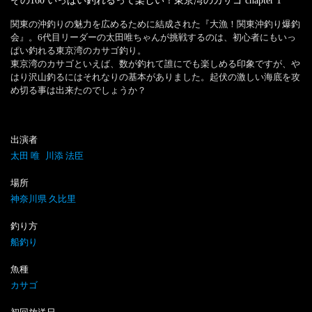
その160 いっぱい釣れるって楽しい！東京湾のカサゴ
chapter
1
関東の沖釣りの魅力を広めるために結成された『大漁！関東沖釣り爆釣
会』。6代目リーダーの太田唯ちゃんが挑戦するのは、初心者にもいっ
ぱい釣れる東京湾のカサゴ釣り。

東京湾のカサゴといえば、数が釣れて誰にでも楽しめる印象ですが、や
はり沢山釣るにはそれなりの基本がありました。起伏の激しい海底を攻
出演者
太田 唯
川添 法臣
場所
神奈川県 久比里
釣り方
船釣り
魚種
カサゴ