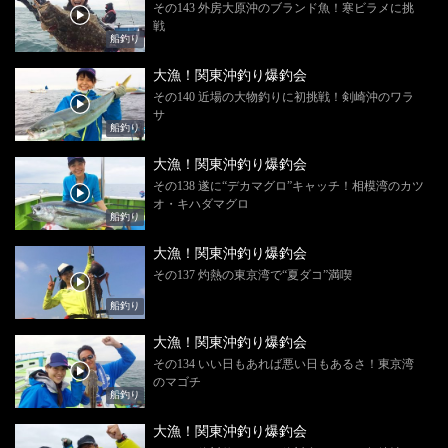
その143 外房大原沖のブランド魚！寒ビラメに挑
戦
船釣り
大漁！関東沖釣り爆釣会
その140 近場の大物釣りに初挑戦！剣崎沖のワラ
サ
船釣り
大漁！関東沖釣り爆釣会
その138 遂に“デカマグロ”キャッチ！相模湾のカツ
オ・キハダマグロ
船釣り
大漁！関東沖釣り爆釣会
その137 灼熱の東京湾で“夏ダコ”満喫
船釣り
大漁！関東沖釣り爆釣会
その134 いい日もあれば悪い日もあるさ！東京湾
のマゴチ
船釣り
大漁！関東沖釣り爆釣会