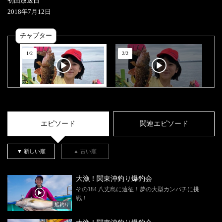
初回放送日
2018
年
7
月
12
日
チャプター
1
/
2
2
/
2
エピソード
関連エピソード
▼ 新しい順
▲ 古い順
大漁！関東沖釣り爆釣会
その184 八丈島に遠征！夢の大型カンパチに挑
戦！
船釣り