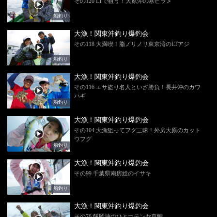
その120 LTで狙う！大原沖の寒ビラメ
船釣り
大漁！関東沖釣り爆釣会
その118 大満喫！脂ノリノリ東京湾のLTアジ
船釣り
大漁！関東沖釣り爆釣会
その116 エサ盗り名人といざ勝負！長井沖のカワ
ハギ
船釣り
大漁！関東沖釣り爆釣会
その104 大漁狙ってフグ三昧！外房大原のカット
ウフグ
船釣り
大漁！関東沖釣り爆釣会
その99 千葉県南房総のイサキ
船釣り
大漁！関東沖釣り爆釣会
その76 飯岡沖のひとつテンヤ真鯛