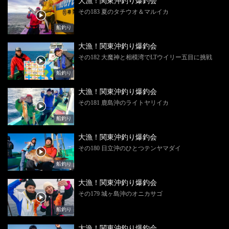
大漁！関東沖釣り爆釣会
その183 夏のタチウオ＆マルイカ
船釣り
大漁！関東沖釣り爆釣会
その182 大魔神と相模湾でLTウイリー五目に挑戦
船釣り
大漁！関東沖釣り爆釣会
その181 鹿島沖のライトヤリイカ
船釣り
大漁！関東沖釣り爆釣会
その180 日立沖のひとつテンヤマダイ
船釣り
大漁！関東沖釣り爆釣会
その179 城ヶ島沖のオニカサゴ
船釣り
大漁！関東沖釣り爆釣会