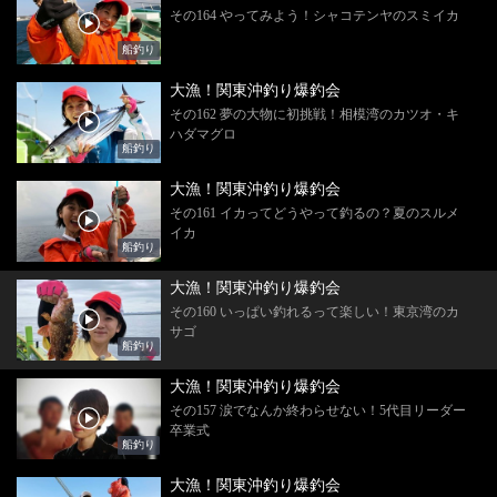
その164 やってみよう！シャコテンヤのスミイカ
船釣り
大漁！関東沖釣り爆釣会
その162 夢の大物に初挑戦！相模湾のカツオ・キ
ハダマグロ
船釣り
大漁！関東沖釣り爆釣会
その161 イカってどうやって釣るの？夏のスルメ
イカ
船釣り
大漁！関東沖釣り爆釣会
その160 いっぱい釣れるって楽しい！東京湾のカ
サゴ
船釣り
大漁！関東沖釣り爆釣会
その157 涙でなんか終わらせない！5代目リーダー
卒業式
船釣り
大漁！関東沖釣り爆釣会