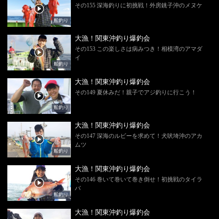
その155 深海釣りに初挑戦！外房銚子沖のメヌケ
船釣り
大漁！関東沖釣り爆釣会
その153 この楽しさは病みつき！相模湾のアマダ
イ
船釣り
大漁！関東沖釣り爆釣会
その149 夏休みだ！親子でアジ釣りに行こう！
船釣り
大漁！関東沖釣り爆釣会
その147 深海のルビーを求めて！犬吠埼沖のアカ
ムツ
船釣り
大漁！関東沖釣り爆釣会
その146 巻いて巻いて巻き倒せ！初挑戦のタイラ
バ
船釣り
大漁！関東沖釣り爆釣会