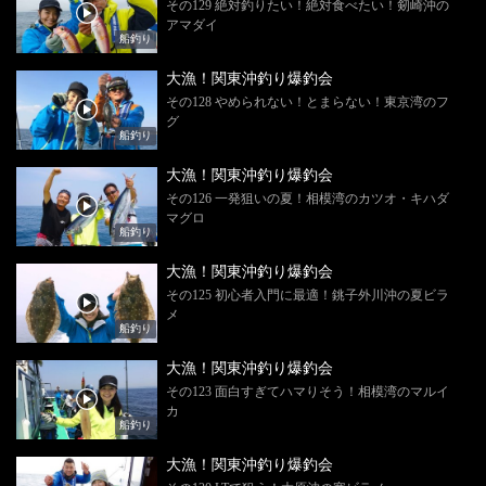
その129 絶対釣りたい！絶対食べたい！剱崎沖の
アマダイ
船釣り
大漁！関東沖釣り爆釣会
その128 やめられない！とまらない！東京湾のフ
グ
船釣り
大漁！関東沖釣り爆釣会
その126 一発狙いの夏！相模湾のカツオ・キハダ
マグロ
船釣り
大漁！関東沖釣り爆釣会
その125 初心者入門に最適！銚子外川沖の夏ビラ
メ
船釣り
大漁！関東沖釣り爆釣会
その123 面白すぎてハマりそう！相模湾のマルイ
カ
船釣り
大漁！関東沖釣り爆釣会